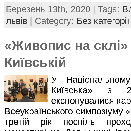
a
w
nt
m
h
Березень 13th, 2020 | Tags:
В
c
itt
er
ai
ar
e
er
e
l
e
львів
| Category:
Без категорії
b
st
o
«Живопис на склі» 
o
k
Київській
У Національному
Київська» з 
експонувалися кар
Всеукраїнського симпозіуму «
третій рік поспіль прох