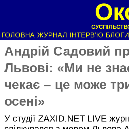
Ок
СУСПІЛЬСТВО
ГОЛОВНА
ЖУРНАЛ
ІНТЕРВ’Ю
БЛОГИ
Андрій Садовий пр
Львові: «Ми не зна
чекає – це може тр
осені»
У студії ZAXID.NET LIVE жур
спілкувався з мером Львова 