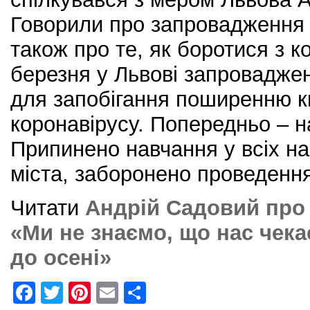
Говорили про запровадження к
також про те, як боротися з к
березня у Львові запровадже
для запобігання поширенню к
коронавірусу. Попередньо – н
Припинено навчання у всіх н
міста, заборонено проведенн
Читати
Андрій Садовий про 
«Ми не знаємо, що нас чека
до осені»
F
T
Pi
E
S