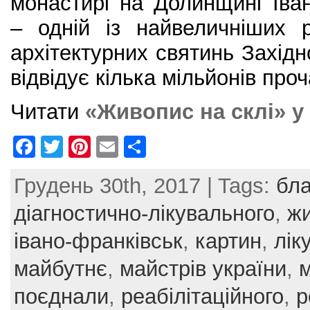
монастирі на Долинщині Іван
– одній із найвеличніших р
архітектурних святинь Західн
відвідує кілька мільйонів проч
Читати
«Живопис на склі» у 
F
T
Pi
E
S
a
w
nt
m
h
Грудень 30th, 2017 | Tags:
бла
c
itt
er
ai
ar
e
er
e
l
e
діагностично-лікувального
,
жи
b
st
івано-франківськ
,
картин
,
лік
o
майбутнє
,
майстрів україни
,
o
поєднали
,
реабілітаційного
,
р
k