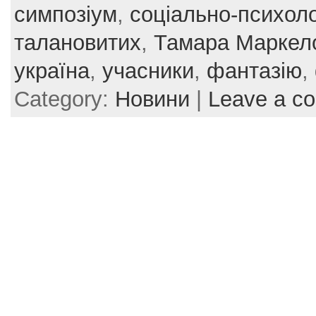
симпозіум
,
соціально-психоло
талановитих
,
Тамара Маркел
україна
,
учасники
,
фантазію
,
Category:
Новини
|
Leave a c