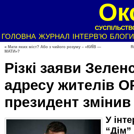
Ок
СУСПІЛЬСТВО
ГОЛОВНА
ЖУРНАЛ
ІНТЕРВ’Ю
БЛОГИ
«
Мати яких міст? Або з чийого розуму – «КИЇВ —
R
МАТИ»?
Різкі заяви Зелен
адресу жителів О
президент змінив
У
інте
“Дім”