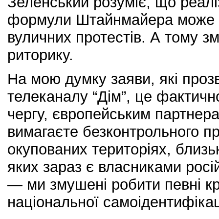
Зеленський розуміє, що реаліз
формули Штайнмайера може 
вуличних протестів. А тому з
риторику.
На мою думку заяви, які проз
телеканалу “Дім”, це фактичн
чергу, європейським партнера
вимагаєте безконтрольного п
окупованих територіях, близь
яких зараз є власниками росі
— ми змушені робити певні к
національної самоідентифікац