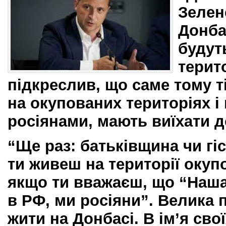
Зелен
Донба
будут
терит
підкреслив, що саме тому т
на окупованих територіях і
росіянами, мають виїхати до
“Ще раз: батьківщина чи гі
ти живеш на території окуп
якщо ти вважаєш, що “Наша
в РФ, ми росіяни”. Велика
жити на Донбасі. В ім’я свої