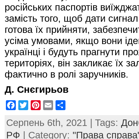
російських паспортів виїжджат
замість того, щоб дати сигна
готова їх прийняти, забезпеч
усіма умовами, якщо вони іде
українці і будуть прагнути пр
територіях, він закликає їх з
фактично в ролі заручників.
Д. Снєгирьов
F
T
Pi
E
S
a
w
nt
m
h
Серпень 6th, 2021 | Tags:
Дон
c
itt
er
ai
ar
e
er
e
l
e
РФ
| Category:
"Права справа