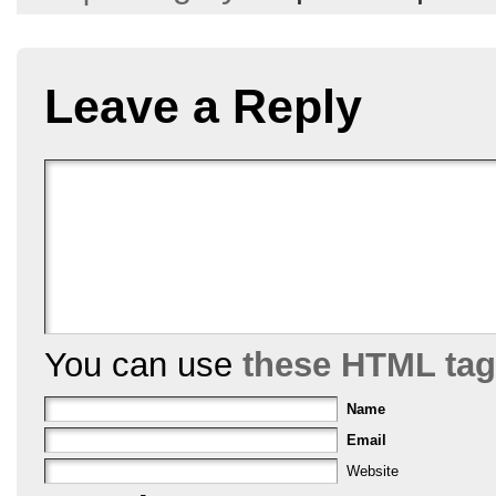
b
st
o
o
Leave a Reply
k
You can use
these HTML ta
Name
Email
Website