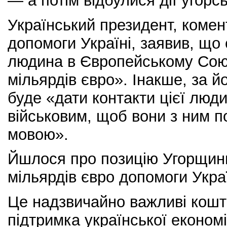
— а потім відбулися дії угорс
Український президент, коме
допомоги Україні, заявив, що
людина в Європейському Союз
мільярдів євро». Інакше, за 
буде «дати контакти цієї люд
військовим, щоб вони з ним 
мовою».
Йшлося про позицію Угорщини
мільярдів євро допомоги Украї
Це надзвичайно важливі кош
підтримка української економ