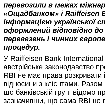
перевозили в межах міжнар
«Ощадбанком» і Raiffeisen B
інформацією української с
оформлений відповідно до
перевезень і чинних європ
процедур.
У Raiffeisen Bank Internation
австрійське законодавство пр
RBI не має права розкривати
відносини з клієнтами. Разом 
що банківській групі відомо п
зазначивши, що сама RBI не п