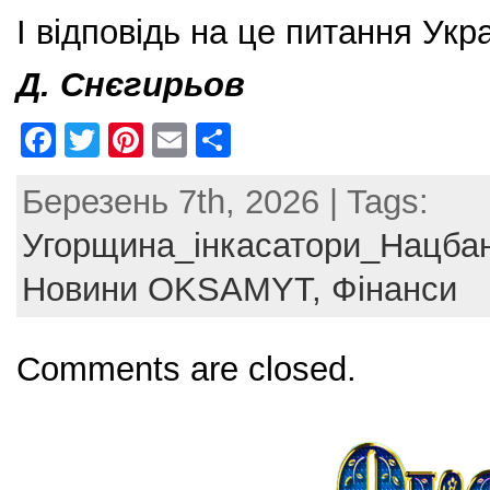
І відповідь на це питання Укр
Д. Снєгирьов
F
T
Pi
E
S
a
w
nt
m
h
Березень 7th, 2026 | Tags:
c
itt
er
ai
ar
e
er
e
l
e
Угорщина_інкасатори_Нацбан
b
st
Новини OKSAMYT,
Фінанси
o
o
Comments are closed.
k