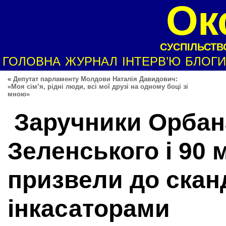
Ок
СУСПІЛЬСТВО
ГОЛОВНА
ЖУРНАЛ
ІНТЕРВ’Ю
БЛОГИ
«
Депутат парламенту Молдови Наталія Давидович:
«Моя сім’я, рідні люди, всі мої друзі на одному боці зі
мною»
Заручники Орбана
Зеленського і 90
призвели до скан
інкасаторами