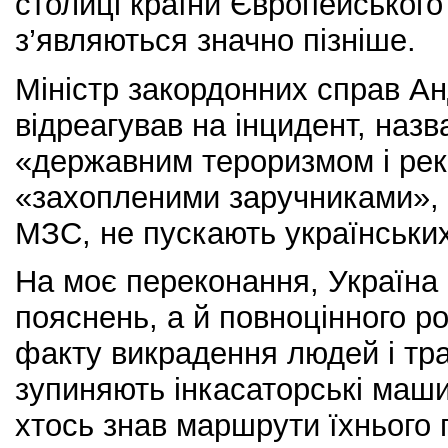
столиці країни Європейського
з’являються значно пізніше.
Міністр закордонних справ Ан
відреагував на інцидент, наз
«державним тероризмом і реке
«захопленими заручниками», 
МЗС, не пускають українських
На моє переконання, Україна
пояснень, а й повноцінного р
факту викрадення людей і тра
зупиняють інкасаторські маши
хтось знав маршрути їхнього 