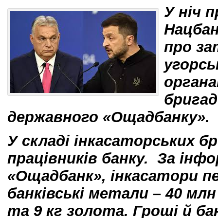
У ніч 
Нацбан
про з
угорсь
органа
бригад
державного «Ощадбанку».
У складі інкасаторських б
працівників банку. За інф
«Ощадбанк», інкасатори п
банківські метали – 40 млн
та 9 кг золота. Гроші й б