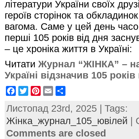
літератури України своїх друз
героїв сторінок та обкладинок
вагома. Саме у цей день часо
перші 105 років від дня засну
– це хроніка життя в Україні:
Читати
Журнал “ЖІНКА” – н
Україні відзначив 105 років
F
T
Pi
E
S
a
w
nt
m
h
Листопад 23rd, 2025 | Tags:
c
itt
er
ai
ar
e
er
e
l
e
Жінка_журнал_105_ювілей
| 
b
st
Comments are closed