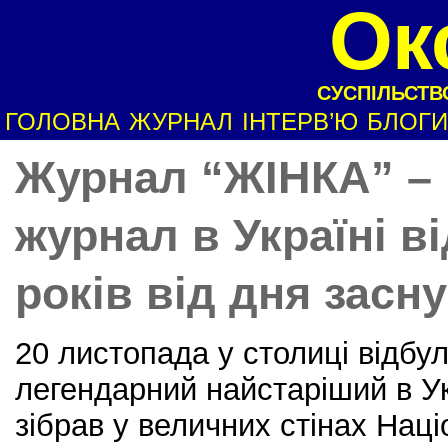
Ок
СУСПІЛЬСТВО
ГОЛОВНА
ЖУРНАЛ
ІНТЕРВ’Ю
БЛОГИ
Журнал “ЖІНКА” –
журнал в Україні в
років від дня засн
20 листопада у столиці відбу
легендарний найстаріший в У
зібрав у величних стінах Нац