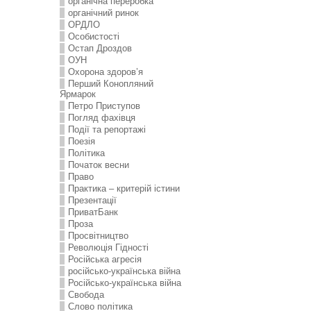
органічна переробка
органічний ринок
ОРДЛО
Особистості
Остап Дроздов
ОУН
Охорона здоров’я
Перший Конопляний
Ярмарок
Петро Приступов
Погляд фахівця
Події та репортажі
Поезія
Політика
Початок весни
Право
Практика – критерій істини
Презентації
ПриватБанк
Проза
Просвітництво
Революція Гідності
Російська агресія
російсько-українська війна
Російсько-українська війна
Свобода
Слово політика