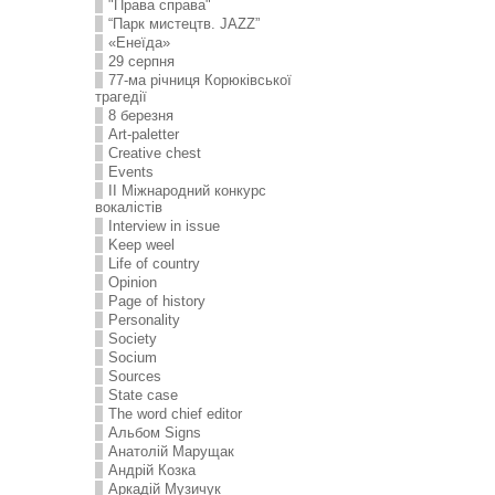
"Права справа"
“Парк мистецтв. JAZZ”
«Енеїда»
29 серпня
77-ма річниця Корюківської
трагедії
8 березня
Art-paletter
Creative chest
Events
II Міжнародний конкурс
вокалістів
Interview in issue
Keep weel
Life of country
Opinion
Page of history
Personality
Society
Socium
Sources
State case
The word chief editor
Альбом Signs
Анатолій Марущак
Андрій Козка
Аркадій Музичук