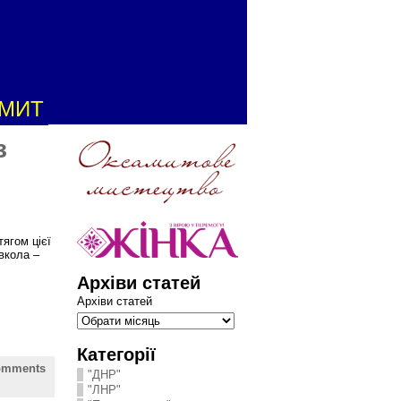
АМИТ
з
ягом цієї
овкола –
Архіви статей
Архіви статей
Категорії
omments
"ДНР"
"ЛНР"