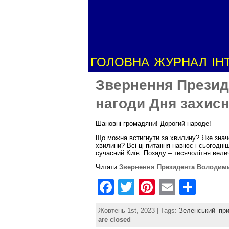
ГОЛОВНА
ЖУРНАЛ
ІН
Звернення Презид
нагоди Дня захисн
Шановні громадяни! Дорогий народе!
Що можна встигнути за хвилину? Яке значе
хвилини? Всі ці питання навіює і сьогодні
сучасний Київ. Позаду – тисячолітня вели
Читати
Звернення Президента Володимир
F
T
Pi
E
S
a
w
nt
m
h
Жовтень 1st, 2023 | Tags:
Зеленський_при
c
itt
er
ai
ar
are closed