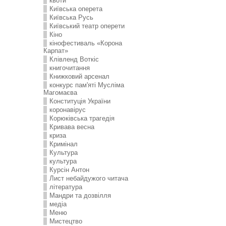
квоти
Київська оперета
Київська Русь
Київський театр оперети
Кіно
кінофестиваль «Корона
Карпат»
Клівленд Воткіс
книгочитання
Книжковий арсенал
конкурс пам'яті Мусліма
Магомаєва
Конституція України
коронавірус
Корюківська трагедія
Кривава весна
криза
Кримінал
Культура
культура
Курсін Антон
Лист небайдужого читача
література
Мандри та дозвілля
медіа
Меню
Мистецтво