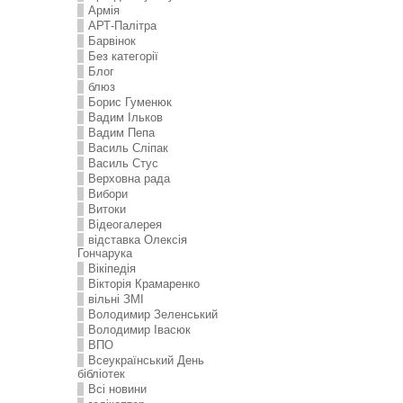
Армія
АРТ-Палітра
Барвінок
Без категорії
Блог
блюз
Борис Гуменюк
Вадим Ільков
Вадим Пепа
Василь Сліпак
Василь Стус
Верховна рада
Вибори
Витоки
Відеогалерея
відставка Олексія
Гончарука
Вікіпедія
Вікторія Крамаренко
вільні ЗМІ
Володимир Зеленський
Володимир Івасюк
ВПО
Всеукраїнський День
бібліотек
Всі новини