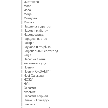
мистецтво
Мова
мова
Мода
Молдова
Музика
Наодинці з другом
Народні майстри
Народовладдя
народознавство
настрій
наукова п’ятирічка
національний світогляд
нація
Небесна Сотня
незалежні суди
Новини
Новини OKSAMYT
Нові Санжари
НСЖУ
НУШ
Оксамит
оксамит
Оксамит журнал
Олексій Гончарук
оперета