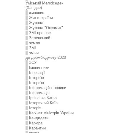
Убіський Мелхіседек
(Хачідзе)
живопис
Життя країни
Журнал
Журнал "Оксамит"
ЗMI про нас
Зеленський
земля
ЗМІ
зміни
до держбюджету-2020
ЗСУ
Іменинники
Інновації
Інтерв'ю
Інтерв'ю
Інформаційні новини
Інформація
Ірпінська битва
Історичний Київ
Історія
Кабінет міністрів України
Кандидати
Кар'єра
Карантин