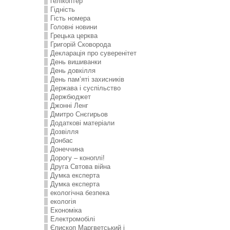
гелікоптер
Гідність
Гість номера
Головні новини
Грецька церква
Григорій Сковорода
Декларація про суверенітет
День вишиванки
День довкілля
День пам’яті захисників
Держава і суспільство
Держбюджет
Джонні Ленг
Дмитро Снєгирьов
Додаткові матеріали
Дозвілля
Донбас
Донеччина
Дорогу – коноплі!
Друга Свтова війна
Думка експерта
Думка експерта
екологічна безпека
екологія
Економіка
Електромобілі
Єпископ Маргветський і