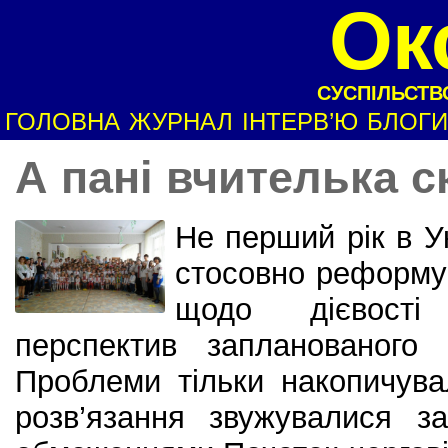
Ок
СУСПІЛЬСТВО
ГОЛОВНА
ЖУРНАЛ
ІНТЕРВ’Ю
БЛОГИ
А пані вчителька 
Не перший рік в Ук
стосовно реформув
щодо дієвості
перспектив запланованого 
Проблеми тільки накопичува
розв’язання звужувалися з