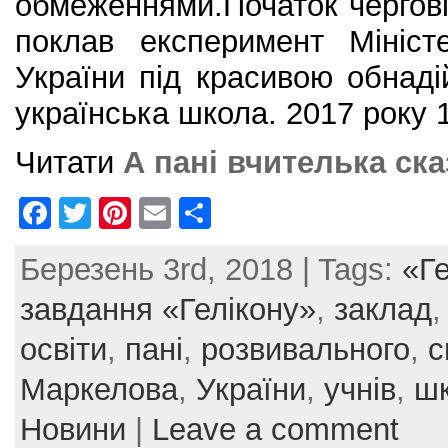
обмеженнями.Початок чергові
поклав експеримент Мініст
України під красивою обнад
українська школа. 2017 року 
Читати
А пані вчителька ск
F
T
Pi
E
S
a
w
nt
m
h
Березень 3rd, 2018 | Tags:
«Ге
c
itt
er
ai
ar
e
er
e
l
e
завдання «Гелікону»
,
заклад
b
st
освіти
,
пані
,
розвивального
,
с
o
Маркелова
,
України
,
учнів
,
ш
o
Новини
|
Leave a comment
k