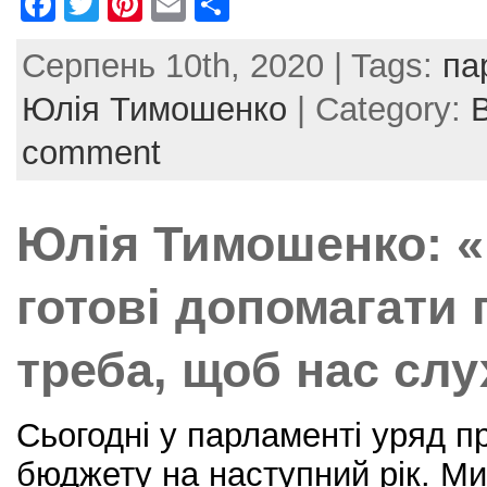
F
T
Pi
E
S
a
w
nt
m
h
Серпень 10th, 2020 | Tags:
па
c
itt
er
ai
ar
e
er
e
l
e
Юлія Тимошенко
| Category:
b
st
comment
o
o
Юлія Тимошенко: «
k
готові допомагати 
треба, щоб нас сл
Сьогодні у парламенті уряд п
бюджету на наступний рік. М