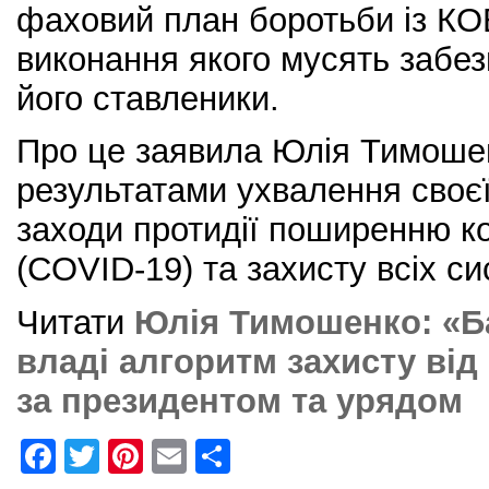
фаховий план боротьби із КО
виконання якого мусять забез
його ставленики.
Про це заявила Юлія Тимошен
результатами ухвалення своє
заходи протидії поширенню к
(COVID-19) та захисту всіх с
Читати
Юлія Тимошенко: «Б
владі алгоритм захисту від
за президентом та урядом
F
T
Pi
E
S