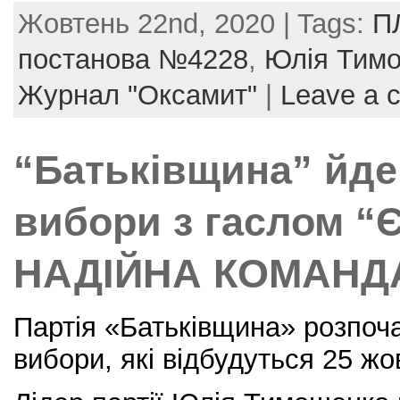
a
w
nt
m
h
Жовтень 22nd, 2020 | Tags:
П
c
itt
er
ai
ar
e
er
e
l
e
постанова №4228
,
Юлія Тим
b
st
Журнал "Оксамит"
|
Leave a 
o
o
“Батьківщина” йде 
k
вибори з гаслом 
НАДІЙНА КОМАНД
Партія «Батьківщина» розпоча
вибори, які відбудуться 25 жо