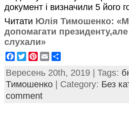
документ і визначили 5 його 
Читати
Юлія Тимошенко: «Ми
допомагати президенту,але
слухали»
F
T
Pi
E
S
a
w
nt
m
h
Вересень 20th, 2019 | Tags:
б
c
itt
er
ai
ar
e
er
e
l
e
Тимошенко
| Category:
Без ка
b
st
comment
o
o
k