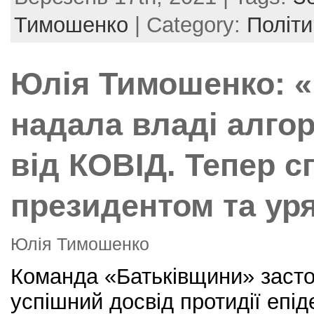
c
itt
er
ai
ar
e
er
e
l
e
Тимошенко
| Category:
Політи
b
st
o
Юлія Тимошенко: 
o
k
надала владі алго
від КОВІД. Тепер с
президентом та ур
Юлія Тимошенко
Команда «Батьківщини» засто
успішний досвід протидії епід