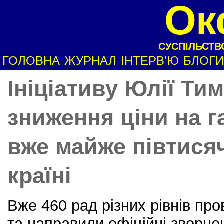
Ок
СУСПІЛЬСТВО
ГОЛОВНА
ЖУРНАЛ
ІНТЕРВ’Ю
БЛОГИ
Ініціативу Юлії Т
зниження ціни на г
вже майже півтисяч
країні
Вже 460 рад різних рівнів про
та направили офіційні зверне