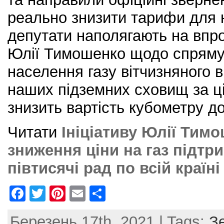
реально знизити тарифи для 
депутати наполягають на впро
Юлії Тимошенко щодо спряму
населення газу вітчизняного в
наших підземних сховищ за ц
знизить вартість кубометру до
Читати
Ініціативу Юлії Тим
зниження ціни на газ підт
півтисячі рад по всій країні
F
T
Pi
E
S
a
w
nt
m
h
Березень 17th, 2021 | Tags:
З