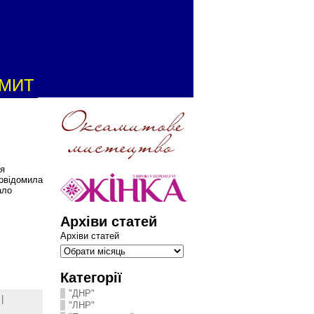
АМИТ
ня
повідомила
ало
Архіви статей
Архіви статей
Категорії
"ДНР"
|
"ЛНР"