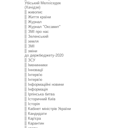
Убіський Мелхіседек
(Хачідзе)
живопис
Життя країни
Журнал
Журнал "Оксамит"
ЗMI про нас
Зеленський
земля
ЗМІ
зміни
до держбюджету-2020
ЗСУ
Іменинники
Інновації
Інтерв'ю
Інтерв'ю
Інформаційні новини
Інформація
Ірпінська битва
Історичний Київ
Історія
Кабінет міністрів України
Кандидати
Кар'єра
Карантин