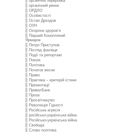
органічна переробка
органічний ринок
ОРДЛО
Особистості
Остап Дроздов
ОУН
Охорона здоров’я
Перший Конопляний
Ярмарок
Петро Приступов
Погляд фахівця
Події та репортажі
Поезія
Політика
Початок весни
Право
Практика – критерій істини
Презентації
ПриватБанк
Проза
Просвітництво
Революція Гідності
Російська агресія
російсько-українська війна
Російсько-українська війна
Свобода
Слово політика