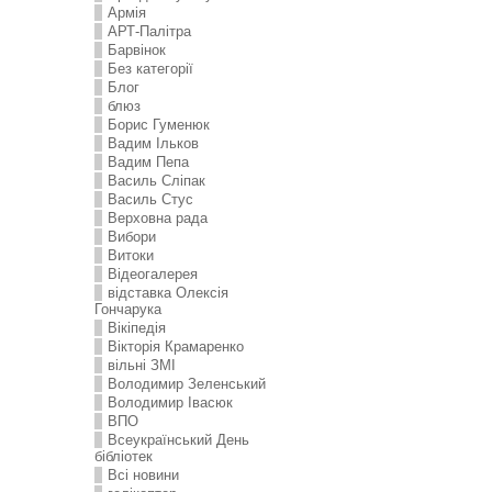
Армія
АРТ-Палітра
Барвінок
Без категорії
Блог
блюз
Борис Гуменюк
Вадим Ільков
Вадим Пепа
Василь Сліпак
Василь Стус
Верховна рада
Вибори
Витоки
Відеогалерея
відставка Олексія
Гончарука
Вікіпедія
Вікторія Крамаренко
вільні ЗМІ
Володимир Зеленський
Володимир Івасюк
ВПО
Всеукраїнський День
бібліотек
Всі новини