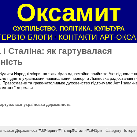
Оксамит
СУСПІЛЬСТВО. ПОЛІТИКА. КУЛЬТУРА
ТЕРВ’Ю
БЛОГИ
КОНТАКТИ
АРТ-ОКС
 і Сталіна: як гартувалася
ність
ідбулися Народні збори, на яких було одностайно прийнято Акт відновлен
було підняте український національний прапор, а Львівська радіостанція 
. Православне та греко-католицьке духовенство підтримало Акт і заклик
езалежної держави.
 гартувалася українська державність
їнської Державності#30Червня#Гітлер#Сталін#1941рік
| Category:
Історія