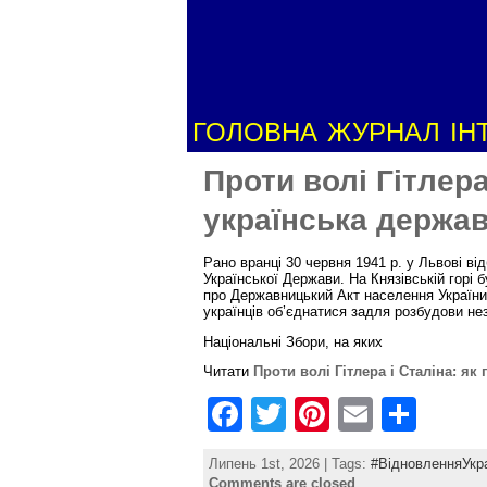
ГОЛОВНА
ЖУРНАЛ
ІН
Проти волі Гітлера
українська держав
Рано вранці 30 червня 1941 р. у Львові в
Української Держави. На Князівській горі 
про Державницький Акт населення України
українців об’єднатися задля розбудови н
Національні Збори, на яких
Читати
Проти волі Гітлера і Сталіна: як
F
T
Pi
E
S
a
w
nt
m
h
Липень 1st, 2026 | Tags:
#ВідновленняУкра
c
itt
er
ai
ar
Comments are closed