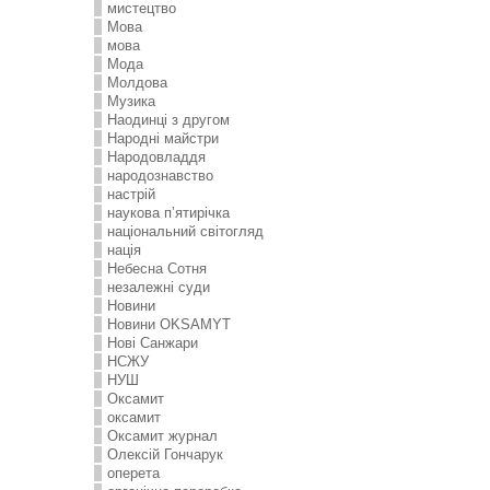
мистецтво
Мова
мова
Мода
Молдова
Музика
Наодинці з другом
Народні майстри
Народовладдя
народознавство
настрій
наукова п’ятирічка
національний світогляд
нація
Небесна Сотня
незалежні суди
Новини
Новини OKSAMYT
Нові Санжари
НСЖУ
НУШ
Оксамит
оксамит
Оксамит журнал
Олексій Гончарук
оперета