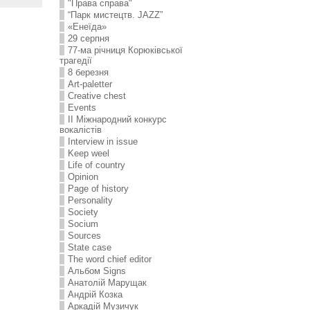
"Права справа"
“Парк мистецтв. JAZZ”
«Енеїда»
29 серпня
77-ма річниця Корюківської
трагедії
8 березня
Art-paletter
Creative chest
Events
II Міжнародний конкурс
вокалістів
Interview in issue
Keep weel
Life of country
Opinion
Page of history
Personality
Society
Socium
Sources
State case
The word chief editor
Альбом Signs
Анатолій Марущак
Андрій Козка
Аркадій Музичук