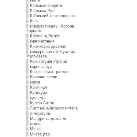
квоти
Київська оперета
Київська Русь
Київський театр оперети
Кіно
кінофестиваль «Корона
Карпат»
Клівленд Воткіс
книгочитання
Книжковий арсенал
конкурс пам'яті Мусліма
Магомаєва
Конституція України
коронавірус
Корюківська трагедія
Кривава весна
криза
Кримінал
Культура
культура
Курсін Антон
Лист небайдужого читача
література
Мандри та дозвілля
медіа
Меню
Мистецтво