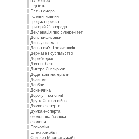
гелікоптер
Гідність
Гість номера
Головні новини
Грецька церква
Григорій Сковорода
Декларація про суверенітет
День вишиванки
День довкілля
День пам’яті захисників
Держава і суспільство
Держбюджет
Джонні Ленг
Дмитро Снєгирьов
Додаткові матеріали
Дозвілля
Донбас
Донеччина
Дорогу – коноплі!
Друга Свтова війна
Думка експерта
Думка експерта
екологічна безпека
екологія
Економіка
Електромобілі
Єпископ Маргветський і