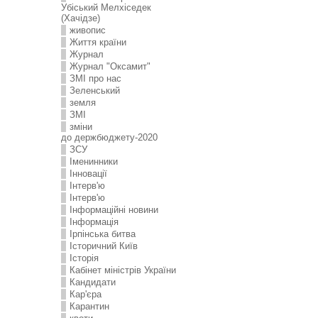
Убіський Мелхіседек
(Хачідзе)
живопис
Життя країни
Журнал
Журнал "Оксамит"
ЗMI про нас
Зеленський
земля
ЗМІ
зміни
до держбюджету-2020
ЗСУ
Іменинники
Інновації
Інтерв'ю
Інтерв'ю
Інформаційні новини
Інформація
Ірпінська битва
Історичний Київ
Історія
Кабінет міністрів України
Кандидати
Кар'єра
Карантин