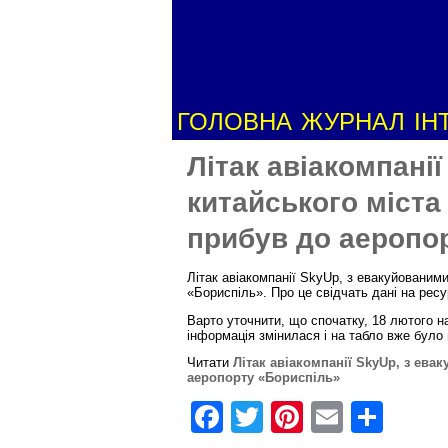
ГОЛОВНА
ЖУРНАЛ
ІН
Літак авіакомпані
китайського міста
прибув до аеропо
Літак авіакомпанії SkyUp, з евакуйованим
«Бориспіль». Про це свідчать дані на ресурс
Варто уточнити, що спочатку, 18 лютого н
інформація змінилася і на табло вже було
Читати
Літак авіакомпанії SkyUp, з ева
аеропорту «Бориспіль»
F
T
Pi
E
S