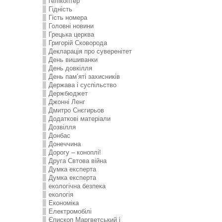
гелікоптер
Гідність
Гість номера
Головні новини
Грецька церква
Григорій Сковорода
Декларація про суверенітет
День вишиванки
День довкілля
День пам’яті захисників
Держава і суспільство
Держбюджет
Джонні Ленг
Дмитро Снєгирьов
Додаткові матеріали
Дозвілля
Донбас
Донеччина
Дорогу – коноплі!
Друга Свтова війна
Думка експерта
Думка експерта
екологічна безпека
екологія
Економіка
Електромобілі
Єпископ Маргветський і