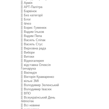
Армія
АРТ-Палітра
Барвінок
Без категорії
Блог
блюз
Борис Гуменюк
Вадим Ільков
Вадим Пепа
Василь Сліпак
Василь Стус
Верховна рада
Вибори
Витоки
Відеогалерея
відставка Олексія
Гончарука
Вікіпедія
Вікторія Крамаренко
вільні ЗМІ
Володимир Зеленський
Володимир Івасюк
ВПО
Всеукраїнський День
бібліотек
Всі новини