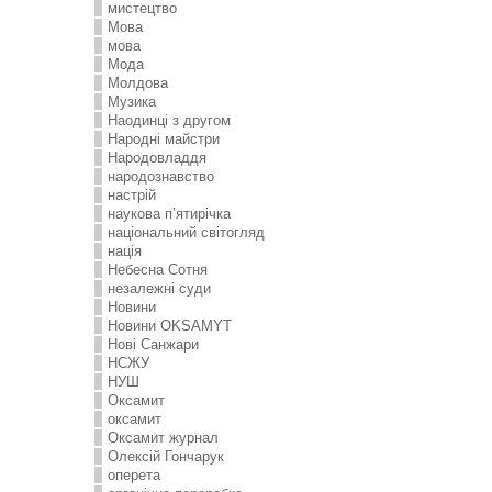
мистецтво
Мова
мова
Мода
Молдова
Музика
Наодинці з другом
Народні майстри
Народовладдя
народознавство
настрій
наукова п’ятирічка
національний світогляд
нація
Небесна Сотня
незалежні суди
Новини
Новини OKSAMYT
Нові Санжари
НСЖУ
НУШ
Оксамит
оксамит
Оксамит журнал
Олексій Гончарук
оперета