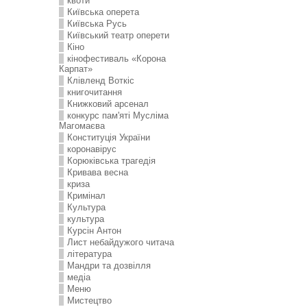
квоти
Київська оперета
Київська Русь
Київський театр оперети
Кіно
кінофестиваль «Корона
Карпат»
Клівленд Воткіс
книгочитання
Книжковий арсенал
конкурс пам'яті Мусліма
Магомаєва
Конституція України
коронавірус
Корюківська трагедія
Кривава весна
криза
Кримінал
Культура
культура
Курсін Антон
Лист небайдужого читача
література
Мандри та дозвілля
медіа
Меню
Мистецтво