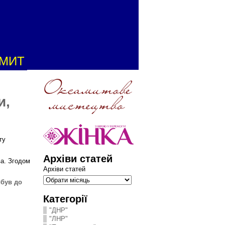
АМИТ
и,
ту
Архіви статей
ва. Згодом
Архіви статей
ибув до
Категорії
"ДНР"
"ЛНР"