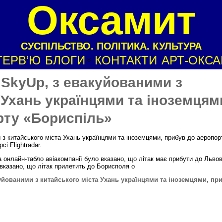
Оксамит
СУСПІЛЬСТВО. ПОЛІТИКА. КУЛЬТУРА
ТЕРВ’Ю
БЛОГИ
КОНТАКТИ
АРТ-ОКС
ї SkyUp, з евакуйованими з
 Ухань українцями та іноземцям
рту «Бориспіль»
и з китайського міста Ухань українцями та іноземцями, прибув до аеропор
і Flightradar.
а онлайн-табло авіакомпанії було вказано, що літак має прибути до Льво
 вказано, що літак прилетить до Борисполя о
куйованими з китайського міста Ухань українцями та іноземцями, пр