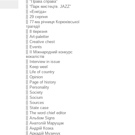
"Права справа"
“Парк мистецтв. JAZZ”
«Енеїда»
29 серпня
77-ма річниця Корюківської
трагедії
8 березня
Art-paletter
Creative chest
Events
II Міжнародний конкурс
вокалістів
Interview in issue
Keep weel
Life of country
Opinion
Page of history
Personality
Society
Socium
Sources
State case
The word chief editor
Альбом Signs
Анатолій Марущак
Андрій Козка
Аркадій Музичук