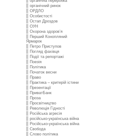
органічна переробка
органічний ринок
ОРДЛО
Особистості
Остап Дроздов
ОУН
Охорона здоров’я
Перший Конопляний
Ярмарок
Петро Приступов
Погляд фахівця
Події та репортажі
Поезія
Політика
Початок весни
Право
Практика – критерій істини
Презентації
ПриватБанк
Проза
Просвітництво
Революція Гідності
Російська агресія
російсько-українська війна
Російсько-українська війна
Свобода
Слово політика