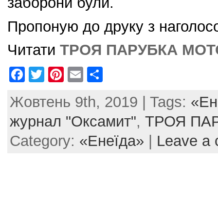
заборони були.
Пропоную до друку з наголос
Читати
ТРОЯ ПАРУБКА МО
F
T
Pi
E
S
a
w
nt
m
h
Жовтень 9th, 2019 | Tags:
«Ен
c
itt
er
ai
ar
e
er
e
l
e
журнал "Оксамит"
,
ТРОЯ ПА
b
st
Category:
«Енеїда»
|
Leave a
o
o
k