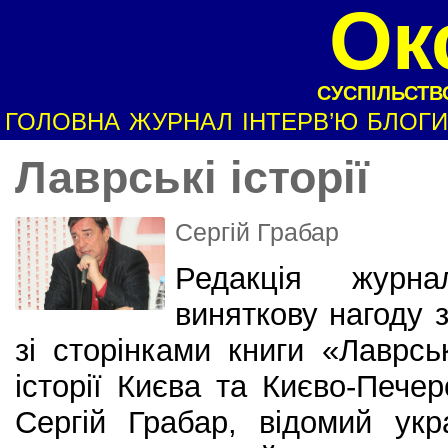
Ок
СУСПІЛЬСТВО
ГОЛОВНА
ЖУРНАЛ
ІНТЕРВ’Ю
БЛОГИ
Лаврські історії
Сергій Грабар
Редакція журн
виняткову нагоду 
зі сторінками книги «Лаврськ
історії Києва та Києво-Печер
Сергій Грабар, відомий укр