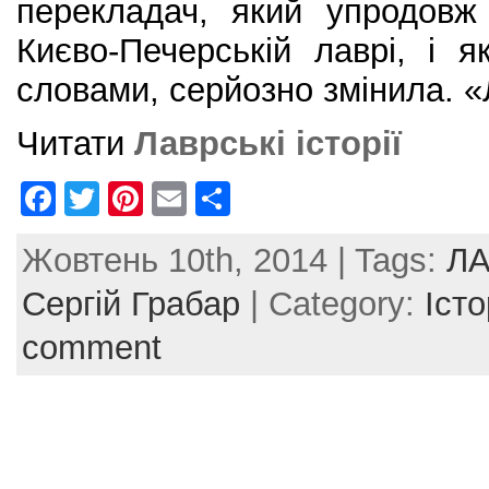
перекладач, який упродовж
Києво-Печерській лаврі, і 
словами, серйозно змінила. «Л
Читати
Лаврські історії
F
T
Pi
E
S
a
w
nt
m
h
Жовтень 10th, 2014 | Tags:
ЛА
c
itt
er
ai
ar
e
er
e
l
e
Сергій Грабар
| Category:
Істо
b
st
comment
o
o
k