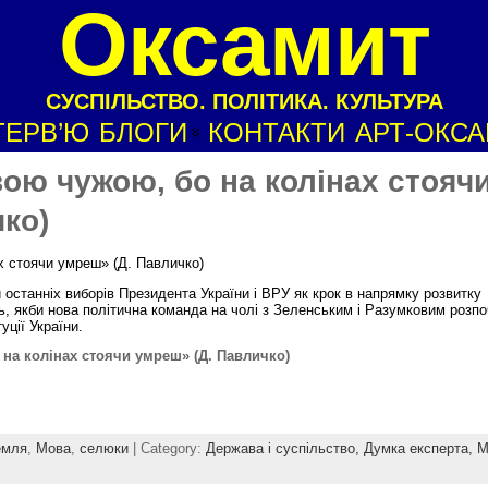
Оксамит
СУСПІЛЬСТВО. ПОЛІТИКА. КУЛЬТУРА
ТЕРВ’Ю
БЛОГИ
КОНТАКТИ
АРТ-ОКС
ою чужою, бо на колінах стояч
ко)
х стоячи умреш» (Д. Павличко)
останніх виборів Президента України і ВРУ як крок в напрямку розвитку
ь, якби нова політична команда на чолі з Зеленським і Разумковим розп
уції України.
на колінах стоячи умреш» (Д. Павличко)
емля
,
Мова
,
селюки
| Category:
Держава і суспільство,
Думка експерта,
М