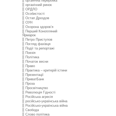
органічна переробка
органічний ринок
ОРДЛО
Особистості
Остап Дроздов
ОУН
Охорона здоров’я
Перший Конопляний
Ярмарок
Петро Приступов
Погляд фахівця
Події та репортажі
Поезія
Політика
Початок весни
Право
Практика – критерій істини
Презентації
ПриватБанк
Проза
Просвітництво
Революція Гідності
Російська агресія
російсько-українська війна
Російсько-українська війна
Свобода
Слово політика