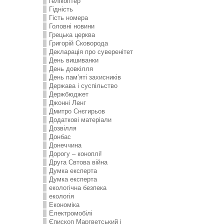
гелікоптер
Гідність
Гість номера
Головні новини
Грецька церква
Григорій Сковорода
Декларація про суверенітет
День вишиванки
День довкілля
День пам’яті захисників
Держава і суспільство
Держбюджет
Джонні Ленг
Дмитро Снєгирьов
Додаткові матеріали
Дозвілля
Донбас
Донеччина
Дорогу – коноплі!
Друга Свтова війна
Думка експерта
Думка експерта
екологічна безпека
екологія
Економіка
Електромобілі
Єпископ Маргветський і