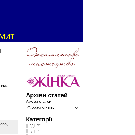
АМИТ
и
очала
Архіви статей
Архіви статей
Категорії
ова,
"ДНР"
"ЛНР"