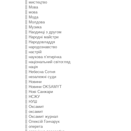
мистецтво
Мова
мова
Мода
Молдова
Музика
Наодинці з другом
Народні майстри
Народовладдя
народознавство
настрій
наукова п’ятирічка
національний світогляд
нація
Небесна Сотня
незалежні суди
Новини
Новини OKSAMYT
Нові Санжари
НСЖУ
НУШ
Оксамит
оксамит
Оксамит журнал
Олексій Гончарук
оперета