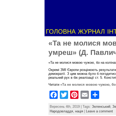
ГОЛОВНА
ЖУРНАЛ
ІН
«Та не молися мов
умреш» (Д. Павлич
«Та не молися мовою чужою, бо на коліна
Окремі ЗМІ Європи розцінюють результати 
демократії. З цим можна було б погодитис
реальний рух в бік реалізації ст. 5. Констит
Читати
«Та не молися мовою чужою, бо 
F
T
Pi
E
S
a
w
nt
m
h
Вересень 4th, 2019 | Tags:
Зеленський
,
З
c
itt
er
ai
ar
Народовладдя,
нація
|
Leave a comment