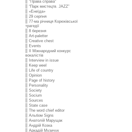
"Права справа"
“Парк мистецтв. JAZZ”
«Енеїда»
29 серпня
77-ма річниця Корюківської
трагедії
8 березня
Art-paletter
Creative chest
Events
II Міжнародний конкурс
вокалістів
Interview in issue
Keep weel
Life of country
Opinion
Page of history
Personality
Society
Socium
Sources
State case
The word chief editor
Альбом Signs
Анатолій Марущак
Андрій Козка
Аркадій Музичук