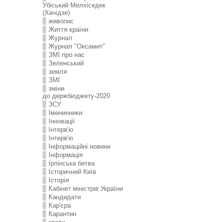
Убіський Мелхіседек
(Хачідзе)
живопис
Життя країни
Журнал
Журнал "Оксамит"
ЗMI про нас
Зеленський
земля
ЗМІ
зміни
до держбюджету-2020
ЗСУ
Іменинники
Інновації
Інтерв'ю
Інтерв'ю
Інформаційні новини
Інформація
Ірпінська битва
Історичний Київ
Історія
Кабінет міністрів України
Кандидати
Кар'єра
Карантин