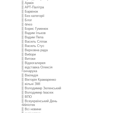
Армія
АРТ-Палітра
Барвінок
Без категорії
Блог
блюз
Борис Гуменюк
Вадим Ільков
Вадим Пепа
Василь Сліпак
Василь Стус
Верховна рада
Вибори
Витоки
Відеогалерея
відставка Олексія
Гончарука
Вікіпедія
Вікторія Крамаренко
вільні ЗМІ
Володимир Зеленський
Володимир Івасюк
ВПО
Всеукраїнський День
бібліотек
Всі новини