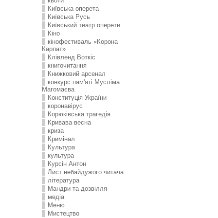
квоти
Київська оперета
Київська Русь
Київський театр оперети
Кіно
кінофестиваль «Корона
Карпат»
Клівленд Воткіс
книгочитання
Книжковий арсенал
конкурс пам'яті Мусліма
Магомаєва
Конституція України
коронавірус
Корюківська трагедія
Кривава весна
криза
Кримінал
Культура
культура
Курсін Антон
Лист небайдужого читача
література
Мандри та дозвілля
медіа
Меню
Мистецтво