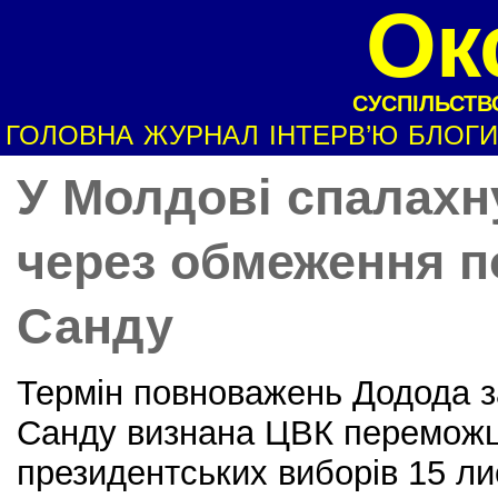
Ок
СУСПІЛЬСТВО
ГОЛОВНА
ЖУРНАЛ
ІНТЕРВ’Ю
БЛОГИ
У Молдові спалахн
через обмеження 
Санду
Термін повноважень Додода за
Санду визнана ЦВК переможц
президентських виборів 15 ли