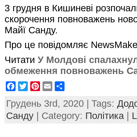
3 грудня в Кишиневі розпочал
скорочення повноважень ново
Майї Санду.
Про це повідомляє NewsMake
Читати
У Молдові спалахнул
обмеження повноважень С
F
T
Pi
E
S
a
w
nt
m
h
Грудень 3rd, 2020 | Tags:
Дод
c
itt
er
ai
ar
e
er
e
l
e
Санду
| Category:
Політика
|
L
b
st
o