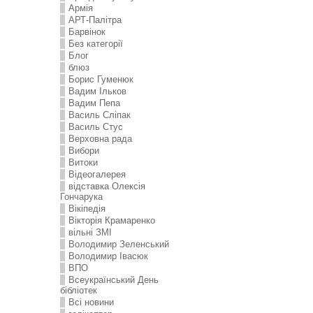
Армія
АРТ-Палітра
Барвінок
Без категорії
Блог
блюз
Борис Гуменюк
Вадим Ільков
Вадим Пепа
Василь Сліпак
Василь Стус
Верховна рада
Вибори
Витоки
Відеогалерея
відставка Олексія
Гончарука
Вікіпедія
Вікторія Крамаренко
вільні ЗМІ
Володимир Зеленський
Володимир Івасюк
ВПО
Всеукраїнський День
бібліотек
Всі новини