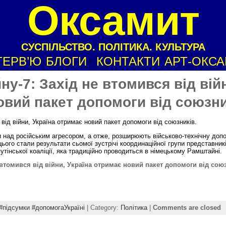
Оксамит
СУСПІЛЬСТВО. ПОЛІТИКА. КУЛЬТУРА
ТЕРВ’Ю
БЛОГИ
КОНТАКТИ
АРТ-ОКС
у-7: Захід не втомився від вій
овий пакет допомоги від союзни
від війни, Україна отримає новий пакет допомоги від союзників.
ни над російським агресором, а отже, розширюють військово-технічну доп
ього стали результати сьомої зустрічі координаційної групи представник
утінської коаліції, яка традиційно проводиться в німецькому Рамштайні.
втомився від війни, Україна отримає новий пакет допомоги від союз
#підсумки #допомогаУкраїні
| Category:
Політика
|
Comments are closed