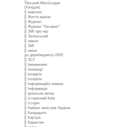
Убіський Мелхіседек
(Хачідзе)
живопис
Життя країни
Журнал
Журнал "Оксамит"
ЗMI про нас
Зеленський
земля
ЗМІ
зміни
до держбюджету-2020
ЗСУ
Іменинники
Інновації
Інтерв'ю
Інтерв'ю
Інформаційні новини
Інформація
Ірпінська битва
Історичний Київ
Історія
Кабінет міністрів України
Кандидати
Кар'єра
Карантин