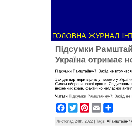
ГОЛОВНА
ЖУРНАЛ
ІН
Підсумки Рамштайн
Україна отримає н
Підсумки Рамштайну-7: Захід не втомився 
Західні партнери вірять у перемогу Украї
Силам оборони нашої країни. Свідченням ц
іноземних країн, фактично негласної антип
Читати
Підсумки Рамштайну-7: Захід не 
F
T
Pi
E
S
a
w
nt
m
h
Листопад 24th, 2022 | Tags:
#Рамштайн-7 
c
itt
er
ai
ar