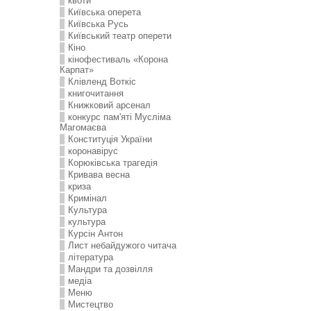
квоти
Київська оперета
Київська Русь
Київський театр оперети
Кіно
кінофестиваль «Корона
Карпат»
Клівленд Воткіс
книгочитання
Книжковий арсенал
конкурс пам'яті Мусліма
Магомаєва
Конституція України
коронавірус
Корюківська трагедія
Кривава весна
криза
Кримінал
Культура
культура
Курсін Антон
Лист небайдужого читача
література
Мандри та дозвілля
медіа
Меню
Мистецтво