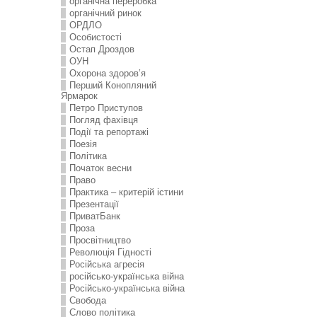
органічна переробка
органічний ринок
ОРДЛО
Особистості
Остап Дроздов
ОУН
Охорона здоров’я
Перший Конопляний
Ярмарок
Петро Приступов
Погляд фахівця
Події та репортажі
Поезія
Політика
Початок весни
Право
Практика – критерій істини
Презентації
ПриватБанк
Проза
Просвітництво
Революція Гідності
Російська агресія
російсько-українська війна
Російсько-українська війна
Свобода
Слово політика