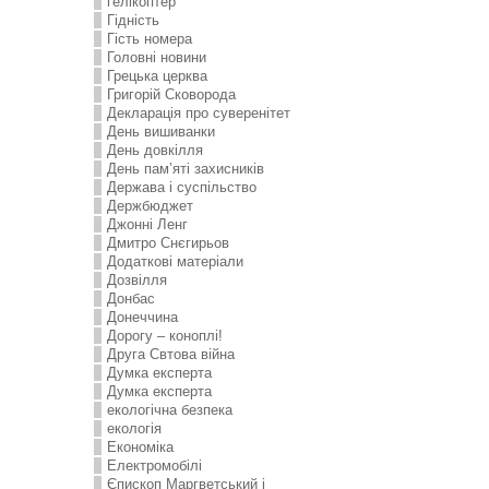
гелікоптер
Гідність
Гість номера
Головні новини
Грецька церква
Григорій Сковорода
Декларація про суверенітет
День вишиванки
День довкілля
День пам’яті захисників
Держава і суспільство
Держбюджет
Джонні Ленг
Дмитро Снєгирьов
Додаткові матеріали
Дозвілля
Донбас
Донеччина
Дорогу – коноплі!
Друга Свтова війна
Думка експерта
Думка експерта
екологічна безпека
екологія
Економіка
Електромобілі
Єпископ Маргветський і