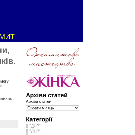
АМИТ
ни,
ків.
омогу
ів
Архіви статей
ників.
Архіви статей
Категорії
"ДНР"
"ЛНР"