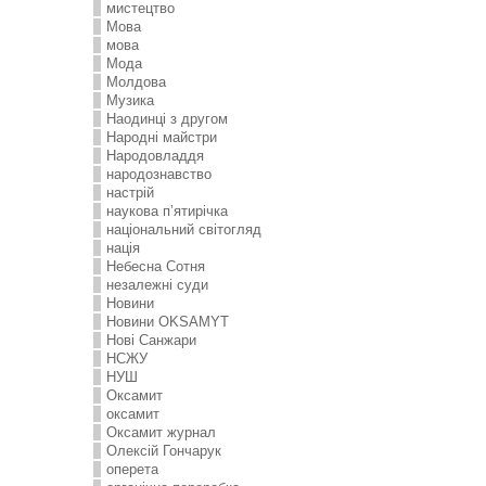
мистецтво
Мова
мова
Мода
Молдова
Музика
Наодинці з другом
Народні майстри
Народовладдя
народознавство
настрій
наукова п’ятирічка
національний світогляд
нація
Небесна Сотня
незалежні суди
Новини
Новини OKSAMYT
Нові Санжари
НСЖУ
НУШ
Оксамит
оксамит
Оксамит журнал
Олексій Гончарук
оперета