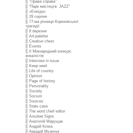
"Права справа"
“Парк мистецтв. JAZZ”
«Енеїда»
29 серпня
77-ма річниця Корюківської
трагедії
8 березня
Art-paletter
Creative chest
Events
II Міжнародний конкурс
вокалістів
Interview in issue
Keep weel
Life of country
Opinion
Page of history
Personality
Society
Socium
Sources
State case
The word chief editor
Альбом Signs
Анатолій Марущак
Андрій Козка
Аркадій Музичук