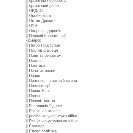
органічна переробка
органічний ринок
ОРДЛО
Особистості
Остап Дроздов
ОУН
Охорона здоров’я
Перший Конопляний
Ярмарок
Петро Приступов
Погляд фахівця
Події та репортажі
Поезія
Політика
Початок весни
Право
Практика – критерій істини
Презентації
ПриватБанк
Проза
Просвітництво
Революція Гідності
Російська агресія
російсько-українська війна
Російсько-українська війна
Свобода
Слово політика