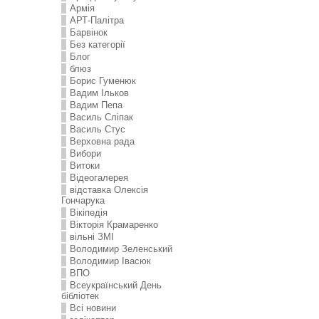
Армія
АРТ-Палітра
Барвінок
Без категорії
Блог
блюз
Борис Гуменюк
Вадим Ільков
Вадим Пепа
Василь Сліпак
Василь Стус
Верховна рада
Вибори
Витоки
Відеогалерея
відставка Олексія
Гончарука
Вікіпедія
Вікторія Крамаренко
вільні ЗМІ
Володимир Зеленський
Володимир Івасюк
ВПО
Всеукраїнський День
бібліотек
Всі новини