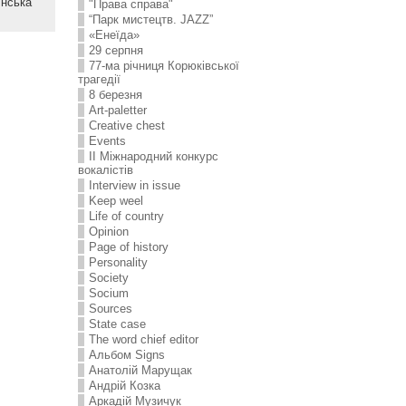
їнська
"Права справа"
“Парк мистецтв. JAZZ”
«Енеїда»
29 серпня
77-ма річниця Корюківської
трагедії
8 березня
Art-paletter
Creative chest
Events
II Міжнародний конкурс
вокалістів
Interview in issue
Keep weel
Life of country
Opinion
Page of history
Personality
Society
Socium
Sources
State case
The word chief editor
Альбом Signs
Анатолій Марущак
Андрій Козка
Аркадій Музичук