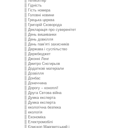
гелікоптер
Гідність
Гість номера
Головні новини
Грецька церква
Григорій Сковорода
Декларація про суверенітет
День вишиванки
День довкілля
День пам’яті захисників
Держава і суспільство
Держбюджет
Джонні Ленг
Дмитро Снєгирьов
Додаткові матеріали
Дозвілля
Донбас
Донеччина
Дорогу – коноплі!
Друга Свтова війна
Думка експерта
Думка експерта
екологічна безпека
екологія
Економіка
Електромобілі
Єпископ Маргветський і