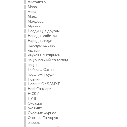
мистецтво
Мова
мова
Мода
Молдова
Музика
Наодинці з другом
Народні майстри
Народовладдя
народознавство
настрій
наукова п’ятирічка
національний світогляд
нація
Небесна Сотня
незалежні суди
Новини
Новини OKSAMYT
Нові Санжари
НСЖУ
НУШ
Оксамит
оксамит
Оксамит журнал
Олексій Гончарук
оперета