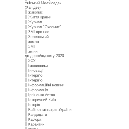
Убіський Мелхіседек
(Хачідзе)
живопис
Життя країни
Журнал
Журнал "Оксамит"
ЗMI про нас
Зеленський
земля
ЗМІ
зміни
до держбюджету-2020
ЗСУ
Іменинники
Інновації
Інтерв'ю
Інтерв'ю
Інформаційні новини
Інформація
Ірпінська битва
Історичний Київ
Історія
Кабінет міністрів України
Кандидати
Кар'єра
Карантин