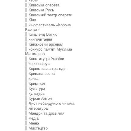
квоти
Київська оперета
Київська Русь
Київський театр оперети
Кіно
кінофестиваль «Корона
Карпат»
Клівленд Воткіс
книгочитання
Книжковий арсенал
конкурс пам'яті Мусліма
Магомаєва
Конституція України
коронавірус
Корюківська трагедія
Кривава весна
криза
Кримінал
Культура
культура
Курсін Антон
Лист небайдужого читача
література
Мандри та дозвілля
медіа
Меню
Мистецтво