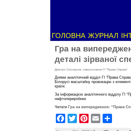
ГОЛОВНА
ЖУРНАЛ
ІН
Гра на випередже
деталі зірваної с
Дмитро Снєгирьов, співзасновник ГІ “Права Справа”
Днями аналітичний відділ ГІ “Права Справ
Білорусі масштабну провокацію з елемента
країні.
За інформацією аналітичного відділу ГІ “
нафтопереробних
Читати
Гра на випередження: “Права Сп
F
T
Pi
E
S
a
w
nt
m
h