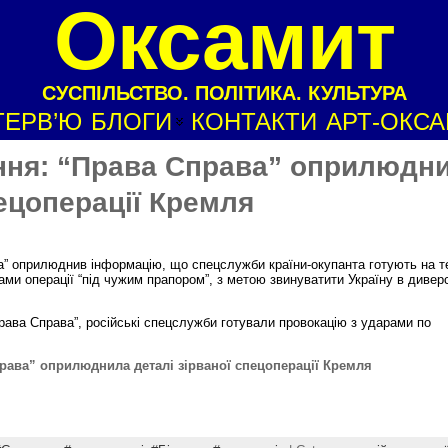
Оксамит
СУСПІЛЬСТВО. ПОЛІТИКА. КУЛЬТУРА
ТЕРВ’Ю
БЛОГИ
КОНТАКТИ
АРТ-ОКС
ння: “Права Справа” оприлюдн
пецоперації Кремля
а” оприлюднив інформацію, що спецслужби країни-окупанта готують на те
ми операції “під чужим прапором”, з метою звинуватити Україну в диверс
Права Справа”, російські спецслужби готували провокацію з ударами по
рава” оприлюднила деталі зірваної спецоперації Кремля