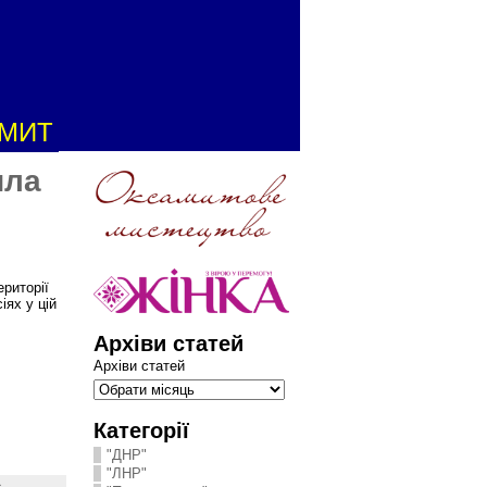
АМИТ
ила
риторії
іях у цій
Архіви статей
Архіви статей
Категорії
"ДНР"
"ЛНР"