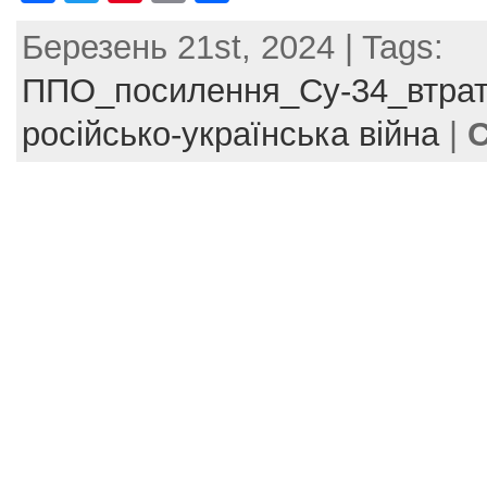
a
w
nt
m
h
Березень 21st, 2024 | Tags:
c
itt
er
ai
ar
e
er
e
l
e
ППО_посилення_Су-34_втра
b
st
російсько-українська війна
|
C
o
o
k