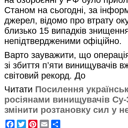
Станом на сьогодні, за інфор
джерел, відомо про втрату ок
близько 15 випадків знищення
непідтвердженими офіційно.
Варто зауважити, що операці
зі збиття п’яти винищувачів 
світовий рекорд. До
Читати
Посилення українськ
росіянами винищувачів Су-3
змінити розтановку сил у н
F
T
Pi
E
S