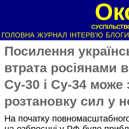
Ок
СУСПІЛЬСТВО
ГОЛОВНА
ЖУРНАЛ
ІНТЕРВ’Ю
БЛОГИ
Посилення українс
втрата росіянами 
Су-30 і Су-34 може
розтановку сил у н
На початку повномасштабного
на озброєнні у РФ було прибл