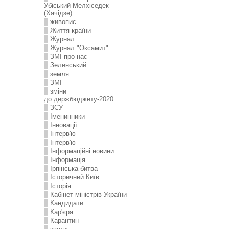
Убіський Мелхіседек
(Хачідзе)
живопис
Життя країни
Журнал
Журнал "Оксамит"
ЗMI про нас
Зеленський
земля
ЗМІ
зміни
до держбюджету-2020
ЗСУ
Іменинники
Інновації
Інтерв'ю
Інтерв'ю
Інформаційні новини
Інформація
Ірпінська битва
Історичний Київ
Історія
Кабінет міністрів України
Кандидати
Кар'єра
Карантин