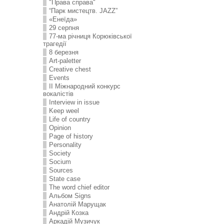
"Права справа"
“Парк мистецтв. JAZZ”
«Енеїда»
29 серпня
77-ма річниця Корюківської
трагедії
8 березня
Art-paletter
Creative chest
Events
II Міжнародний конкурс
вокалістів
Interview in issue
Keep weel
Life of country
Opinion
Page of history
Personality
Society
Socium
Sources
State case
The word chief editor
Альбом Signs
Анатолій Марущак
Андрій Козка
Аркадій Музичук