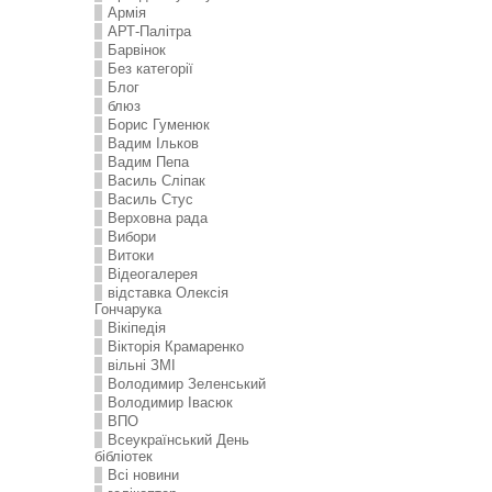
Армія
АРТ-Палітра
Барвінок
Без категорії
Блог
блюз
Борис Гуменюк
Вадим Ільков
Вадим Пепа
Василь Сліпак
Василь Стус
Верховна рада
Вибори
Витоки
Відеогалерея
відставка Олексія
Гончарука
Вікіпедія
Вікторія Крамаренко
вільні ЗМІ
Володимир Зеленський
Володимир Івасюк
ВПО
Всеукраїнський День
бібліотек
Всі новини