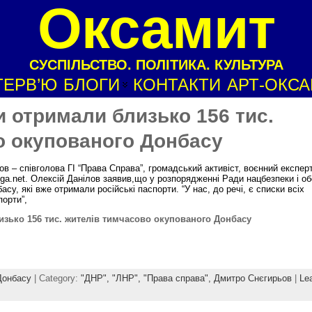
Оксамит
СУСПІЛЬСТВО. ПОЛІТИКА. КУЛЬТУРА
ТЕРВ’Ю
БЛОГИ
КОНТАКТИ
АРТ-ОКС
и отримали близько 156 тис.
о окупованого Донбасу
в – співголова ГІ “Права Справа”, громадський активіст, воєнний експер
liga.net. Олексій Данілов заявив,що у розпорядженні Ради нацбезпеки і о
су, які вже отримали російські паспорти. “У нас, до речі, є списки всіх
порти”,
изько 156 тис. жителів тимчасово окупованого Донбасу
Донбасу
| Category:
"ДНР",
"ЛНР",
"Права справа",
Дмитро Снєгирьов
|
Le