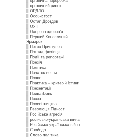
органічна переробка
органічний ринок
ОРДЛО
Особистості
Остап Дроздов
ОУН
Охорона здоров’я
Перший Конопляний
Ярмарок
Петро Приступов
Погляд фахівця
Події та репортажі
Поезія
Політика
Початок весни
Право
Практика – критерій істини
Презентації
ПриватБанк
Проза
Просвітництво
Революція Гідності
Російська агресія
російсько-українська війна
Російсько-українська війна
Свобода
Слово політика