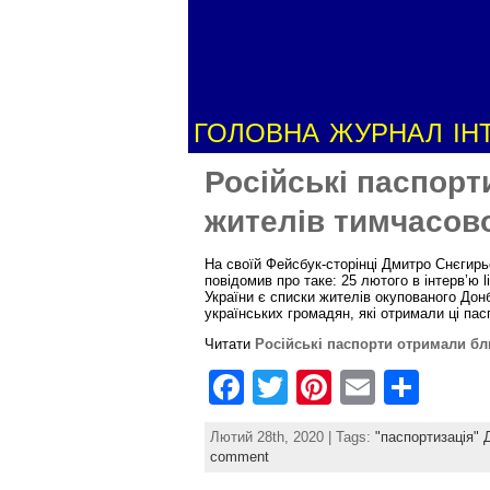
ГОЛОВНА
ЖУРНАЛ
ІН
Російські паспорт
жителів тимчасов
На своїй Фейсбук-сторінці Дмитро Снєгирьо
повідомив про таке: 25 лютого в інтерв’ю 
України є списки жителів окупованого Донба
українських громадян, які отримали ці пас
Читати
Російські паспорти отримали бл
F
T
Pi
E
S
a
w
nt
m
h
Лютий 28th, 2020 | Tags:
"паспортизація" 
c
itt
er
ai
ar
comment