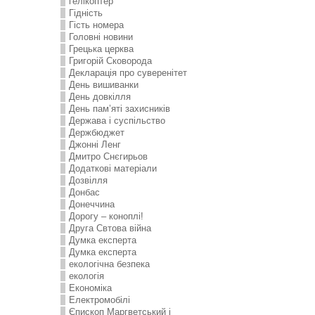
гелікоптер
Гідність
Гість номера
Головні новини
Грецька церква
Григорій Сковорода
Декларація про суверенітет
День вишиванки
День довкілля
День пам’яті захисників
Держава і суспільство
Держбюджет
Джонні Ленг
Дмитро Снєгирьов
Додаткові матеріали
Дозвілля
Донбас
Донеччина
Дорогу – коноплі!
Друга Свтова війна
Думка експерта
Думка експерта
екологічна безпека
екологія
Економіка
Електромобілі
Єпископ Маргветський і