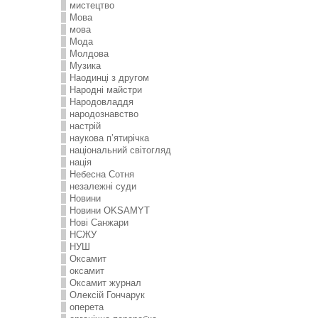
мистецтво
Мова
мова
Мода
Молдова
Музика
Наодинці з другом
Народні майстри
Народовладдя
народознавство
настрій
наукова п’ятирічка
національний світогляд
нація
Небесна Сотня
незалежні суди
Новини
Новини OKSAMYT
Нові Санжари
НСЖУ
НУШ
Оксамит
оксамит
Оксамит журнал
Олексій Гончарук
оперета