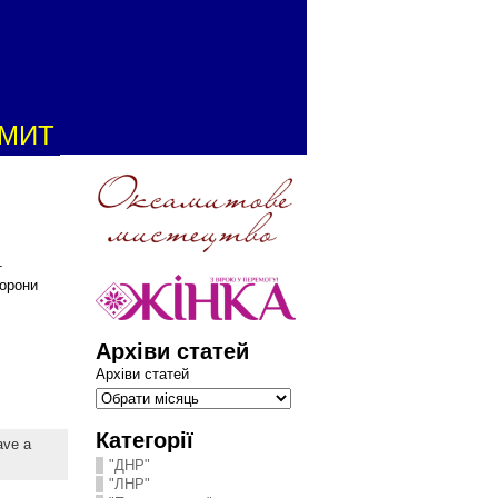
АМИТ
т
борони
Архіви статей
Архіви статей
Категорії
ave a
"ДНР"
"ЛНР"