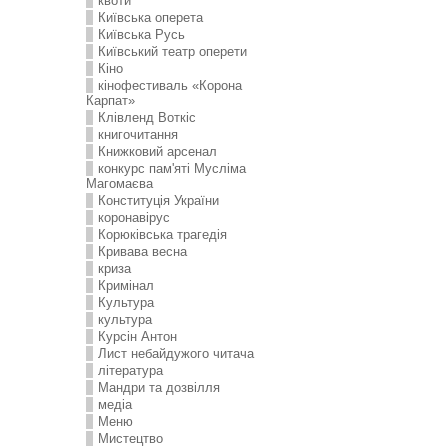
квоти
Київська оперета
Київська Русь
Київський театр оперети
Кіно
кінофестиваль «Корона
Карпат»
Клівленд Воткіс
книгочитання
Книжковий арсенал
конкурс пам'яті Мусліма
Магомаєва
Конституція України
коронавірус
Корюківська трагедія
Кривава весна
криза
Кримінал
Культура
культура
Курсін Антон
Лист небайдужого читача
література
Мандри та дозвілля
медіа
Меню
Мистецтво