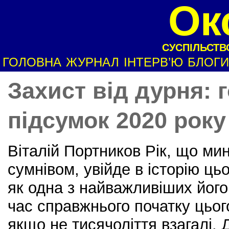
Ок
СУСПІЛЬСТВО
ГОЛОВНА
ЖУРНАЛ
ІНТЕРВ’Ю
БЛОГИ
Захист від дурня: 
підсумок 2020 року
Віталій Портников Рік, що ми
сумнівом, увійде в історію ць
як одна з найважливіших його
час справжнього початку цьог
якщо не тисячоліття взагалі. 