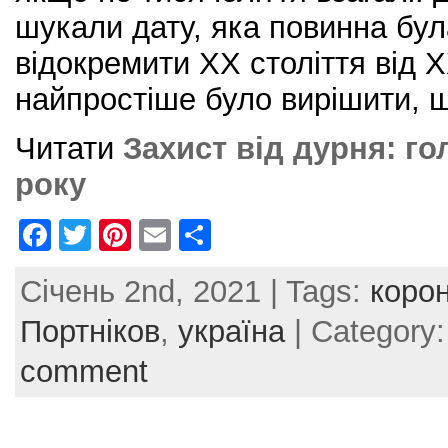
шукали дату, яка повинна бул
відокремити ХХ століття від Х
найпростіше було вирішити, 
Читати
Захист від дурня: г
року
F
T
Pi
E
S
a
w
nt
m
h
Січень 2nd, 2021 | Tags:
корон
c
itt
er
ai
ar
e
er
e
l
e
Портніков
,
україна
| Category
b
st
comment
o
o