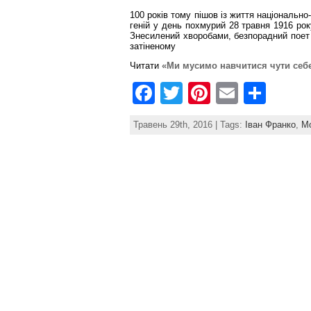
b
st
100 років тому пішов із життя національно
o
геній у день похмурий 28 травня 1916 ро
Знесилений хворобами, безпорадний поет р
o
затіненому
k
Читати
«Ми мусимо навчитися чути себ
F
T
Pi
E
S
a
w
nt
m
h
Травень 29th, 2016 | Tags:
Іван Франко
,
М
c
itt
er
ai
ar
e
er
e
l
e
b
st
o
o
k