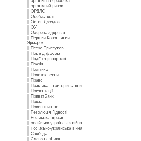
органічна переробка
органічний ринок
ОРДЛО
Особистості
Остап Дроздов
ОУН
Охорона здоров’я
Перший Конопляний
Ярмарок
Петро Приступов
Погляд фахівця
Події та репортажі
Поезія
Політика
Початок весни
Право
Практика – критерій істини
Презентації
ПриватБанк
Проза
Просвітництво
Революція Гідності
Російська агресія
російсько-українська війна
Російсько-українська війна
Свобода
Слово політика