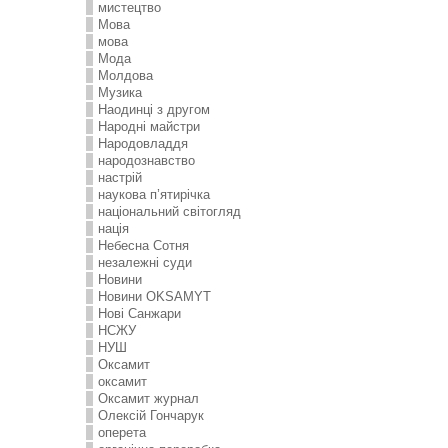
мистецтво
Мова
мова
Мода
Молдова
Музика
Наодинці з другом
Народні майстри
Народовладдя
народознавство
настрій
наукова п’ятирічка
національний світогляд
нація
Небесна Сотня
незалежні суди
Новини
Новини OKSAMYT
Нові Санжари
НСЖУ
НУШ
Оксамит
оксамит
Оксамит журнал
Олексій Гончарук
оперета