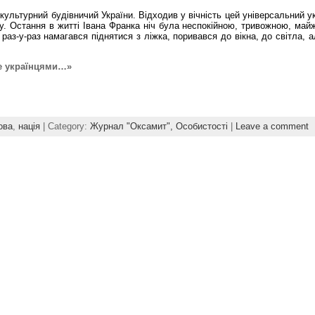
-культурний будівничий України. Відходив у вічність цей універсальний у
ку. Остання в житті Івана Франка ніч була неспокійною, тривожною, май
аз-у-раз намагався піднятися з ліжка, поривався до вікна, до світла, а
е українцями…»
ова
,
нація
| Category:
Журнал "Оксамит",
Особистості
|
Leave a comment