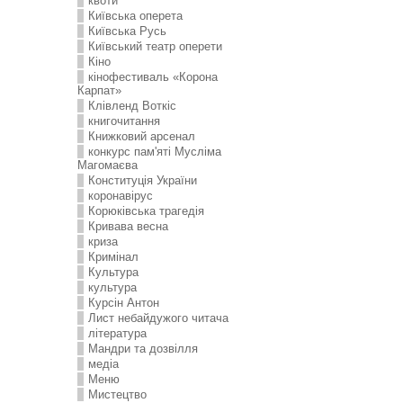
квоти
Київська оперета
Київська Русь
Київський театр оперети
Кіно
кінофестиваль «Корона
Карпат»
Клівленд Воткіс
книгочитання
Книжковий арсенал
конкурс пам'яті Мусліма
Магомаєва
Конституція України
коронавірус
Корюківська трагедія
Кривава весна
криза
Кримінал
Культура
культура
Курсін Антон
Лист небайдужого читача
література
Мандри та дозвілля
медіа
Меню
Мистецтво