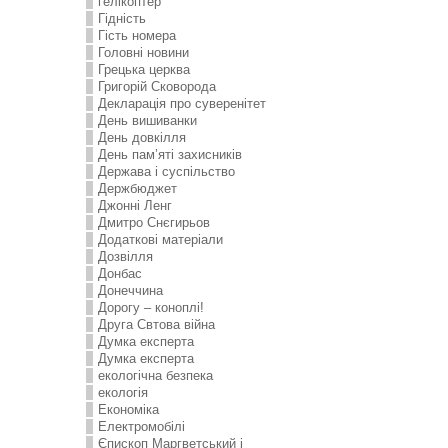
гелікоптер
Гідність
Гість номера
Головні новини
Грецька церква
Григорій Сковорода
Декларація про суверенітет
День вишиванки
День довкілля
День пам’яті захисників
Держава і суспільство
Держбюджет
Джонні Ленг
Дмитро Снєгирьов
Додаткові матеріали
Дозвілля
Донбас
Донеччина
Дорогу – коноплі!
Друга Свтова війна
Думка експерта
Думка експерта
екологічна безпека
екологія
Економіка
Електромобілі
Єпископ Маргветський і