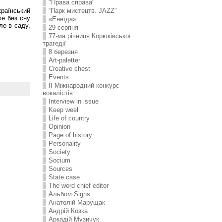
"Права справа"
“Парк мистецтв. JAZZ”
країнський
же без сну
«Енеїда»
ле в саду,
29 серпня
77-ма річниця Корюківської
трагедії
8 березня
Art-paletter
Creative chest
Events
II Міжнародний конкурс
вокалістів
Interview in issue
Keep weel
Life of country
Opinion
Page of history
Personality
Society
Socium
Sources
State case
The word chief editor
Альбом Signs
Анатолій Марущак
Андрій Козка
Аркадій Музичук