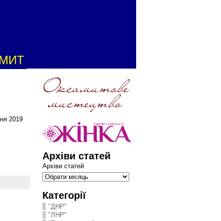
АМИТ
тня 2019
Архіви статей
Архіви статей
Категорії
"ДНР"
"ЛНР"