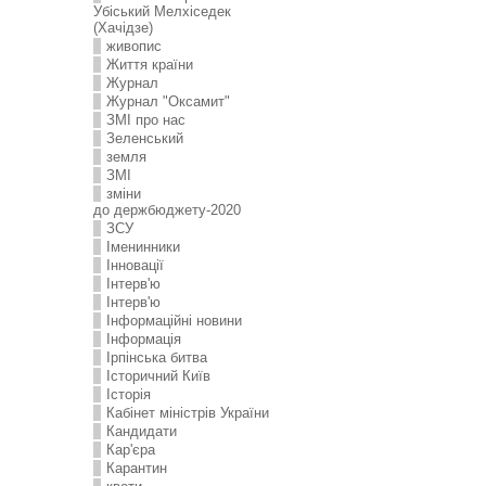
Убіський Мелхіседек
(Хачідзе)
живопис
Життя країни
Журнал
Журнал "Оксамит"
ЗMI про нас
Зеленський
земля
ЗМІ
зміни
до держбюджету-2020
ЗСУ
Іменинники
Інновації
Інтерв'ю
Інтерв'ю
Інформаційні новини
Інформація
Ірпінська битва
Історичний Київ
Історія
Кабінет міністрів України
Кандидати
Кар'єра
Карантин