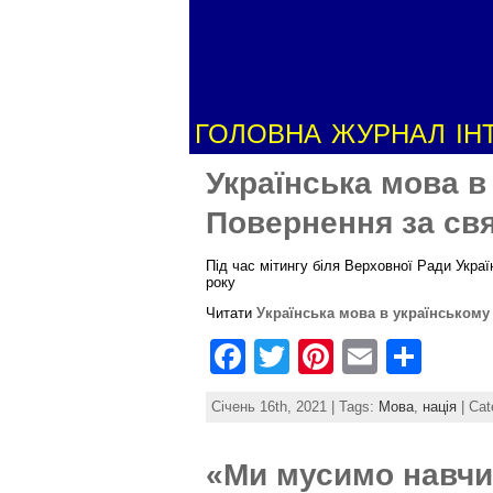
ГОЛОВНА
ЖУРНАЛ
ІН
Українська мова в
Повернення за свя
Під час мітингу біля Верховної Ради Украї
року
Читати
Українська мова в українському 
F
T
Pi
E
S
a
w
nt
m
h
Січень 16th, 2021 | Tags:
Мова
,
нація
| Cat
c
itt
er
ai
ar
e
er
e
l
e
«Ми мусимо навчи