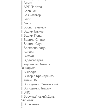
Армія
АРТ-Палітра
Барвінок
Без категорії
Блог
блюз
Борис Гуменюк
Вадим Ільков
Вадим Пепа
Василь Сліпак
Василь Стус
Верховна рада
Вибори
Витоки
Відеогалерея
відставка Олексія
Гончарука
Вікіпедія
Вікторія Крамаренко
вільні ЗМІ
Володимир Зеленський
Володимир Івасюк
ВПО
Всеукраїнський День
бібліотек
Всі новини