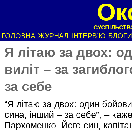
Ок
СУСПІЛЬСТВО
ГОЛОВНА
ЖУРНАЛ
ІНТЕРВ’Ю
БЛОГИ
Я літаю за двох: о
виліт – за загиблог
за себе
“Я літаю за двох: один бойови
сина, інший – за себе”, – каж
Пархоменко. Його син, капіта