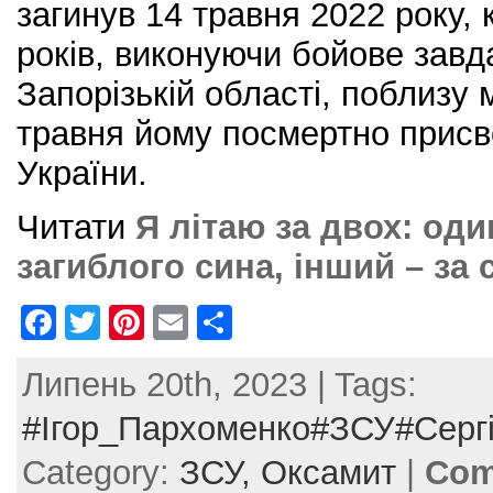
загинув 14 травня 2022 року,
років, виконуючи бойове завд
Запорізькій області, поблизу 
травня йому посмертно присв
України.
Читати
Я літаю за двох: оди
загиблого сина, інший – за 
F
T
Pi
E
S
a
w
nt
m
h
Липень 20th, 2023 | Tags:
c
itt
er
ai
ar
e
er
e
l
e
#Ігор_Пархоменко#ЗСУ#Серг
b
st
Category:
ЗСУ,
Оксамит
|
Com