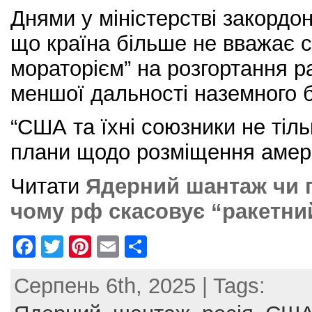
Днями у міністерстві закордо
що країна більше не вважає с
мораторієм” на розгортання р
меншої дальності наземного 
“США та їхні союзники не тіл
плани щодо розміщення амер
Читати
Ядерний шантаж чи п
чому рф скасовує “ракетни
F
T
Pi
E
S
a
w
nt
m
h
Серпень 6th, 2025 | Tags:
c
itt
er
ai
ar