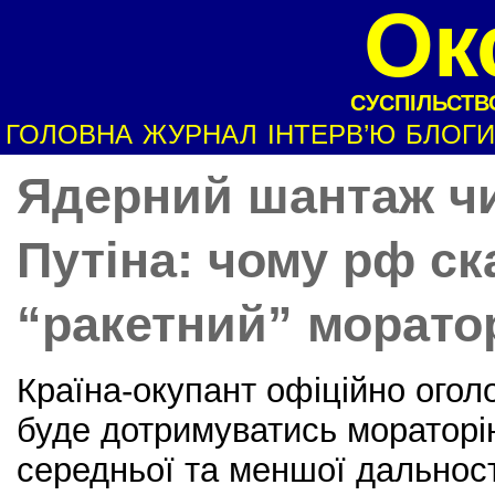
Ок
СУСПІЛЬСТВО
ГОЛОВНА
ЖУРНАЛ
ІНТЕРВ’Ю
БЛОГИ
Ядерний шантаж ч
Путіна: чому рф ск
“ракетний” морато
Країна-окупант офіційно огол
буде дотримуватись мораторі
середньої та меншої дальност