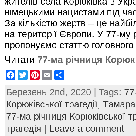
жителів села Корюківка в Укра
німецькими нацистами під час 
За кількістю жертв – це найб
на території Європи. У 77-му 
пропонуємо статтю головного
Читати
77-ма річниця Корюкі
F
T
Pi
E
S
a
w
nt
m
h
Березень 2nd, 2020 | Tags:
77
c
itt
er
ai
ar
e
er
e
l
e
Корюківської трагедії
,
Тамара
b
st
77-ма річниця Корюківської тр
o
трагедія
|
Leave a comment
o