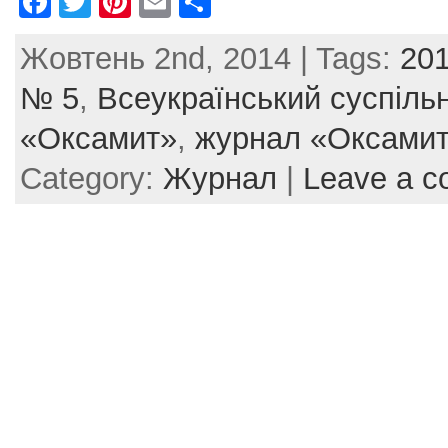
F
T
Pi
E
S
a
w
nt
m
h
Жовтень 2nd, 2014 | Tags:
201
c
itt
er
ai
ar
e
er
e
l
e
№ 5
,
Всеукраїнський суспіль
b
st
«Оксамит»
,
журнал «Оксамит
o
Category:
Журнал
|
Leave a 
o
k