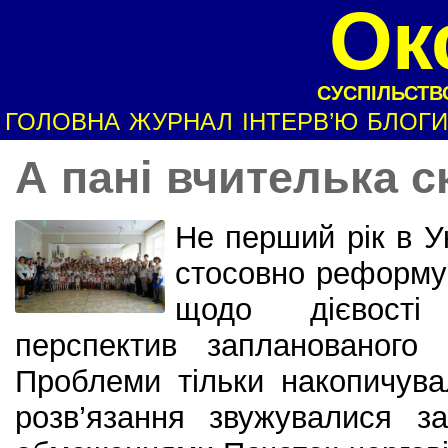
Ок
СУСПІЛЬСТВО
ГОЛОВНА
ЖУРНАЛ
ІНТЕРВ’Ю
БЛОГИ
А пані вчителька 
Не перший рік в Ук
стосовно реформув
щодо дієвості
перспектив запланованого 
Проблеми тільки накопичува
розв’язання звужувалися з