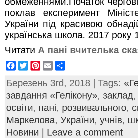
обмеженнями.Початок чергові
поклав експеримент Мініст
України під красивою обнад
українська школа. 2017 року 
Читати
А пані вчителька ск
F
T
Pi
E
S
a
w
nt
m
h
Березень 3rd, 2018 | Tags:
«Ге
c
itt
er
ai
ar
e
er
e
l
e
завдання «Гелікону»
,
заклад
b
st
освіти
,
пані
,
розвивального
,
с
o
Маркелова
,
України
,
учнів
,
ш
o
Новини
|
Leave a comment
k