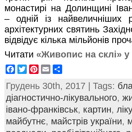
монастирі на Долинщині Іван
– одній із найвеличніших р
архітектурних святинь Західн
відвідує кілька мільйонів проч
Читати
«Живопис на склі» у 
F
T
Pi
E
S
a
w
nt
m
h
Грудень 30th, 2017 | Tags:
бла
c
itt
er
ai
ar
e
er
e
l
e
діагностично-лікувального
,
жи
b
st
івано-франківськ
,
картин
,
лік
o
майбутнє
,
майстрів україни
,
o