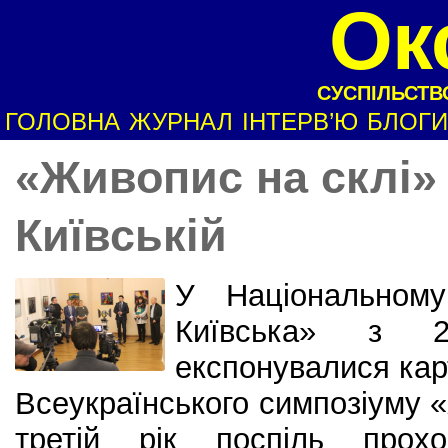
Ок
СУСПІЛЬСТВО
ГОЛОВНА
ЖУРНАЛ
ІНТЕРВ’Ю
БЛОГИ
«Живопис на склі» 
Київській
У Національному
Київська» з 
експонувалися кар
Всеукраїнського симпозіуму «
третій рік поспіль прох