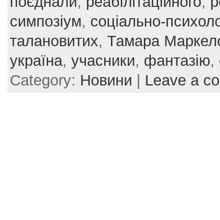
поєднали
,
реабілітаційного
,
р
k
симпозіум
,
соціально-психоло
талановитих
,
Тамара Маркел
україна
,
учасники
,
фантазію
,
Category:
Новини
|
Leave a c