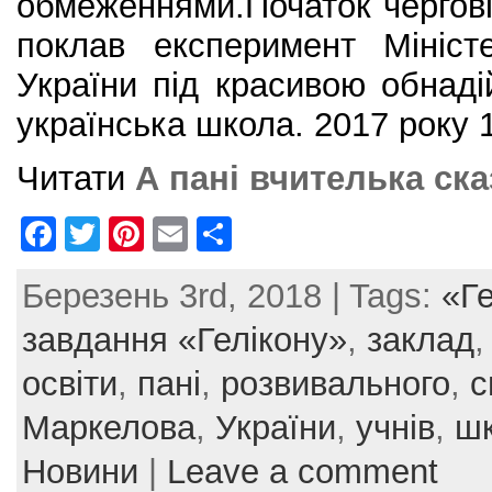
обмеженнями.Початок чергові
поклав експеримент Мініст
України під красивою обнад
українська школа. 2017 року 
Читати
А пані вчителька ск
F
T
Pi
E
S
a
w
nt
m
h
Березень 3rd, 2018 | Tags:
«Ге
c
itt
er
ai
ar
e
er
e
l
e
завдання «Гелікону»
,
заклад
b
st
освіти
,
пані
,
розвивального
,
с
o
Маркелова
,
України
,
учнів
,
ш
o
Новини
|
Leave a comment
k