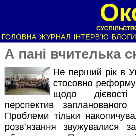
Ок
СУСПІЛЬСТВО
ГОЛОВНА
ЖУРНАЛ
ІНТЕРВ’Ю
БЛОГИ
А пані вчителька 
Не перший рік в Ук
стосовно реформув
щодо дієвості
перспектив запланованого 
Проблеми тільки накопичува
розв’язання звужувалися з