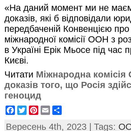
«На даний момент ми не маєм
доказів, які б відповідали юри
передбаченій Конвенцією про
міжнародної комісії ООН з р
в Україні Ерік Мьосе під час 
Києві.
Читати
Міжнародна комісія
доказів того, що Росія здій
геноцид
F
T
Pi
E
S
a
w
nt
m
h
Вересень 4th, 2023 | Tags:
О
c
itt
er
ai
ar