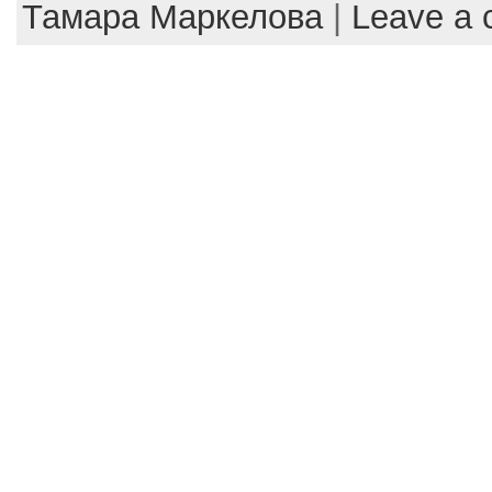
b
st
Тамара Маркелова
|
Leave a
o
o
k