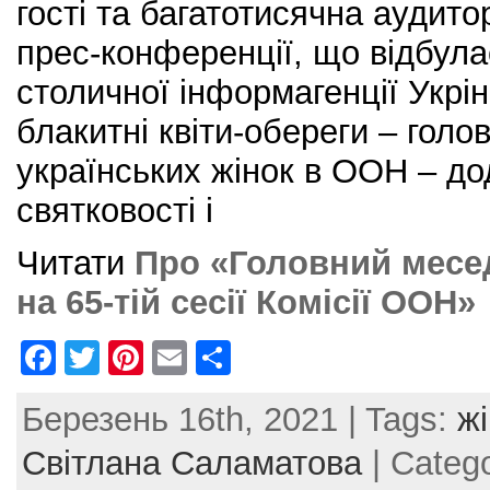
гості та багатотисячна аудито
прес-конференції, що відбула
столичної інформагенції Укрі
блакитні квіти-обереги – голо
українських жінок в ООН – до
святковості і
Читати
Про «Головний месед
на 65-тій сесії Комісії ООН»
F
T
Pi
E
S
a
w
nt
m
h
Березень 16th, 2021 | Tags:
жі
c
itt
er
ai
ar
e
er
e
l
e
Світлана Саламатова
| Categ