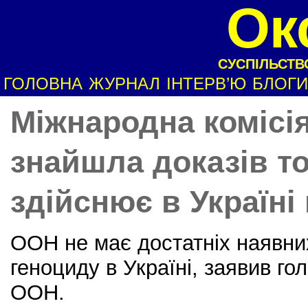
Ок
СУСПІЛЬСТВО
ГОЛОВНА
ЖУРНАЛ
ІНТЕРВ’Ю
БЛОГИ
Міжнародна комісі
знайшла доказів то
здійснює в Україні
ООН не має достатніх наявни
геноциду в Україні, заявив го
ООН.