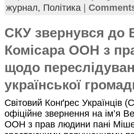
e
er
e
l
e
журнал,
Політика
|
Comments
b
st
o
СКУ звернувся до 
o
k
Комісара ООН з п
щодо переслідуван
української громади
Світовий Конґрес Українців (
офіційне звернення на ім’я В
ООН з прав людини пані Мішел