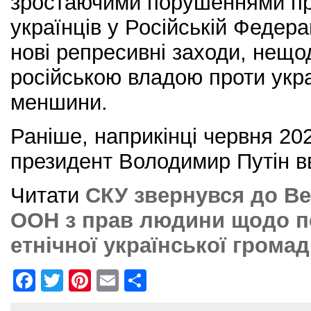
зростаючими порушеннями пр
українців у Російській Федерац
нові репресивні заходи, нещ
російською владою проти укра
меншини.
Раніше, наприкінці червня 202
президент Володимир Путін в
Читати
СКУ звернувся до В
ООН з прав людини щодо п
етнічної української громад
F
T
Pi
E
S
a
w
nt
m
h