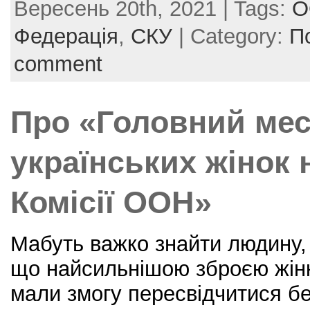
Вересень 20th, 2021 | Tags:
О
c
itt
er
ai
ar
e
er
e
l
e
Федерація
,
СКУ
| Category:
П
b
st
comment
o
o
Про «Головний ме
k
українських жінок н
Комісії ООН»
Мабуть важко знайти людину, 
що найсильнішою зброєю жінк
мали змогу пересвідчитися б