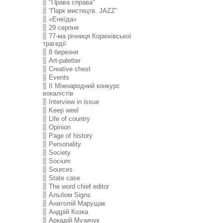
"Права справа"
“Парк мистецтв. JAZZ”
«Енеїда»
29 серпня
77-ма річниця Корюківської
трагедії
8 березня
Art-paletter
Creative chest
Events
II Міжнародний конкурс
вокалістів
Interview in issue
Keep weel
Life of country
Opinion
Page of history
Personality
Society
Socium
Sources
State case
The word chief editor
Альбом Signs
Анатолій Марущак
Андрій Козка
Аркадій Музичук