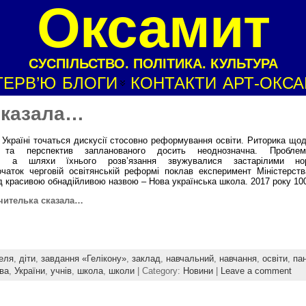
Оксамит
СУСПІЛЬСТВО. ПОЛІТИКА. КУЛЬТУРА
ТЕРВ’Ю
БЛОГИ
КОНТАКТИ
АРТ-ОКС
 сказала…
 Україні точаться дискусії стосовно реформування освіти. Риторика щод
о та перспектив запланованого досить неоднозначна. Проблем
ся, а шляхи їхнього розв’язання звужувалися застарілими н
чаток черговій освітянській реформі поклав експеримент Міністерства
ід красивою обнадійливою назвою – Нова українська школа. 2017 року 10
вчителька сказала…
еля
,
діти
,
завдання «Гелікону»
,
заклад
,
навчальний
,
навчання
,
освіти
,
пан
ва
,
України
,
учнів
,
школа
,
школи
| Category:
Новини
|
Leave a comment