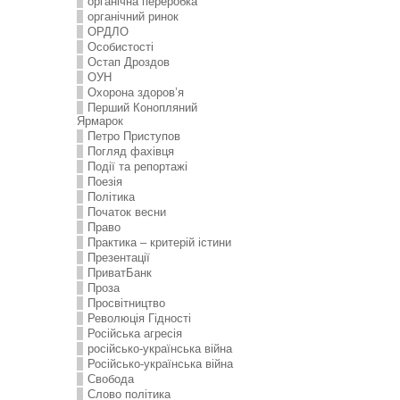
органічна переробка
органічний ринок
ОРДЛО
Особистості
Остап Дроздов
ОУН
Охорона здоров’я
Перший Конопляний
Ярмарок
Петро Приступов
Погляд фахівця
Події та репортажі
Поезія
Політика
Початок весни
Право
Практика – критерій істини
Презентації
ПриватБанк
Проза
Просвітництво
Революція Гідності
Російська агресія
російсько-українська війна
Російсько-українська війна
Свобода
Слово політика