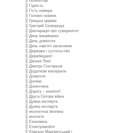
гелікоптер
Гідність
Гість номера
Головні новини
Грецька церква
Григорій Сковорода
Декларація про суверенітет
День вишиванки
День довкілля
День пам’яті захисників
Держава і суспільство
Держбюджет
Джонні Ленг
Дмитро Снєгирьов
Додаткові матеріали
Дозвілля
Донбас
Донеччина
Дорогу – коноплі!
Друга Свтова війна
Думка експерта
Думка експерта
екологічна безпека
екологія
Економіка
Електромобілі
Єпископ Маргветський і