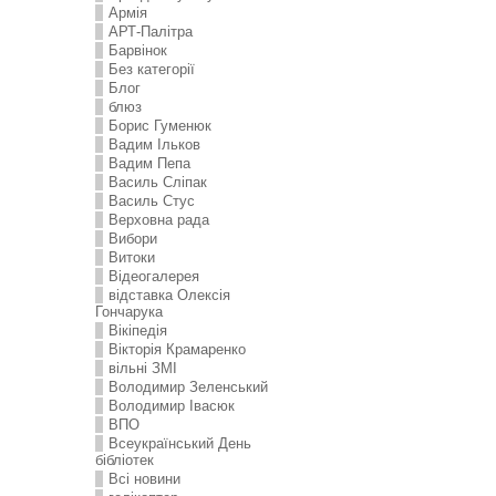
Армія
АРТ-Палітра
Барвінок
Без категорії
Блог
блюз
Борис Гуменюк
Вадим Ільков
Вадим Пепа
Василь Сліпак
Василь Стус
Верховна рада
Вибори
Витоки
Відеогалерея
відставка Олексія
Гончарука
Вікіпедія
Вікторія Крамаренко
вільні ЗМІ
Володимир Зеленський
Володимир Івасюк
ВПО
Всеукраїнський День
бібліотек
Всі новини