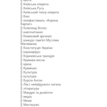
квоти
Київська оперета
Київська Русь
Київський театр оперети
Кіно
кінофестиваль «Корона
Карпат»
Клівленд Воткіс
книгочитання
Книжковий арсенал
конкурс пам'яті Мусліма
Магомаєва
Конституція України
коронавірус
Корюківська трагедія
Кривава весна
криза
Кримінал
Культура
культура
Курсін Антон
Лист небайдужого читача
література
Мандри та дозвілля
медіа
Меню
Мистецтво