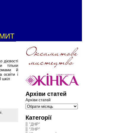
АМИТ
о дієвості
и тільки
ормами й
 освіти і
0 шкіл
Архіви статей
Архіви статей
і
,
Категорії
"ДНР"
"ЛНР"