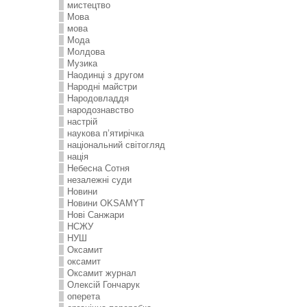
мистецтво
Мова
мова
Мода
Молдова
Музика
Наодинці з другом
Народні майстри
Народовладдя
народознавство
настрій
наукова п’ятирічка
національний світогляд
нація
Небесна Сотня
незалежні суди
Новини
Новини OKSAMYT
Нові Санжари
НСЖУ
НУШ
Оксамит
оксамит
Оксамит журнал
Олексій Гончарук
оперета