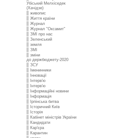
Убіський Мелхіседек
(Хачідзе)
живопис
Життя країни
Журнал
Журнал "Оксамит"
ЗMI про нас
Зеленський
земля
ЗМІ
зміни
до держбюджету-2020
ЗСУ
Іменинники
Інновації
Інтерв'ю
Інтерв'ю
Інформаційні новини
Інформація
Ірпінська битва
Історичний Київ
Історія
Кабінет міністрів України
Кандидати
Кар'єра
Карантин