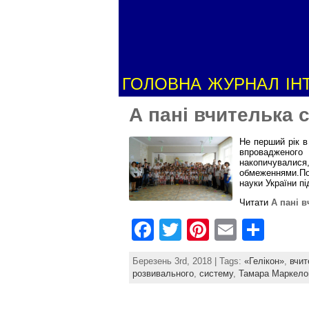
ГОЛОВНА
ЖУРНАЛ
ІН
А пані вчителька
Не перший рік в
впровадженог
накопичували
обмеженнями.По
науки України п
Читати
А пані 
F
T
Pi
E
S
a
w
nt
m
h
Березень 3rd, 2018 | Tags:
«Гелікон»
,
вчит
c
itt
er
ai
ar
розвивального
,
систему
,
Тамара Маркело
e
er
e
l
e