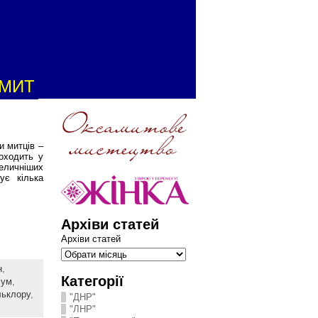
АМИТ
и митців –
роходить у
еличніших
ує кілька
Архіви статей
Архіви статей
н
,
Категорії
іум
,
ьклору
,
"ДНР"
"ЛНР"