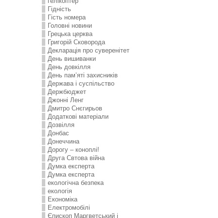
гелікоптер
Гідність
Гість номера
Головні новини
Грецька церква
Григорій Сковорода
Декларація про суверенітет
День вишиванки
День довкілля
День пам’яті захисників
Держава і суспільство
Держбюджет
Джонні Ленг
Дмитро Снєгирьов
Додаткові матеріали
Дозвілля
Донбас
Донеччина
Дорогу – коноплі!
Друга Свтова війна
Думка експерта
Думка експерта
екологічна безпека
екологія
Економіка
Електромобілі
Єпископ Маргветський і