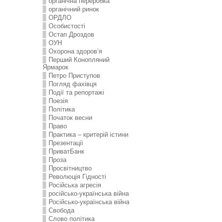
органічна переробка
органічний ринок
ОРДЛО
Особистості
Остап Дроздов
ОУН
Охорона здоров’я
Перший Конопляний
Ярмарок
Петро Приступов
Погляд фахівця
Події та репортажі
Поезія
Політика
Початок весни
Право
Практика – критерій істини
Презентації
ПриватБанк
Проза
Просвітництво
Революція Гідності
Російська агресія
російсько-українська війна
Російсько-українська війна
Свобода
Слово політика