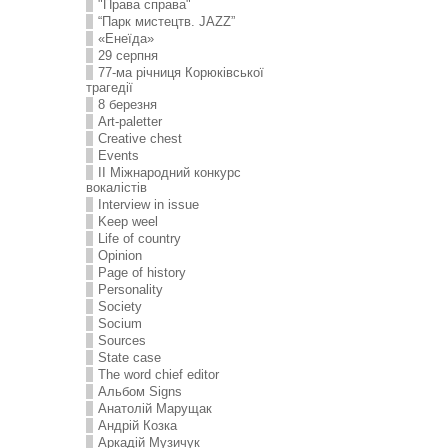
"Права справа"
“Парк мистецтв. JAZZ”
«Енеїда»
29 серпня
77-ма річниця Корюківської
трагедії
8 березня
Art-paletter
Creative chest
Events
II Міжнародний конкурс
вокалістів
Interview in issue
Keep weel
Life of country
Opinion
Page of history
Personality
Society
Socium
Sources
State case
The word chief editor
Альбом Signs
Анатолій Марущак
Андрій Козка
Аркадій Музичук