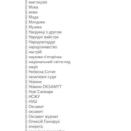
мистецтво
Мова
мова
Мода
Молдова
Музика
Наодинці з другом
Народні майстри
Народовладдя
народознавство
настрій
наукова п’ятирічка
національний світогляд
нація
Небесна Сотня
незалежні суди
Новини
Новини OKSAMYT
Нові Санжари
НСЖУ
НУШ
Оксамит
оксамит
Оксамит журнал
Олексій Гончарук
оперета