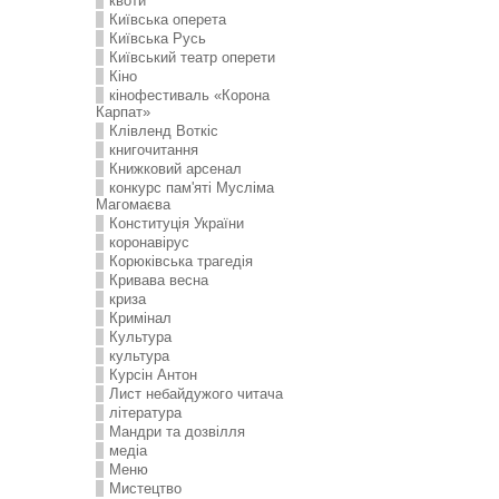
квоти
Київська оперета
Київська Русь
Київський театр оперети
Кіно
кінофестиваль «Корона
Карпат»
Клівленд Воткіс
книгочитання
Книжковий арсенал
конкурс пам'яті Мусліма
Магомаєва
Конституція України
коронавірус
Корюківська трагедія
Кривава весна
криза
Кримінал
Культура
культура
Курсін Антон
Лист небайдужого читача
література
Мандри та дозвілля
медіа
Меню
Мистецтво