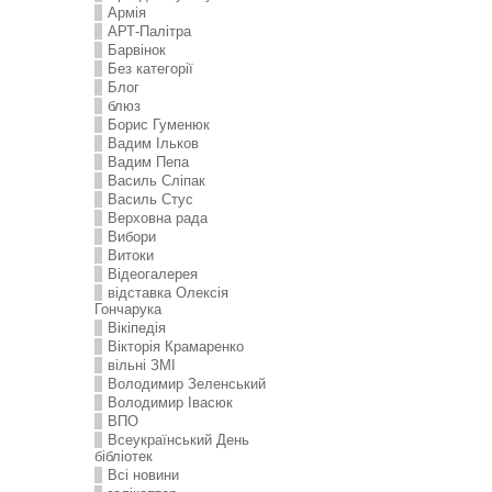
Армія
АРТ-Палітра
Барвінок
Без категорії
Блог
блюз
Борис Гуменюк
Вадим Ільков
Вадим Пепа
Василь Сліпак
Василь Стус
Верховна рада
Вибори
Витоки
Відеогалерея
відставка Олексія
Гончарука
Вікіпедія
Вікторія Крамаренко
вільні ЗМІ
Володимир Зеленський
Володимир Івасюк
ВПО
Всеукраїнський День
бібліотек
Всі новини