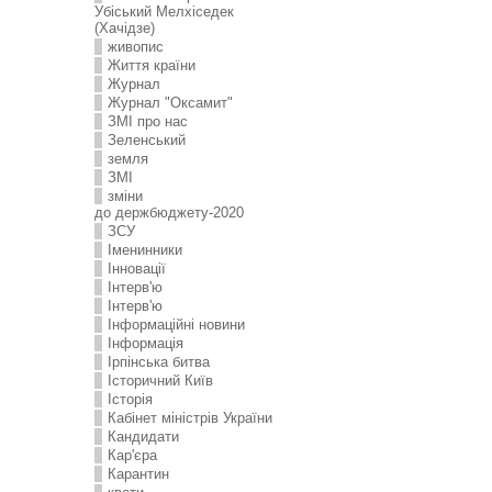
Убіський Мелхіседек
(Хачідзе)
живопис
Життя країни
Журнал
Журнал "Оксамит"
ЗMI про нас
Зеленський
земля
ЗМІ
зміни
до держбюджету-2020
ЗСУ
Іменинники
Інновації
Інтерв'ю
Інтерв'ю
Інформаційні новини
Інформація
Ірпінська битва
Історичний Київ
Історія
Кабінет міністрів України
Кандидати
Кар'єра
Карантин