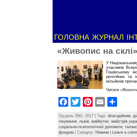
ГОЛОВНА
ЖУРНАЛ
ІН
«Живопис на склі»
У Національному
учасників Всеук
Гошівському мо
релігійних та 
мільйонів проча
Читати
«Живопис
F
T
Pi
E
S
a
w
nt
m
h
Грудень 30th, 2017 | Tags:
благодійним
,
ді
c
itt
er
ai
ar
лікування
,
львів
,
майбутнє
,
майстрів укра
соціально-психологічної допомоги
,
талан
e
er
e
l
e
фондом
| Category:
Новини
|
Leave a com