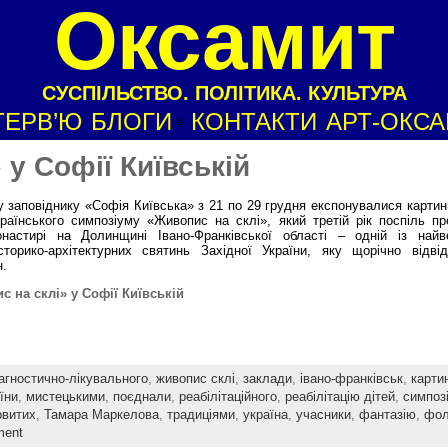
Оксамит
СУСПІЛЬСТВО. ПОЛІТИКА. КУЛЬТУРА
ТЕРВ’Ю
БЛОГИ
КОНТАКТИ
АРТ-ОКС
 у Софії Київській
 заповіднику «Софія Київська» з 21 по 29 грудня експонувалися картин
раїнського симпозіуму «Живопис на склі», який третій рік поспіль п
настирі на Долинщині Івано-Франківської області – одній із найв
історико-архітектурних святинь Західної України, яку щорічно відвід
н.
 на склі» у Софії Київській
агностично-лікувального
,
живопис склі
,
заклади
,
івано-франківськ
,
карти
їни
,
мистецькими
,
поєднали
,
реабілітаційного
,
реабілітацію дітей
,
симпоз
овитих
,
Тамара Маркелова
,
традиціями
,
україна
,
учасники
,
фантазію
,
фол
ment