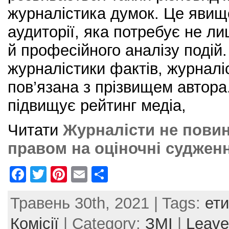
журналістика думок. Це явищ
аудиторії, яка потребує не ли
й професійного аналізу подій.
журналістики фактів, журналі
пов’язана з прізвищем автора
підвищує рейтинг медіа,
Читати
Журналісти не пови
правом на оціночні суджен
F
T
Pi
E
S
a
w
nt
m
h
Травень 30th, 2021 | Tags:
ет
c
itt
er
ai
ar
e
er
e
l
e
Комісії
| Category:
ЗМІ
|
Leave