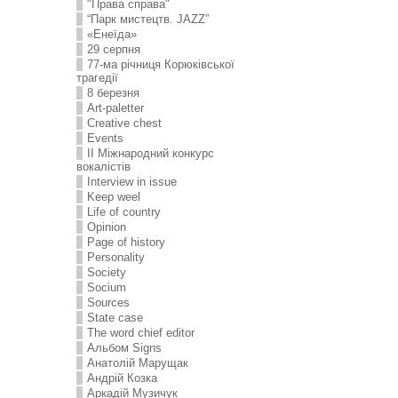
"Права справа"
“Парк мистецтв. JAZZ”
«Енеїда»
29 серпня
77-ма річниця Корюківської
трагедії
8 березня
Art-paletter
Creative chest
Events
II Міжнародний конкурс
вокалістів
Interview in issue
Keep weel
Life of country
Opinion
Page of history
Personality
Society
Socium
Sources
State case
The word chief editor
Альбом Signs
Анатолій Марущак
Андрій Козка
Аркадій Музичук