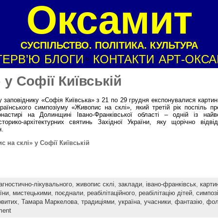
Оксамит
СУСПІЛЬСТВО. ПОЛІТИКА. КУЛЬТУРА
ТЕРВ’Ю
БЛОГИ
КОНТАКТИ
АРТ-ОКС
 у Софії Київській
 заповіднику «Софія Київська» з 21 по 29 грудня експонувалися картин
раїнського симпозіуму «Живопис на склі», який третій рік поспіль п
настирі на Долинщині Івано-Франківської області – одній із найв
історико-архітектурних святинь Західної України, яку щорічно відвід
н.
 на склі» у Софії Київській
агностично-лікувального
,
живопис склі
,
заклади
,
івано-франківськ
,
карти
їни
,
мистецькими
,
поєднали
,
реабілітаційного
,
реабілітацію дітей
,
симпоз
овитих
,
Тамара Маркелова
,
традиціями
,
україна
,
учасники
,
фантазію
,
фол
ment