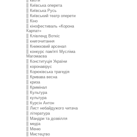
квоти
Київська оперета
Київська Русь
Київський театр оперети
Кіно
кінофестиваль «Корона
Карпат»
Клівленд Воткіс
книгочитання
Книжковий арсенал
конкурс пам'яті Мусліма
Магомаєва
Конституція України
коронавірус
Корюківська трагедія
Кривава весна
криза
Кримінал
Культура
культура
Курсін Антон
Лист небайдужого читача
література
Мандри та дозвілля
медіа
Меню
Мистецтво