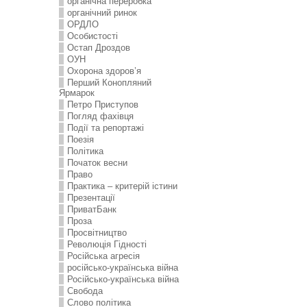
органічна переробка
органічний ринок
ОРДЛО
Особистості
Остап Дроздов
ОУН
Охорона здоров’я
Перший Конопляний
Ярмарок
Петро Приступов
Погляд фахівця
Події та репортажі
Поезія
Політика
Початок весни
Право
Практика – критерій істини
Презентації
ПриватБанк
Проза
Просвітництво
Революція Гідності
Російська агресія
російсько-українська війна
Російсько-українська війна
Свобода
Слово політика