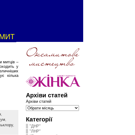
АМИТ
и митців –
роходить у
еличніших
ує кілька
Архіви статей
Архіви статей
н
,
Категорії
іум
,
ьклору
,
"ДНР"
"ЛНР"