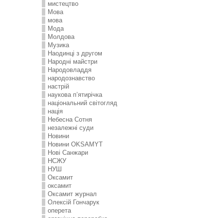
мистецтво
Мова
мова
Мода
Молдова
Музика
Наодинці з другом
Народні майстри
Народовладдя
народознавство
настрій
наукова п’ятирічка
національний світогляд
нація
Небесна Сотня
незалежні суди
Новини
Новини OKSAMYT
Нові Санжари
НСЖУ
НУШ
Оксамит
оксамит
Оксамит журнал
Олексій Гончарук
оперета