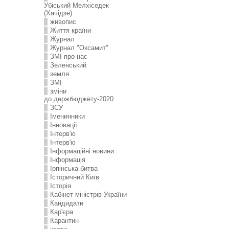
Убіський Мелхіседек
(Хачідзе)
живопис
Життя країни
Журнал
Журнал "Оксамит"
ЗMI про нас
Зеленський
земля
ЗМІ
зміни
до держбюджету-2020
ЗСУ
Іменинники
Інновації
Інтерв'ю
Інтерв'ю
Інформаційні новини
Інформація
Ірпінська битва
Історичний Київ
Історія
Кабінет міністрів України
Кандидати
Кар'єра
Карантин