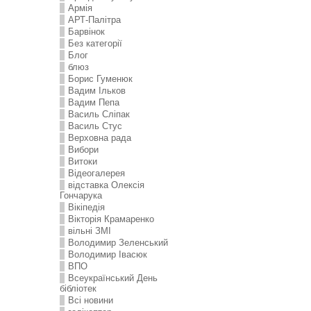
Армія
АРТ-Палітра
Барвінок
Без категорії
Блог
блюз
Борис Гуменюк
Вадим Ільков
Вадим Пепа
Василь Сліпак
Василь Стус
Верховна рада
Вибори
Витоки
Відеогалерея
відставка Олексія
Гончарука
Вікіпедія
Вікторія Крамаренко
вільні ЗМІ
Володимир Зеленський
Володимир Івасюк
ВПО
Всеукраїнський День
бібліотек
Всі новини