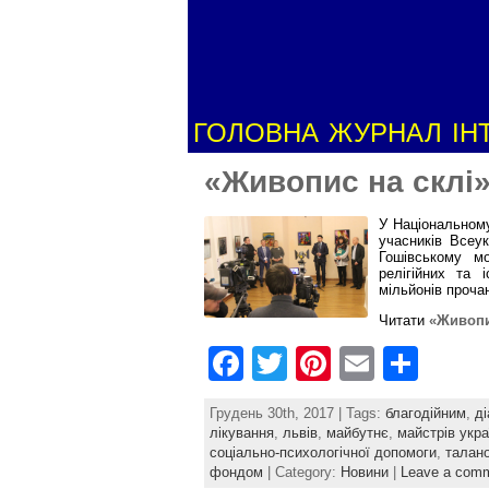
ГОЛОВНА
ЖУРНАЛ
ІН
«Живопис на склі»
У Національному
учасників Всеук
Гошівському мо
релігійних та 
мільйонів проча
Читати
«Живопис
F
T
Pi
E
S
a
w
nt
m
h
Грудень 30th, 2017 | Tags:
благодійним
,
ді
c
itt
er
ai
ar
лікування
,
львів
,
майбутнє
,
майстрів укра
соціально-психологічної допомоги
,
талан
e
er
e
l
e
фондом
| Category:
Новини
|
Leave a com