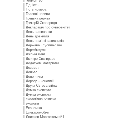
гелікоптер
Гідність
Гість номера
Головні новини
Грецька церква
Григорій Сковорода
Декларація про суверенітет
День вишиванки
День довкілля
День пам’яті захисників
Держава і суспільство
Держбюджет
Джонні Ленг
Дмитро Снєгирьов
Додаткові матеріали
Дозвілля
Донбас
Донеччина
Дорогу – коноплі!
Друга Свтова війна
Думка експерта
Думка експерта
екологічна безпека
екологія
Економіка
Електромобілі
Єпископ Маргветський і