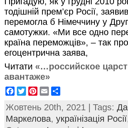
Пригадую, як у грудні 2010 р
тодішній прем’єр Росії, заяви
перемогла б Німеччину у Другій
самотужки. «Ми все одно пер
країна переможців», – так пр
егоцентрична заява,
Читати
«…российское царст
авантаже»
F
T
Pi
E
S
a
w
nt
m
h
Жовтень 20th, 2021 | Tags:
Да
c
itt
er
ai
ar
e
er
e
l
e
Маркелова
,
українізація Росії
b
st