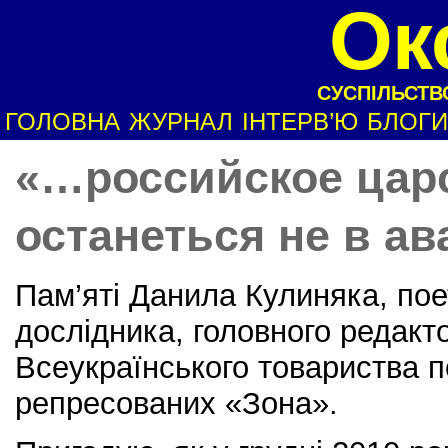
Ок
СУСПІЛЬСТВО
ГОЛОВНА
ЖУРНАЛ
ІНТЕРВ’Ю
БЛОГИ
«…российское цар
останеться не в ав
Пам’яті Данила Кулиняка, пое
дослідника, головного редакт
Всеукраїнського товариства по
репресованих «Зона».