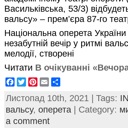
Васильківська, 53/3) відбудет
вальсу» – прем’єра 87-го теат
Національна оперета України
незабутній вечір у ритмі валь
мелодії, створені
Читати
В очікуванні «Вечор
F
T
Pi
E
S
a
w
nt
m
h
Листопад 10th, 2021 | Tags:
I
c
itt
er
ai
ar
e
er
e
l
e
вальсу
,
оперета
| Category:
м
b
st
a comment
o