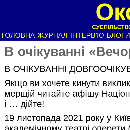
Ок
СУСПІЛЬСТВО
ГОЛОВНА
ЖУРНАЛ
ІНТЕРВ’Ю
БЛОГИ
В очікуванні «Веч
В ОЧІКУВАННІ ДОВГООЧІКУ
Якщо ви хочете кинути виклик 
мерщій читайте афішу Націон
і … дійте!
19 листопада 2021 року у Ки
академічному театрі оперети 