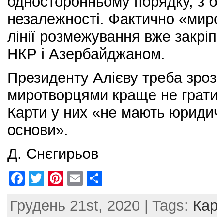
односторонньому порядку, з 
незалежності. Фактично «миро
лінії розмежування вже закрі
НКР і Азербайджаном.
Президенту Алієву треба зроз
миротворцями краще не грати 
Карти у них «не мають юридич
основи».
Д. Снєгирьов
F
T
Pi
E
S
a
w
nt
m
h
Грудень 21st, 2020 | Tags:
Ка
c
itt
er
ai
ar