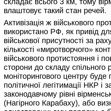
складає всього 3 км, тому ві
влаштовує такий стан речей.
Активізація ж військового пр
використано РФ, як привід дл
військової присутності за ра
кількості «миротворчого» конт
військового протистояння і п
сторони до складу спільного 
моніторингового центру буде 
політичної легітимації НКР і з
законодавчому рівні вірменсь
(Нагірного Карабаху), або виз