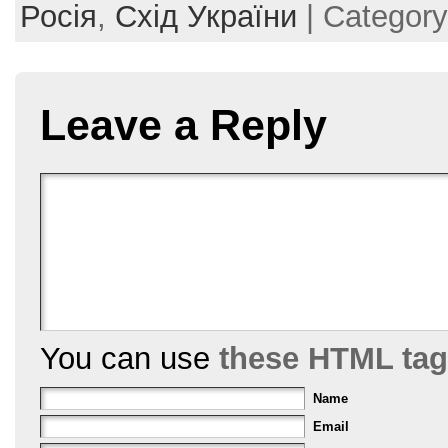
e
er
e
l
e
Росія
,
Схід України
| Categor
b
st
o
o
Leave a Reply
k
You can use
these HTML ta
Name
Email