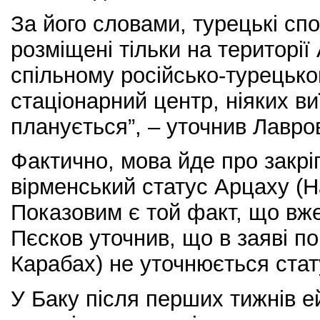
За його словами, турецькі спо
розміщені тільки на території
спільному російсько-турецько
стаціонарний центр, ніяких ви
планується”, – уточнив Лавро
Фактично, мова йде про закр
вірменський статус Арцаху (Н
Показовим є той факт, що вж
Пєсков уточнив, що в заяві п
Карабах) не уточнюється стату
У Баку після перших тижнів е