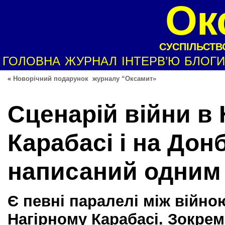
Ок
СУСПІЛЬСТВО
ГОЛОВНА
ЖУРНАЛ
ІНТЕРВ’Ю
БЛОГИ
«
Новорічний подарунок журналу “Оксамит»
Сценарій війни в
Карабасі і на Дон
написаний одним
Є певні паралелі між війною
Нагірному Карабасі. Зокре