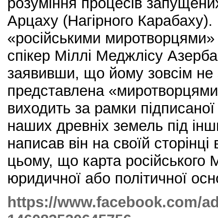
розуміння процесів запущених
Арцаху (Нагірного Карабаху)
«російськими миротворцями» 
спікер Міллі Меджлісу Азерб
заявивши, що йому зовсім не
представлена ​​«миротворцями
виходить за рамки підписаної
наших древніх земель під інш
написав він на своїй сторінц
цьому, що карта російського 
юридичної або політичної осн
https://www.facebook.com/adi