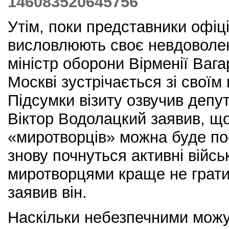
146083520645756
Утім, поки представники офіц
висловлюють своє невдоволен
міністр оборони Вірменії Ваг
Москві зустрічається зі своїм
Підсумки візиту озвучив деп
Віктор Водолацкий заявив, щ
«миротворців» можна буде пос
знову почнуться активні військ
миротворцями краще не грати 
заявив він.
Наскільки небезпечними можут