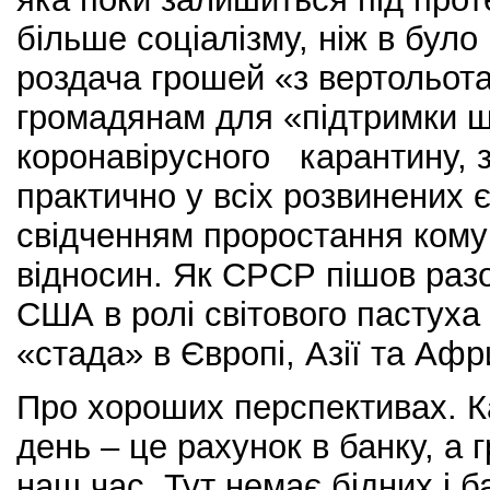
більше соціалізму, ніж в було
роздача грошей «з вертольота»
громадянам для «підтримки ш
коронавірусного карантину, 
практично у всіх розвинених 
свідченням проростання кому
відносин. Як СРСР пішов разом
США в ролі світового пастуха
«стада» в Європі, Азії та Аф
Про хороших перспективах. 
день – це рахунок в банку, а 
наш час. Тут немає бідних і б