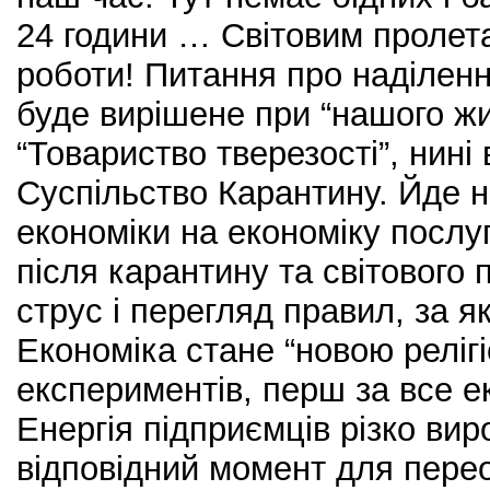
24 години … Світовим пролет
роботи! Питання про наділен
буде вирішене при “нашого ж
“Товариство тверезості”, нині в
Суспільство Карантину. Йде 
економіки на економіку послу
після карантину та світового 
струс і перегляд правил, за я
Економіка стане “новою релігі
експериментів, перш за все 
Енергія підприємців різко вир
відповідний момент для пере