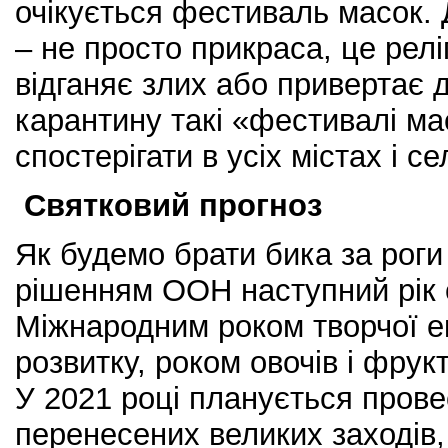
очікується фестиваль масок.
– не просто прикраса, це релі
відганяє злих або привертає 
карантину такі «фестивалі м
спостерігати в усіх містах і с
Святковий прогноз
Як будемо брати бика за роги
рішенням ООН наступний рік
Міжнародним роком творчої е
розвитку, роком овочів і фрукт
У 2021 році планується прове
перенесених великих заходів