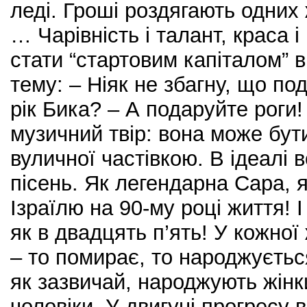
леді. Гроші роздягають одних 
… Чарівність і талант, краса 
стати “стартовим капіталом” в
тему: – Ніяк не збагну, що по
рік Бика? – А подаруйте роги! 
музичний твір: вона може бут
вуличної частівкою. В ідеалі в
пісень. Як легендарна Сара, 
Ізраїлю на 90-му році життя! І
як в двадцять п’ять! У кожної
– то помирає, то народжуєть
як зазвичай, народжують жінк
чоловіки. У двигуні прогресу 