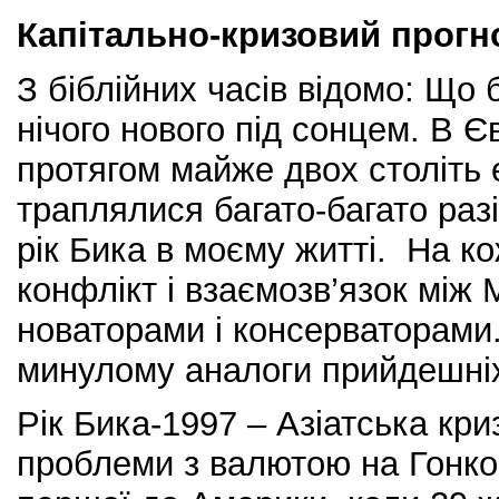
Капітально-кризовий прогн
З біблійних часів відомо: Що б
нічого нового під сонцем. В Є
протягом майже двох століть 
траплялися багато-багато разі
рік Бика в моєму житті. На ко
конфлікт і взаємозв’язок між
новаторами і консерваторами
минулому аналоги прийдешніх
Рік Бика-1997 – Азіатська кри
проблеми з валютою на Гонкон