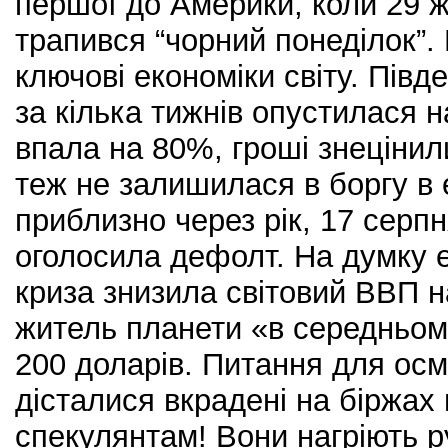
першої до Америки, коли 29 
трапився “чорний понеділок”. 
ключові економіки світу. Півд
за кілька тижнів опустилася на
впала на 80%, гроші знецінил
теж не залишилася в боргу в е
приблизно через рік, 17 серпн
оголосила дефолт. На думку е
криза знизила світовий ВВП н
житель планети «в середньом
200 доларів. Питання для ос
дісталися вкрадені на біржах 
спекулянтам! Вони нагріють ру