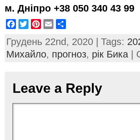
м. Дніпро +38 050 340 43 99
F
T
Pi
E
S
a
w
nt
m
h
Грудень 22nd, 2020 | Tags:
20
c
itt
er
ai
ar
e
er
e
l
e
Михайло
,
прогноз
,
рік Бика
| 
b
st
o
o
Leave a Reply
k