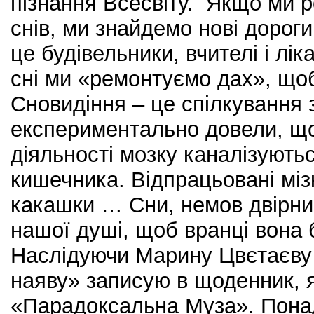
пізнання Всесвіту. Якщо ми 
снів, ми знайдемо нові дорог
це будівельники, вчителі і лік
сні ми «ремонтуємо дах», що
Сновидіння – це спілкування 
експериментально довели, що 
діяльності мозку каналізують
кишечника. Відпрацьовані мі
какашки … Сни, немов двірник
нашої душі, щоб вранці вона 
Наслідуючи Марину Цвєтаєву д
наяву» записую в щоденник, 
«Парадоксальна Муза». Понад