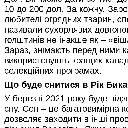
10 до 200 дол. За кожну. Зароз
любителі огрядних тварин, с
називали сухорлявих довгоно
голштинів не інакше як – «ві
Зараз, знімають перед ними 
використовують кращих канадс
селекційних програмах.
Що буде снитися в Рік Бик
У березні 2021 року буде відз
сну. Сон – це багатовимірна к
дозволяє заходити в інші пр