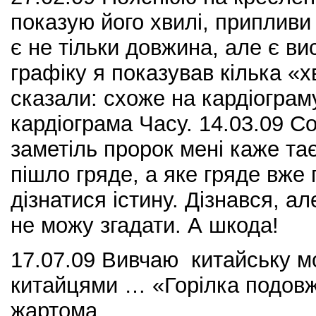
показую його хвилі, припливи 
є не тільки довжина, але є ви
графіку я показував кілька «х
сказали: схоже на кардіограму
кардіограма Часу. 14.03.09 С
заметіль пророк мені каже та
пішло гряде, а яке гряде вже 
дізнатися істину. Дізнався, а
не можу згадати. А шкода!
17.07.09 Вивчаю китайську мов
китайцями … «Горілка подовж
жартома,