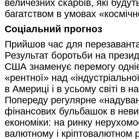
величезних скарбів, які буду
багатством в умовах «космічн
Соціальний прогноз
Прийшов час для перезаванта
Результат боротьби на прези
США знаменує перемогу одніє
«рентної» над «індустріально
в Америці і в усьому світі в н
Попереду регулярне «надуван
фінансових бульбашок в неви
економіки: на ринку нерухомо
валютному і кріптовалютном