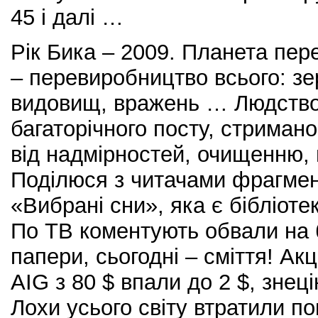
45 і далі …
Рік Бика – 2009. Планета пер
– перевиробництво всього: зер
видовищ, вражень … Людство
багаторічного посту, стримано
від надмірностей, очищенню, в
Поділюся з читачами фрагмент
«Вибрані сни», яка є бібліоте
По ТВ коментують обвали на б
папери, сьогодні – сміття! Акц
AIG з 80 $ впали до 2 $, знеці
Лохи усього світу втратили п