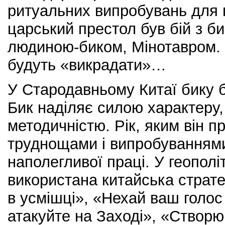
ритуальних випробувань для 
царський престол був бій з би
людиною-биком, Мінотавром. 
будуть «викрадати»…
У Стародавньому Китаї бику бу
Бик наділяє силою характеру,
методичністю. Рік, яким він п
труднощами і випробуваннями
наполегливої ​​праці. У геополі
використана китайська страте
в усмішці», «Нехай ваш голос
атакуйте на Заході», «Створю