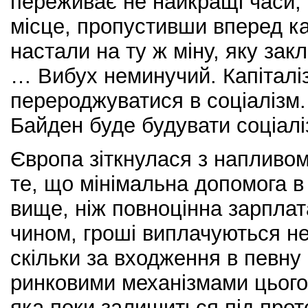
переживає не найкращі часи, 
місце, пропустивши вперед к
настали на ту ж міну, яку зак
… Вибух неминучий. Капіталі
перероджуватися в соціалізм
Байден буде будувати соціал
Європа зіткнулася з напливом
те, що мінімальна допомога в
вище, ніж повноцінна зарплат
чином, гроші виплачуються не
скільки за входження в певну
ринковими механізмами цього 
яка поки залишиться під про