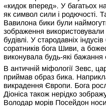
«кидок вперед». У багатьох н
як символ сили і родючості. Т
Вавилона бики були наймогутн
зображення використовували 
будівлі. У стародавніх індусі
соратників бога Шиви, а боже
виконувала будь-які бажання 
В античній міфології Зевс, ца
приймав образ бика. Наприкла
викрадення Європи. Бога росл
Діоніса також нерідко зображу
Володар морів Посейдон носи