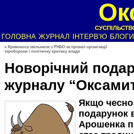
Ок
СУСПІЛЬСТВО
ГОЛОВНА
ЖУРНАЛ
ІНТЕРВ’Ю
БЛОГИ
«
Кривоноса звільнили з РНБО за провал організації
тероборони і політичну критику влади
Новорічний пода
журналу “Оксами
Якщо чесно,
подарунок 
Арошенка пі