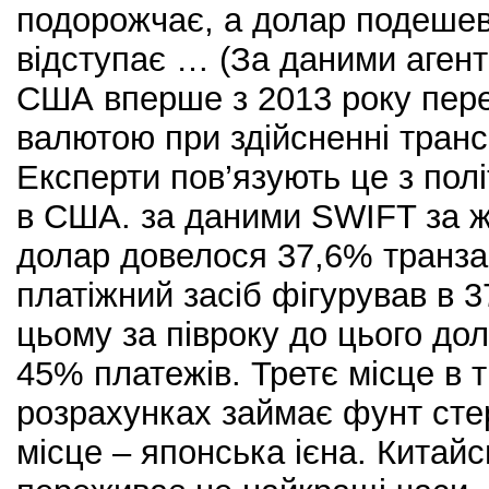
подорожчає, а долар подеш
відступає … (За даними агент
США вперше з 2013 року пере
валютою при здійсненні транс
Експерти пов’язують це з пол
в США. за даними SWIFT за ж
долар довелося 37,6% транзак
платіжний засіб фігурував в 3
цьому за півроку до цього до
45% платежів. Третє місце в 
розрахунках займає фунт стер
місце – японська ієна. Китай