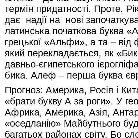
термін придатності. Проте, Рік
дає надії на нові започаткува
латинська початкова буква «
грецької «Альфи», а та – від 
який перекладається, як «Бик»
давньо-єгипетського ієрогліф
бика. Алеф – перша буква єв
Прогноз: Америка, Росія і Кит
«брати букву А за роги». У гео
Африка, Америка, Азія, Анта
«оседланію» Майбутнього буд
багатьох районах світу. Бо с