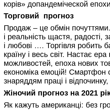
корів» допандеміческой епох
Торговий прогноз
Продаж – це обмін почуттями
і реальність щастя, радості, з
і любові …. Торгівля робить б
країну і весь світ. Настає ера
можливостей, епоха нових тов
економіка емоцій! Смартфон 
знаряддям праці і відпочинку, 
Жіночий прогноз на 2021 рі
Як кажуть американці: без г