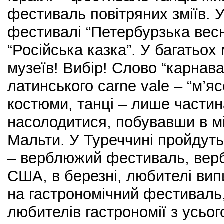
фестиваль повітряних зміїв. 
фестивалі “Петербурзька весн
“Російська казка”. У багатьох
музеїв! Вибір! Слово “карнава
латинського carne vale – “м’я
костюми, танці – лише частин
насолодитися, побувавши в мі
Мальти. У Туреччині пройдуть 
– верблюжий фестиваль, верб
США, в березні, любителі вип
на гастрономічний фестиваль,
любителів гастрономії з усьог