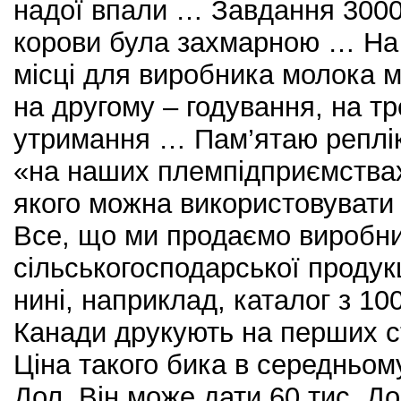
надої впали … Завдання 3000 л
корови була захмарною … На
місці для виробника молока м
на другому – годування, на тр
утримання … Пам’ятаю репліки
«на наших племпідприємствах
якого можна використовувати 
Все, що ми продаємо виробн
сільськогосподарської продукці
нині, наприклад, каталог з 10
Канади друкують на перших ст
Ціна такого бика в середньом
Дол. Він може дати 60 тис. До