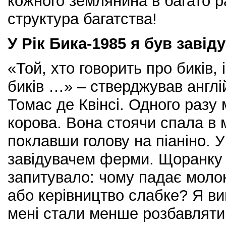
кожного землянина в багато р
структура багатства!
У Рік Бика-1985 я був заві
«Той, хто говорить про биків, 
биків …» – стверджував англ
Томас де Квінсі. Одного разу 
корова. Вона стоячи спала в м
поклавши голову на піаніно. У
завідувачем ферми. Щоранку
запитувало: чому падає молок
або керівництво слабке? Я в
мені стали менше розбавляти