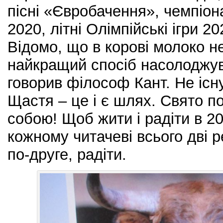
пісні «Євробачення», чемпіо
2020, літні Олімпійські ігри 2
Відомо, що в корові молоко н
найкращий спосіб насолоджув
говорив філософ Кант. Не існ
Щастя – це і є шлях. Свято п
собою! Щоб жити і радіти в 2
кожному читачеві всього дві р
по-друге, радіти.