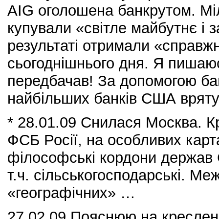
AIG оголошена банкрутом. Міл
купували «світле майбутнє і з
результаті отримали «справж
сьогоднішнього дня. Я пишаю
передбачав! За допомогою бан
найбільших банків США врятув
* 28.01.09 Снилася Москва. К
ФСБ Росії, на особливих кар
філософські кордони держав 
т.ч. сільськогосподарські. Меж
«географічних» …
27.02.09 Пояснюю на креслен