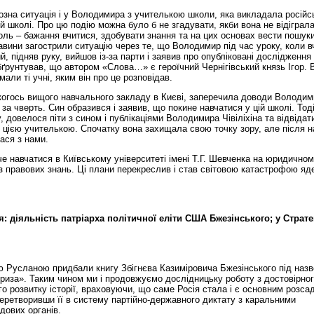
озна ситуація і у Володимира з учителькою школи, яка викладала російс
й школі. Про цю подію можна було б не згадувати, якби вона не відіграла
ль – бажання вчитися, здобувати знання та на цих основах вести пошуки
вини загострили ситуацію через те, що Володимир під час уроку, коли в
 підняв руку, вийшов із-за парти і заявив про опубліковані дослідження
бґрунтував, що автором «Слова…» є героїчний Чернігівський князь Ігор. 
али ті учні, яким він про це розповідав.
когось вищого навчального закладу в Києві, заперечила доводи Володим
 за чверть. Син образився і заявив, що покине навчатися у цій школі. Тод
у, довелося піти з сином і публікаціями Володимира Чівіліхіна та відвіда
, з цією учителькою. Спочатку вона захищала свою точку зору, але після 
ася з нами.
е навчатися в Київському університеті імені Т.Г. Шевченка на юридично
 з правових знань. Ці плани перекреслив і став світовою катастрофою яд
діяльність патріарха політичної еліти США Бжезінського; у Стратег
 Русланою придбали книгу Збігнєва Казиміровича Бжезінського під наз
криза». Таким чином ми і продовжуємо дослідницьку роботу з достовірно
о розвитку історії, враховуючи, що саме Росія стала і є основним розса
 перетворивши її в систему партійно-державного диктату з каральними
дових органів.