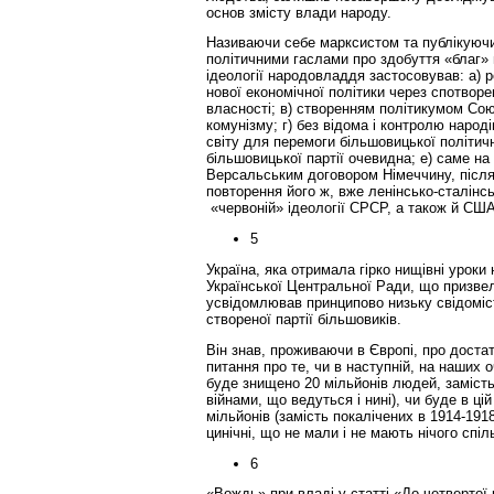
основ змісту влади народу.
Називаючи себе марксистом та публікуючи
політичними гаслами про здобуття «благ» 
ідеології народовладдя застосовував: а) р
нової економічної політики через спотворе
власності; в) створенням політикумом Со
комунізму; г) без відома і контролю наро
світу для перемоги більшовицької політичн
більшовицької партії очевидна; е) саме н
Версальським договором Німеччину, після
повторення його ж, вже ленінсько-сталінс
«червоній» ідеології СРСР, а також й США
5
Україна, яка отримала гірко нищівні уроки 
Української Центральної Ради, що призвел
усвідомлював принципово низьку свідомість
створеної партії більшовиків.
Він знав, проживаючи в Європі, про достат
питання про те, чи в наступній, на наших о
буде знищено 20 мільйонів людей, замість 
війнами, що ведуться і нині), чи буде в ці
мільйонів (замість покалічених в 1914-191
цинічні, що не мали і не мають нічого спі
6
«Вождь» при владі у статті «До четверто