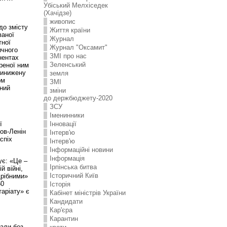
Убіський Мелхіседек
(Хачідзе)
живопис
до змісту
Життя країни
ваної
Журнал
тної
Журнал "Оксамит"
ичного
ЗMI про нас
нентах
Зеленський
ореної ним
ринижену
земля
ом
ЗМІ
ений
зміни
до держбюджету-2020
ЗСУ
Іменинники
ї
Інновації
ов-Ленін
Інтерв'ю
спіх
Інтерв'ю
Інформаційні новини
Інформація
ує: «Це –
Ірпінська битва
й війні,
Історичний Київ
дрібними»
60
Історія
таріату» є
Кабінет міністрів України
Кандидати
Кар'єра
Карантин
али без