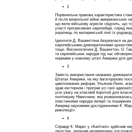
2
Порівняльна правова характеристика стан
й після визвольної війни американських 
що вели військову агресію свідчить, що т
участі прогресивних європейців, серед як
українець по материнській лінії їх родовод
Ідеологія Д. Вашингтона базувалася на де
європейськими демократичними цінностями,
тощо. Високоосвічені Д. Вашингтон, О. Га
та європейських народів під час обговорен
нормами у кожному штаті Америки для де
3
Замість використання названих демократи
Штатах Америки, на яку багаторазово поси
цивілізованих реформ, Ульянов-Ленін, агр
здав екстерном і програв усі свої адвокат
усю увагу на класовій боротьбі для власн
політикуму Німеччини, яка розвалювалась у
повстаннями народів імперії та поширених
Америці науковими дослідженнями К. Марк
революції».
4
Справді К. Маркс у «Капіталі» здійснив на
людства, залишив незавершену досліджув