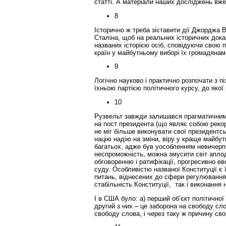
статті. А матеріали наших досліджень вж
8
Історично ж треба зіставити дії Джорджа 
Сталіна, щоб на реальних історичних доказ
названих історією осіб, сповідуючи свою 
країн у майбутньому виборі їх громадянам
9
Логічно науково і практично розпочати з пі
їхньою партією політичного курсу, до якої
10
Рузвельт завжди залишався прагматичним 
на пост президента (що являє собою рекор
не міг більше виконувати свої президентськ
націю надію на зміни, віру у краще майб
багатьох, адже був уособленням невичерпно
неспроможність, можна змусити світ аплод
обговоренню і ратифікації, прогресивно ев
суду. Особливістю названої Конституції є 
питань, віднесених до сфери регулювання
стабільність Конституції, так і виконання
І в США було: а) перший об’єкт політично
другий з них – це заборона на свободу с
свободу слова, і через таку ж причину св