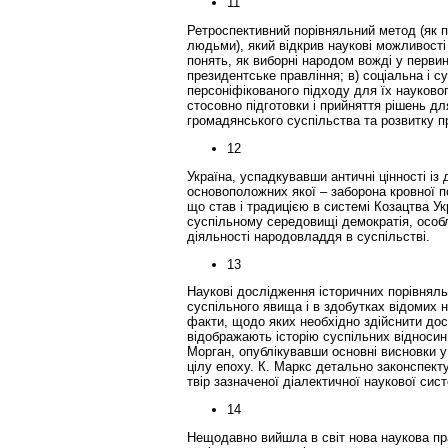
11
Ретроспективний порівняльний метод (як п
людьми), який відкрив наукові можливості
понять, як виборні народом вожді у первин
президентське правління; в) соціальна і с
персоніфікованого підходу для їх науковог
стосовно підготовки і прийняття рішень д
громадянського суспільства та розвитку п
12
Україна, успадкувавши античні цінності із 
основоположних якої – заборона кровної 
що став і традицією в системі Козацтва У
суспільному середовищі демократія, особл
діяльності народовладдя в суспільстві.
13
Наукові дослідження історичних порівняль
суспільного явища і в здобутках відомих н
факти, щодо яких необхідно здійснити дос
відображають історію суспільних відносин
Морган, опублікувавши основні висновки у
цілу епоху. К. Маркс детально законспект
твір зазначеної діалектичної наукової сис
14
Нещодавно вийшла в світ нова наукова пра