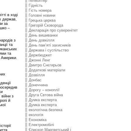
гелікоптер
Гідність
Гість номера
тті в ході
Головні новини
х держав,
Грецька церква
би за
Григорій Сковорода
юшко –
Декларація про суверенітет
День вишиванки
День довкілля
народів з
нції та
День пам’яті захисників
иканських
Держава і суспільство
нями та
Держбюджет
 Америки.
Джонні Ленг
Дмитро Снєгирьов
Додаткові матеріали
них
Дозвілля
Донбас
денції
Донеччина
 зосередив
Дорогу – коноплі!
ки
Друга Свтова війна
 війни з
Думка експерта
ропі й
ької
Думка експерта
екологічна безпека
екологія
Економіка
Електромобілі
історії
Єпископ Маргветський і
иття