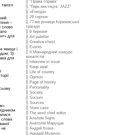
"Права справа"
 такого
“Парк мистецтв. JAZZ”
«Енеїда»
29 серпня
рний
77-ма річниця Корюківської
ління –
трагедії
е слово
тало
8 березня
ент» для
Art-paletter
Creative chest
Events
е явище і
II Міжнародний конкурс
одом; 3)
вокалістів
рава для
Interview in issue
Keep weel
е
Life of country
торії
Opinion
Page of history
Personality
всьому
Society
Socium
Sources
ім»
State case
лідником
The word chief editor
валися
Альбом Signs
а слова
Анатолій Марущак
ваної
Андрій Козка
й не
Аркадій Музичук