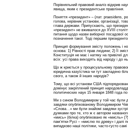
Порівняльний правовий аналіз відкрив нау
явища, яким є президентське правління.
Поняття «президент» – (лат. praesidens, ро
голова, керівник установи, організації, т
глава держави. Припускають, що президент
«президент» не вживалося до XVIII столітт
питання щодо назви виборної посадової о
позначення такої. Тоді першим президенто
Принцип формування змісту положень і но
основа: 1) Рівності прав людини; 2) Її змі
Конституція не має і натяку на привілеї дл
всіх: усі права виходять від народу і до 
Що ж криється у процесуальному правовому
юридична казуїстика чи тут закладено більш
свого, а також й інших народів?
Тому, що всі установи США підпорядкован
домінує закріплений принцип народовлад
политических наук 15 января 1848 года п
Ми з сином Володимиром у той час були до
завдяки опублікованому Володимиром Чіві
«Слова…» ми були знайомі завдяки зустріча
думками про те, хто ж є автором названог
«мись» (білка) опубліковано як «мисль» (
пам’ятки Русі – «мислю по древу» і далі п
випадково наші політики, часто-густо сам