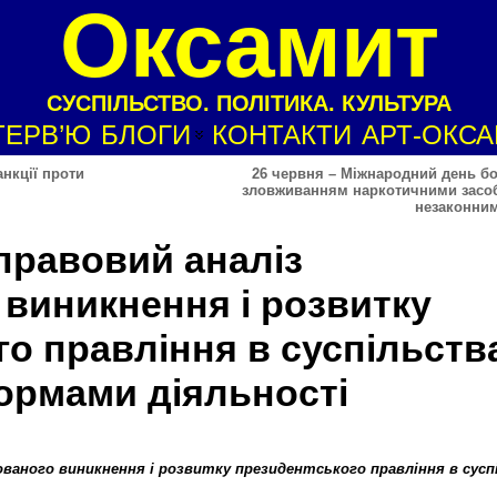
Оксамит
СУСПІЛЬСТВО. ПОЛІТИКА. КУЛЬТУРА
ТЕРВ’Ю
БЛОГИ
КОНТАКТИ
АРТ-ОКС
нкції проти
26 червня – Міжнародний день бо
зловживанням наркотичними засоб
незаконним
правовий аналіз
 виникнення і розвитку
о правління в суспільств
рмами діяльності
ованого виникнення і розвитку президентського правління в сус