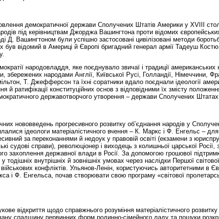
овлення демократичної держави Сполучених Штатів Америки у ХVІІІ столі
народів під керівництвам Джорджа Вашингтона проти відомих європейськи
оді Д. Вашингтоном були успішно застосовані цивілізовані методи бороть
их був відомий в Америці й Європі бригадний генерал армії Тадеуш Кост
у.
мократії народовладдя, яке поєднувало звичаї і традиції американських 
 збережених народами Англії, Київської Русі, Голландії, Німеччини, Фра
мільтон, Т. Джефферсон та їхні соратники вдало поєднали ідеології амер
ня й ратифікації конституційних основ з відповідними їх змісту положен
мократичного державотворчого утворення – держави Сполучених Штатах
чних нововведень прогресивного розвитку об’єднання народів у Сполуче
лалися ідеологи матеріалістичного вчення – К. Маркс і Ф. Енгельс – для
есивний за переконаннями й недоук у правовій освіті (екзамени з юриспру
ські судові справи), революціонер і виходець з колишньої царської Росії,
ого захоплення державної влади в Росії. За допомогою грошової підтрим
 тодішніх внутрішніх й зовнішніх умовах через наслідки Першої світової
 військових конфліктів. Ульянов-Ленін, користуючись авторитетними в Єв
са і Ф. Енгельса, почав створювати свою програму «світової пролетарс
укове відкриття щодо справжнього розуміння матеріалістичного розвитку 
ану спадщину первинних форм родинно-сімейного ладу та пошуки розкр