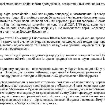
кові можливості здійснювати дослідження, розкриття й визначення змісту
д. відм. praesidentis – той, хто сидить попереду) є багатозначне: 1) вибо
овариства тощо; 2) в країнах з республіканськими чи іншими формами прав
ами в античні часи називали осіб, які керували різними зборами. А сам
я. Під час підготовки та прийняття Конституції США 1787 року, коли пос
соби на роль глави держави, вперше у США використали термін «презид
м у світі став Джордж Вашингтон.
рм статей Конституції Сполучених Штатів Америки – це унікальне правов
ст і статус осіб виключає будь-які переваги посадових осіб влади над нар
я якогось одного класу, та й взагалі на будь-які привілеї; однакові ті ж п
нього ж повертаються.
 змісті: «усі права виходять від народу і до нього ж повертаються»? Ц
 глибинний зміст, який має історичні традиції пізнання науки правової іс
і єдиному завданню – протиборство має повну відсутність тенденцій: у 
дя (Алексис де Токвиль, «Доклад, сделанный в Академии правовых и
о поводу работы господина Шербюлье «О демократии в Швейцарии»).
бре ознайомлені з текстом історичної пам’ятки – «Слово о полку Ігорев
ліхіним в авторському творі романі-есе «Пам’ять». З цим глибинним дос
м в бібліотеках – Рум’янцевській та імені В.І. Леніна, де часто обміню
о літературного шедевру та достовірності змісту його перекладу, зокрем
?), що й спотворило реальний зміст «Слова…» у цій смисловій частині наз
о достовірному тексту – сірим вовком по землі й орлом в небесах. Тому 
і керівники, «блудять» мислю по древу».