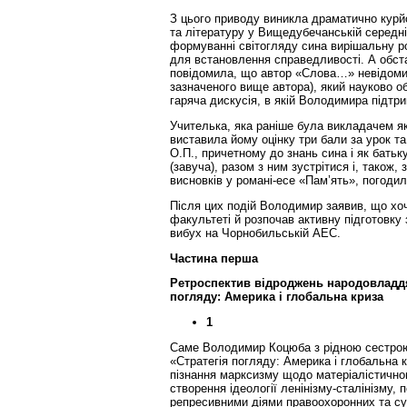
З цього приводу виникла драматично курй
та літературу у Вищедубечанській середні
формуванні світогляду сина вирішальну ро
для встановлення справедливості. А обста
повідомила, що автор «Слова…» невідомий,
зазначеного вище автора), який науково о
гаряча дискусія, в якій Володимира підтрим
Учителька, яка раніше була викладачем я
виставила йому оцінку три бали за урок та
О.П., причетному до знань сина і як батьк
(завуча), разом з ним зустрітися і, також
висновків у романі-есе «Пам’ять», погодил
Після цих подій Володимир заявив, що хоч
факультеті й розпочав активну підготовку
вибух на Чорнобильській АЕС.
Частина перша
Ретроспектив відроджень народовладдя: 
погляду: Америка і глобальна криза
1
Саме Володимир Коцюба з рідною сестрою
«Стратегія погляду: Америка і глобальна 
пізнання марксизму щодо матеріалістичног
створення ідеології ленінізму-сталінізму,
репресивними діями правоохоронних та су