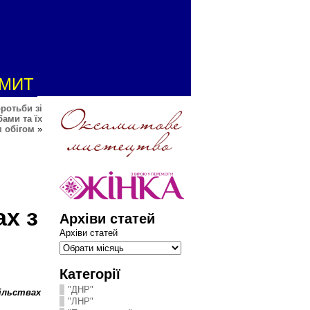
АМИТ
ротьби зі
ами та їх
 обігом
»
ах з
Архіви статей
Архіви статей
Категорії
"ДНР"
пільствах
"ЛНР"