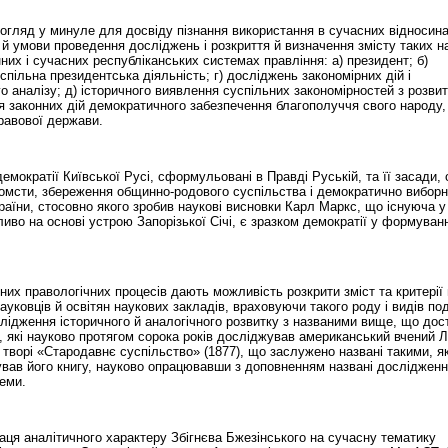
огляд у минуле для досвіду пізнання використання в сучасних відносин
 й умови проведення досліджень і розкриття й визначення змісту таких н
них і сучасних республіканських системах правління: а) президент; б)
успільна президентська діяльність; г) досліджень закономірних дій і
о аналізу; д) історичного виявлення суспільних закономірностей з розви
ля законних дій демократичного забезпечення благополуччя свого народу,
равової держави.
демократії Київської Русі, сформульовані в Правді Руській, та її засади, 
помсти, збереження общинно-родового суспільства і демократично виборн
країни, стосовно якого зробив наукові висновки Карл Маркс, що існуюча 
иво на основі устрою Запорізької Січі, є зразком демократії у формуванн
них правологічних процесів дають можливість розкрити зміст та критерії
ауковців й освітян наукових закладів, враховуючи такого роду і видів под
лідження історичного й аналогічного розвитку з названими вище, що дос
, які науково протягом сорока років досліджував американський вчений Л
 творі «Стародавнє суспільство» (1877), що заслужено названі такими, я
ував його книгу, науково опрацювавши з доповненням названі дослідженн
теми.
ця аналітичного характеру Збігнєва Бжезінського на сучасну тематику