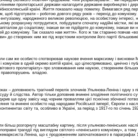
веліннями пролетарської держави налагодити державне виробництво і де
рібноселянській країні. Життя показало нашу помилку. Вимагався ряд пе
зм, щоб підготувати – роботою довгого ряду років – перехід до комунізму.
 ентузіазму, народженого великою революцією, на особистому інтересі, 
ькому розрахунку потрудитися, побудувати спочатку надійні містки, які в
апіталізм до соціалізму; інакше ви не підійдете до комунізму, інакше ви н
ей до комунізму. Так сказало нам життя». Кого ж так старанно повчав «в
ви» до створених ним же під жорстоким контролем його партії більшовиків
 коли сам же особисто спотворював наукове вчення марксизму і висновки 
 комунізм в одній окремо взятій країні, що цілеспрямовано, цинічно і пуб
світового пролетаріату» про зловживання ним наукою, створенням більшо
ня правопорушень владою.
роках – доповнюють трагічний перелік злочинів Ульянова-Леніна і одну з п
уду й слідства. Автор тільки доповнив вчинені злодіяння політичного су
крив ще одну завісу над чорним проваллям цієї психічно збоченої потво
іяння та вчинені особисто над народами Російської імперії, Європи з нас
континентах світу та, особливо в Україні, за період з 1917-го по січень 19
ати більш розгорнуту масштабну картину, після ульяново-ленінських наслі
поправні трагедії під виглядом світлого «ленінського комунізму», а тому
марксиста Леніна, що є продовженням започаткованого в параграфах 1-