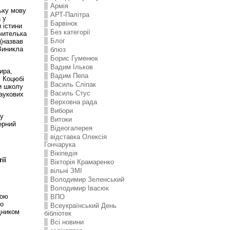
Армія
ьку мову
АРТ-Палітра
 у
Барвінок
 істини
Без категорії
чителька
Блог
 (назвав
Виникла
блюз
Борис Гуменюк
Вадим Ільков
ира,
Вадим Пепа
і Коцюбі
Василь Сліпак
ти школу
Василь Стус
наукових
Верховна рада
Вибори
му
Витоки
ерний
Відеогалерея
відставка Олексія
Гончарука
Вікіпедія
ії
Вікторія Крамаренко
вільні ЗМІ
Володимир Зеленський
Володимир Івасюк
вою
ВПО
го
Всеукраїнський День
дником
бібліотек
Всі новини