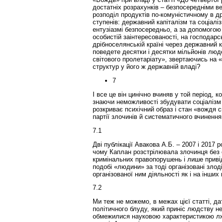
достатніх розрахунків – безпосередніми 
розподіл продуктів по-комуністичному в д
ступенів: державний капіталізм та соціалі
ентузіазмі безпосередньо, а за допомогою
особистій заінтересованості, на господарс
дрібноселянській країні через державний к
поведете десятки і десятки мільйонів люд
світового пролетаріату», звертаючись на «
структур у його ж державній владі?
7
І все це він цинічно вчиняв у той період,
знаючи неможливості збудувати соціалізм і
розкриває психічний образ і стан «вождя 
партії злочинів й систематичного вчинен
7.1
Дві публікації Авакова А.Б. – 2007 і 2017 
чому Каплан розстрілювала злочинця без с
кримінальних правопорушень і лише привід
подобі «людини» за тоді організовані злод
організованої ним діяльності як і на інших 
7.2
Ми теж не можемо, в межах цієї статті, д
політичного блуду, який приніс людству не
обмежилися науковою характеристикою лже