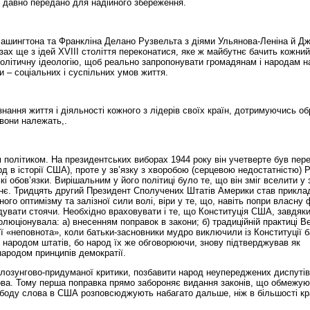
е давно передано для надійного збереження.
Вашингтона та Франкліна Делано Рузвельта з діями Ульянова-Леніна й Дж
ах ще з ідей ХVІІІ століття переконатися, яке ж майбутнє бачить кожний
політичну ідеологію, щоб реально запропонувати громадянам і народам н
и – соціальних і суспільних умов життя.
знання життя і діяльності кожного з лідерів своїх країн, дотримуючись об
 вони належать,.
політиком. На президентських виборах 1944 року він учетверте був пер
д в історії США), проте у зв’язку з хворобою (серцевою недостатністю) 
і обов’язки. Вирішальним у його політиці було те, що він зміг вселити у 
утнє. Тридцять другий Президент Сполучених Штатів Америки став прикл
го оптимізму та залізної сили волі, віри у те, що, навіть попри власну 
увати стоячи. Необхідно враховувати і те, що Конституція США, завдяк
олюціонувала: а) внесенням поправок в закони; б) традиційній практиці В
її «неповнота», коли батьки-засновники мудро виключили із Конституції б
 народом штатів, бо народ їх же обговорюючи, знову підтверджував як
 народом принципів демократії.
ї лозунгово-придуманої критики, позбавити народ неупереджених диспутів;
лова. Тому перша поправка прямо забороняє видання законів, що обмежую
ободу слова в США розповсюджують набагато дальше, ніж в більшості кр