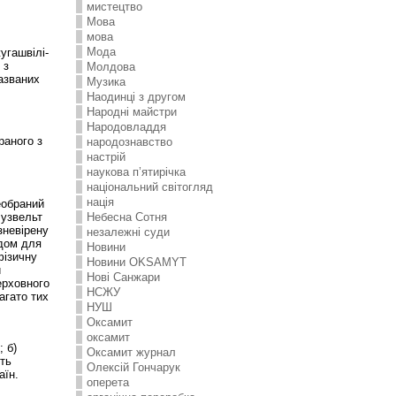
мистецтво
Мова
мова
Мода
угашвілі-
 з
Молдова
азваних
Музика
Наодинці з другом
Народні майстри
Народовладдя
раного з
народознавство
настрій
наукова п’ятирічка
національний світогляд
нація
еобраний
Рузвельт
Небесна Сотня
зневірену
незалежні суди
адом для
Новини
фізичну
Новини OKSAMYT
и
Нові Санжари
ерховного
НСЖУ
агато тих
НУШ
Оксамит
оксамит
 б)
Оксамит журнал
ть
Олексій Гончарук
аїн.
оперета