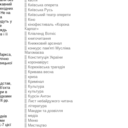
квоти
ржавний
Київська оперета
рехідних
Київська Русь
 Не на
Київський театр оперети
на
Кіно
едуть у
кінофестиваль «Корона
е
Карпат»
ождь
Клівленд Воткіс
 і її
книгочитання
Книжковий арсенал
конкурс пам'яті Мусліма
Магомаєва
Маркса,
Конституція України
лічно
коронавірус
вицької
Корюківська трагедія
Кривава весна
криза
Кримінал
ідстав,
Культура
б’єкта
культура
ри в
лідками
Курсін Антон
24 рр.
Лист небайдужого читача
література
Мандри та дозвілля
медіа
дків
 ми
Меню
7 цієї
Мистецтво