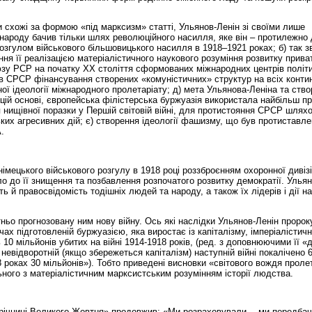
 схожі за формою «під марксизм» статті, Ульянов-Ленін зі своїми лише
народу бачив тільки шлях революційного насилля, яке він – протилежно 
озгулом військового більшовицького насилля в 1918–1921 роках; б) так з
ння її реалізацією матеріалістичного наукового розуміння розвитку прива
юзу РСР на початку ХХ століття сформованих міжнародних центрів політ
дів СРСР фінансування створених «комуністичних» структур на всіх конти
ої ідеології міжнародного пролетаріату; д) мета Ульянова-Леніна та ств
а цій основі, європейська філістерська буржуазія використала найбільш п
 нищівної поразки у Першій світовій війні, для протистояння СРСР шлях
ьких агресивних дій; є) створення ідеології фашизму, що був протиставл
.
німецького військового розгулу в 1918 році роззброєнням охоронної дивізі
о до її знищення та позбавлення розпочатого розвитку демократії. Ульян
 й правосвідомість тодішніх людей та народу, а також їх лідерів і дії на
ньо прогнозовану ним нову війну. Ось які наслідки Ульянов-Ленін пророк
чах підготовленій буржуазією, яка виростає із капіталізму, імперіалістичні
10 мільйонів убитих на війні 1914-1918 років, (ред. з доповнюючими її «
й невідворотній (якщо збережеться капіталізм) наступній війні покалічено 
8 роках 30 мільйонів»). Тобто приведені висновки «світового вождя проле
льного з матеріалістичним марксистським розумінням історії людства.
ї річниці Великого Жовтня» продовжив: «Ми розраховували… ми передбач