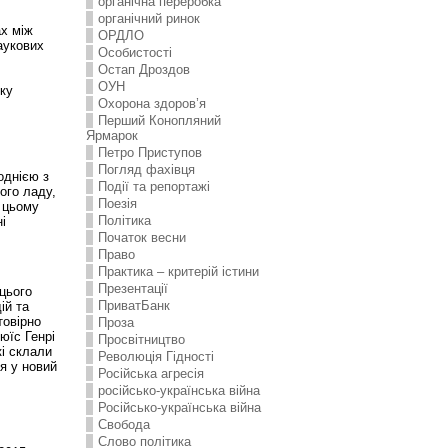
органічна переробка
органічний ринок
ах між
ОРДЛО
аукових
Особистості
Остап Дроздов
ОУН
тку
Охорона здоров’я
Перший Конопляний
Ярмарок
Петро Приступов
Погляд фахівця
однією з
Події та репортажі
ого ладу,
Поезія
у цьому
Політика
і
Початок весни
Право
Практика – критерій істини
Презентації
 цього
ПриватБанк
ій та
товірно
Проза
юїс Генрі
Просвітництво
кі склали
Революція Гідності
я у новий
Російська агресія
російсько-українська війна
Російсько-українська війна
Свобода
Слово політика