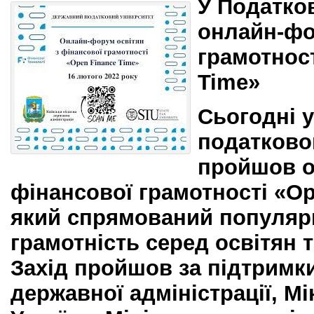
У Податко
онлайн-фо
грамотност
Time»
Сьогодні 
податково
пройшов о
фінансової грамотності «Op
який спрямований популяр
грамотність серед освітян т
Захід пройшов за підтримки
державної адміністрації, Мі