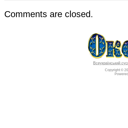
b
st
o
Comments are closed.
o
k
Всеукраїнський сус
Copyright © 2
Powere