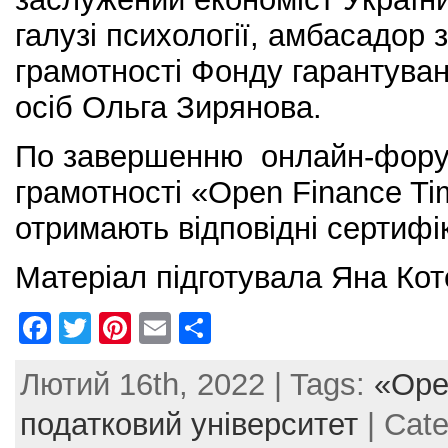
галузі психології, амбасадор 
грамотності Фонду гарантуван
осіб Ольга Зирянова.
По завершенню онлайн-форум
грамотності «Open Finance Ti
отримають відповідні сертифі
Матеріал підготувала Яна Кот
F
T
Pi
E
S
a
w
nt
m
h
Лютий 16th, 2022 | Tags:
«Ope
c
itt
er
ai
ar
e
er
e
l
e
податковий університет
| Cat