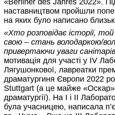
«Berliner des Jahres 2022». П
наставництвом пройшли попер
на яких було написано близьк
«Хто розповідає історії, той
свою – стань володаркою/вол
привертаючи уваги санітарів
мотивація для участі у ІV Лаб
Лягушонкової, лавреатки пре
драматургиня Європи 2022 рок
Stuttgart (а це майже «Оскар»
драматургії). На І і ІІ Лаборат
була учасницею, написала п’є