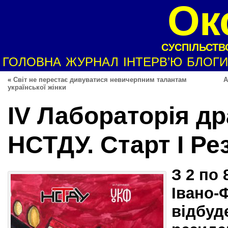
Ок
СУСПІЛЬСТВО
ГОЛОВНА
ЖУРНАЛ
ІНТЕРВ’Ю
БЛОГИ
«
Світ не перестає дивуватися невичерпним талантам
А
української жінки
ІV Лабораторія др
НСТДУ. Cтарт І Ре
З 2 по 
Івано-
відбуд