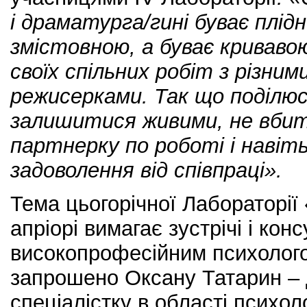
і драматурга/гині буває плід
змістовною, а буває криваво
своїх спільних робіт з різним
режисерками. Так що поділю
залишитися живими, не вби
партнерку по роботі і наві
задоволення від співпраці».
Тема цьогорічної Лабораторії
апріорі вимагає зустрічі і конс
високопрофесійним психолого
запрошено Оксану Татарин –
спеціалістку в області психол