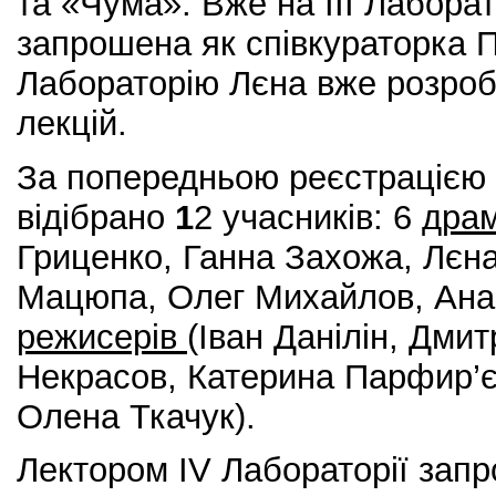
та «Чума». Вже на ІІІ Лабора
запрошена як співкураторка П
Лабораторію Лєна вже розроби
лекцій.
За попередньою реєстрацією 
відібрано
1
2 учасників: 6
драм
Гриценко, Ганна Захожа, Лєн
Мацюпа, Олег Михайлов, Анас
режисерів
(Іван Данілін, Дми
Некрасов, Катерина Парфир’є
Олена Ткачук).
Лектором IV Лабораторії зап