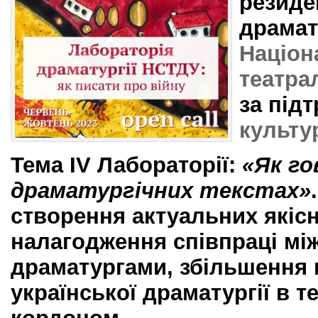
резиде
драмату
Націон
театра
за під
культу
Тема ІV Лабораторії:
«Як го
драматургічних текстах»
створення актуальних якісн
налагодження співпраці мі
драматургами, збільшення 
української драматургії в т