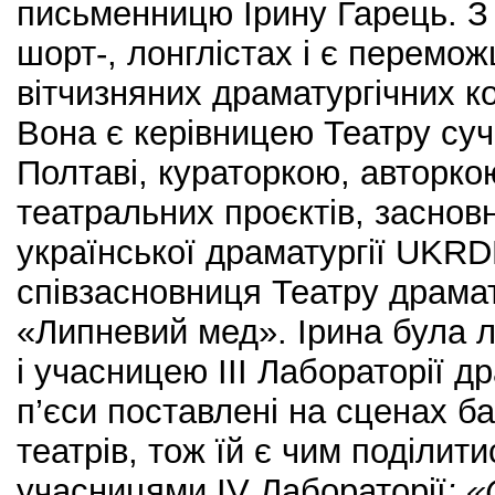
письменницю Ірину Гарець. З 2
шорт-, лонглістах і є перемо
вітчизняних драматургічних к
Вона є керівницею Театру суч
Полтаві, кураторкою, авторкою
театральних проєктів, заснов
української драматургії UK
співзасновниця Театру драма
«Липневий мед». Ірина була л
і учасницею ІІІ Лабораторії др
п’єси поставлені на сценах ба
театрів, тож їй є чим поділит
учасницями IV Лабораторії
: 