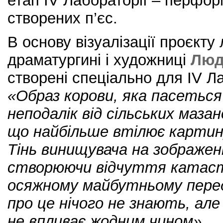
етап IV Лабораторії – перфор
створених п’єс.
В основу візуалізації проєкту
драматургині і художниці
Люд
створені спеціально для IV Ла
«Образ корови, яка пасеться
неподалік від сільських маза
що найбільше втілює карти
Тінь винищувача на зображенн
створюючи відчуття катастр
осяжному майбутньому пере
про це нічого не знають, але
не впливає жодним чином».