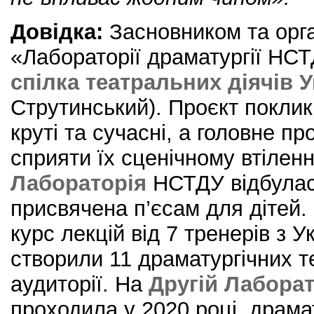
Довідка:
Засновником та орг
«Лабораторії драматургії НС
спілка театральних діячів У
Струтинський). Проєкт поклик
круті та сучасні, а головне пр
сприяти їх сценічному втілен
Лабораторія
НСТДУ відбулася
присвячена п’єсам для дітей
курс лекцій від 7 тренерів з У
створили 11 драматургічних т
аудиторії. На
Другій Лаборат
проходила у 2020 році, драма