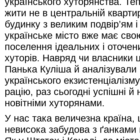
українського хуторянства. Те
жити не в центральній квартир
будинку з великим подвір’ям 
українське місто вже має сво
поселення ідеальних і оточе
хуторів. Навряд чи власники 
Панька Куліша й аналізували й
українського екзистенціалізму
рацію, раз сьогодні успішні й
новітніми хуторянами.
У нас така величезна країна,
невисока забудова з ґанками 