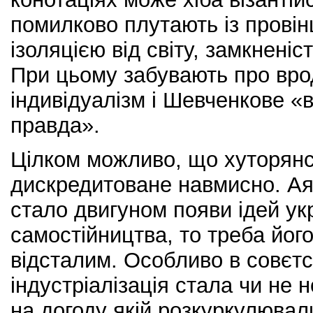
помилково плутають із провінц
ізоляцією від світу, замкненіс
При цьому забувають про вро
індивідуалізм і Шевченкове «в
правда».
Цілком можливо, що хуторянс
дискредитоване навмисно. Ая
стало двигуном появи ідей ук
самостійництва, то треба його
відсталим. Особливо в совєтс
індустріалізація стала чи не н
на догоду якій розкуркулювал