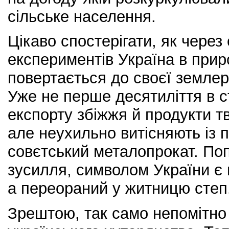
сільське населення.
Цікаво спостерігати, як через с
експериментів Україна в прир
повертається до своєї землер
Уже не перше десятиліття в с
експорту збіжжя й продукти т
але неухильно витісняють із 
совєтський металопрокат. Поп
зусилля, символом України є 
а переораний у житницю степ
Зрештою, так само непомітно