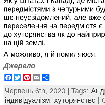
Як у Штатах і Канаді, де міста
передмістями з чепурними б
ще неусвідомлений, але вже 
переселення на передмістя є
до хуторянства як до найприр
на цій землі.
А можливо, я й помиляюся.
Джерело
F
T
Pi
E
S
a
w
nt
m
h
Червень 6th, 2020 | Tags:
Анд
c
itt
er
ai
ar
e
er
e
l
e
індивідуалізм
,
хуторянство
| 