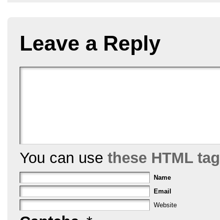
b
st
o
o
Leave a Reply
k
You can use
these HTML ta
Name
Email
Website