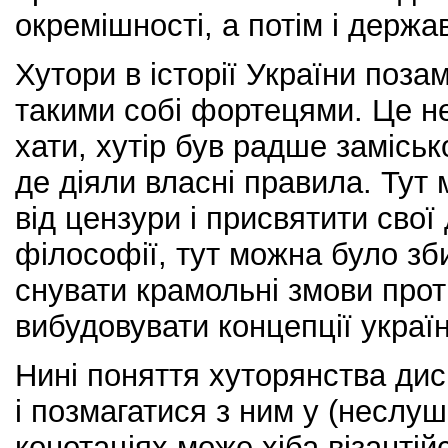
окремішності, а потім і держав
Хутори в історії України поза
такими собі фортецями. Це не 
хати, хутір був радше замісь
де діяли власні правила. Тут
від цензури і присвятити свої 
філософії, тут можна було зб
снувати крамольні змови прот
вибудовувати концепції украї
Нині поняття хуторянства ди
і позмагатися з ним у (неслу
конотаціях може хіба візантій