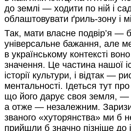
до землі — ходити по ній і сад
облаштовувати ґриль-зону і м
Так, мати власне подвір’я —
універсальне бажання, але ме
в українському контексті вон
значення. Це частина нашої іс
історії культури, і відтак — р
ментальності. Ідеться тут про
що його дарує своя земля, —
а отже — незалежним. Заризи
званого «хуторянства» ми б 
прийшли б значно пізніше до і