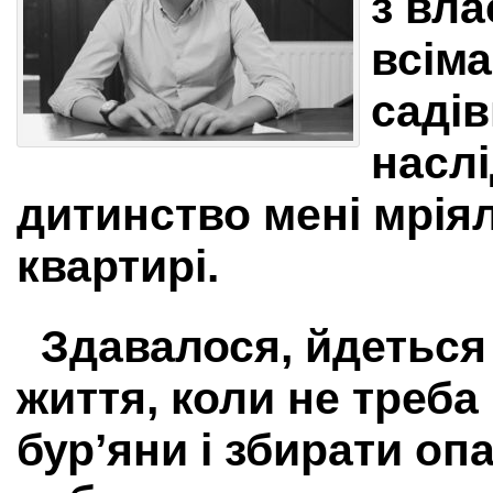
з вла
всім
саді
наслі
дитинство мені мрія
квартирі.
Здавалося, йдеться
життя, коли не треб
бур’яни і збирати оп