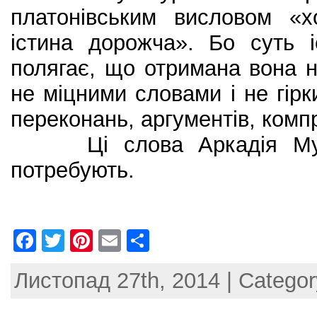
платонівським висловом «х
істина дорожча». Бо суть 
полягає, що отримана вона 
не міцними словами і не гір
переконань, аргументів, компр
Ці слова Аркадія Музи
потребують.
F
T
Pi
E
S
a
w
nt
m
h
Листопад 27th, 2014 | Catego
c
itt
er
ai
ar
e
er
e
l
e