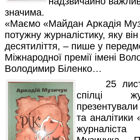
надзвичайно важлив
значима.
«Маємо «Майдан Аркадія Муз
потужну журналістику, яку ві
десятиліття, – пише у передм
Міжнародної премії імені Во
Володимир Біленко…
25 лис
спілці жу
презентували
та аналітики 
журналіст