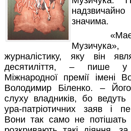
Музичука. П
надзвичайно 
значима.
«Маємо «
Музичука»,
журналістику, яку він яв
десятиліття, – пише у
Міжнародної премії імені 
Володимир Біленко. – Його
слуху владників, бо ведуть
ура-патріотичних заяв і п
Вони так само не потішать
розкривають такі діяння, з