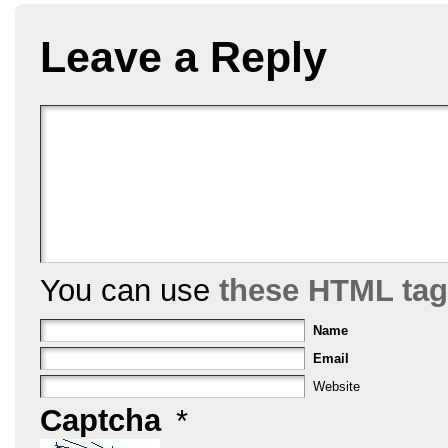
b
st
Leave a Reply
o
o
k
You can use
these HTML ta
Name
Email
Website
Captcha
*