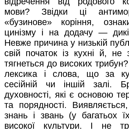
відречення від родового к
мови? Звідки ці антимор
«бузинове» коріння, ознак
цинізму і на додачу — дикі
Невже причина у низькій публі
свій початок із кухні й, не
тягнеться до високих трибун?
лексика і слова, що за к
сесійній чи іншій залі. Бр
духовності, які є основою те
та порядності. Виявляється
знань і звань (у багатьох 
високої культури. І не т