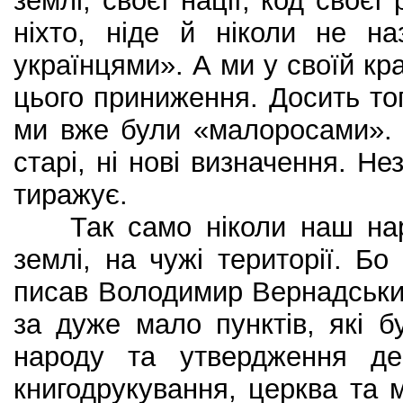
землі, своєї нації, код своєї 
ніхто, ніде й ніколи не н
українцями». А ми у своїй кр
цього приниження. Досить тог
ми вже були «малоросами». 
старі, ні нові визначення. Не
тиражує.
Так само ніколи наш наро
землі, на чужі території. Бо
писав Володимир Вернадськи
за дуже мало пунктів, які 
народу та утвердження де
книгодрукування, церква та