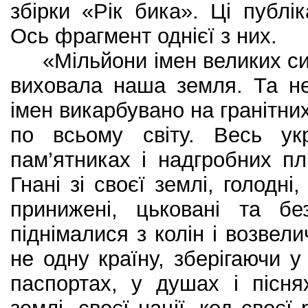
збірки «Рік бика». Ці публік
Ось фрагмент однієї з них.
«Мільйони імен великих син
виховала наша земля. Та не
імен викарбувано на гранітни
по всьому світу. Весь ук
пам’ятниках і надгробних п
Гнані зі своєї землі, голодні
принижені, цьковані та без
піднімалися з колін і возвел
не одну країну, зберігаючи у
паспортах, у душах і пісня