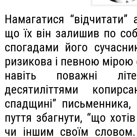
Намагатися “відчитати” 
що їх він залишив по соб
спогадами його сучасник
ризикова і певною мірою
навіть поважні літер
десятиліттями копирс
спадщині” письменника, 
пуття збагнути, “що хоті
чи іншим своїм словом