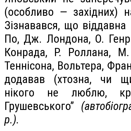
(особливо — західних) н
Зізнавався, що віддавна ш
По, Дж. Лондона, О. Генр
Конрада, Р. Роллана, М.
Теннісона, Вольтера, Фран
додавав (хтозна, чи щи
нікого не люблю, кр
Грушевського”
(автобіог
р.).