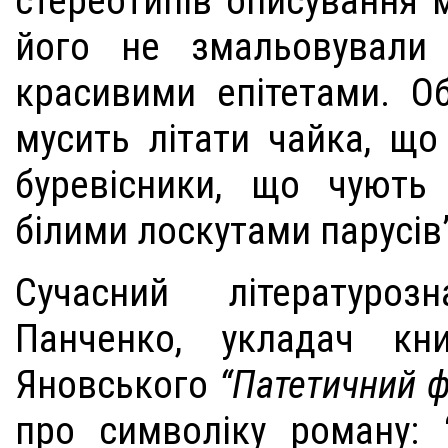
стереотипів описування м
його не змальовували
красивими епітетами. О
мусить літати чайка, що
буревісники, що чують
білими лоскутами парусі
Сучасний літературоз
Панченко, укладач кн
Яновського
“Патетичний ф
про символіку роману: