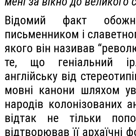
мені за вікно до великого с
Відомий факт обожне
письменником і славетно
якого він називав “револ
те, що геніальний ір
англійську від стереотипі
мовні канони шляхом ув
народів колонізованих а
відтак не тільки поп
відтворював її архаїчні 