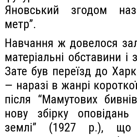
Яновський згодом наз
метр”.
Навчання ж довелося зал
матеріальні обставини і 
Зате був переїзд до Харко
— наразі в жанрі коротко
після “Мамутових бивні
нову збірку оповідань
землі” (1927 р.), що