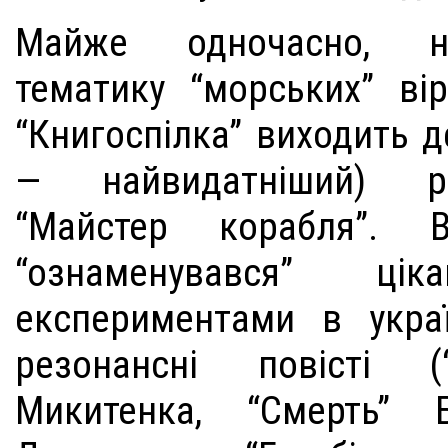
Майже одночасно, н
тематику “морських” вір
“Книгоспілка” виходить д
— найвидатніший) р
“Майстер корабля”. В
“ознаменувався” цік
експериментами в украї
резонансні повісті (
Микитенка, “Смерть” 