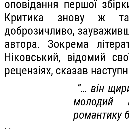
оповідання першої збірк
Критика знову ж та
доброзичливо, зауваживш
автора. Зокрема літера
Ніковський, відомий св
рецензіях, сказав наступ
“… він щир
молодий 
романтику б