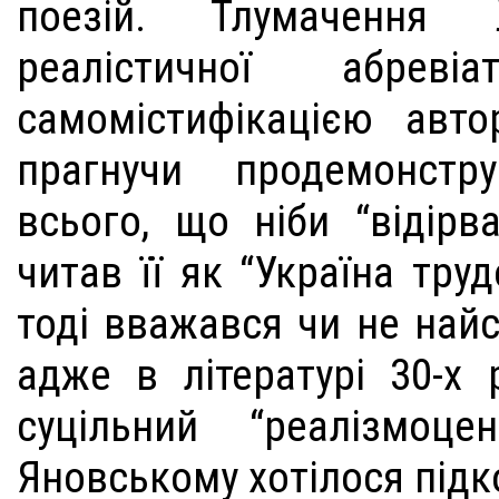
поезій. Тлумачення
реалістичної абреві
самомістифікацією авто
прагнучи продемонстр
всього, що ніби “відірва
читав її як “Україна тру
тоді вважався чи не найс
адже в літературі 30-х 
суцільний “реалізмоц
Яновському хотілося пі