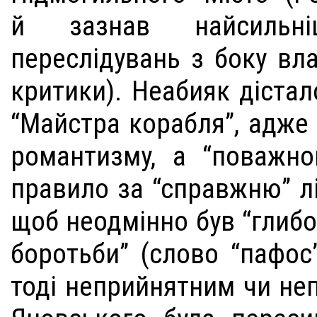
й зазнав найсильн
переслідувань з боку вла
критики). Неабияк дістал
“Майстра корабля”, адже 
романтизму, а “поважно
правило за “справжню” літ
щоб неодмінно був “глиб
боротьби” (слово “пафос
тоді неприйнятним чи не