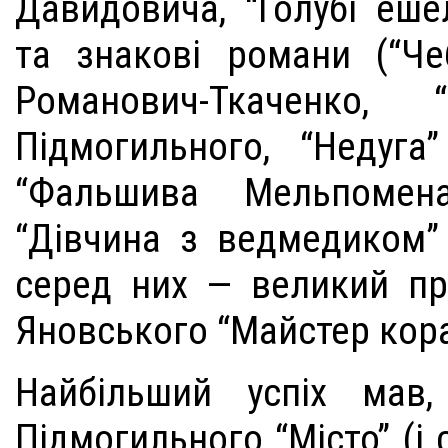
Давидовича, “Голубі еше
та знакові романи (“Чеб
Романович-Ткаченко, “
Підмогильного, “Недуга
“Фальшива Мельпомен
“Дівчина з ведмедиком” 
серед них — великий п
Яновського “Майстер кор
Найбільший успіх мав,
Підмогильного “Місто” (і 