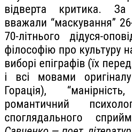
відверта критика. За
вважали “маскування” 26-
70-літнього дідуся-опові
філософію про культуру на
виборі епіграфів (їх пер
і всі мовами оригінал
Горація), “манірність
романтичний психол
споглядального сприй
Савченко — поет, літерату