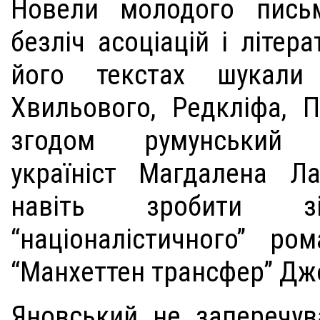
Новели молодого пись
безліч асоціацій і літер
його текстах шукали 
Хвильового, Редкліфа, 
згодом румунський лі
україніст Магдалена Л
навіть зробити зі
“націоналістичного” ро
“Манхеттен трансфер” Д
Яновський не заперечув