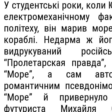
У студентські роки, коли
електромеханічному фак
політеху, він марив мор
кораблі. Недарма ж йо
видрукуваний росі
“Пролетарская правда”,
“Море”, а сам авт
романтичним псевдонімо
“Море” й привернуло
футуриста Михайля С