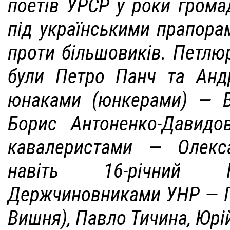
поетів УРСР у роки грома
під українськими прапора
проти більшовиків. Петлю
були Петро Панч та Андр
юнаками (юнкерами) — 
Борис Антоненко-Давидов
кавалеристами — Олекс
навіть 16-річний 
Держчиновниками УНР — П
Вишня), Павло Тичина, Юр