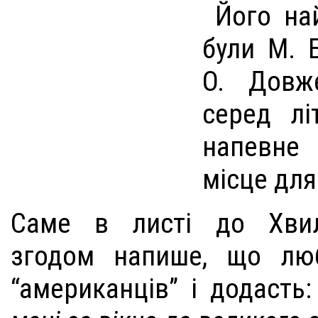
Його на
були М. 
О. Довж
серед лі
напевне
місце для
Саме в листі до Хвил
згодом напише, що люб
“американців” і додасть