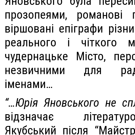
Яновського була перес
прозопеями, романові 
віршовані епіграфи різн
реального і чіткого 
чудернацьке Місто, пер
незвичними для рад
іменами…
“…Юрія Яновського не сп
відзначає літерату
Якубський після “Майстр