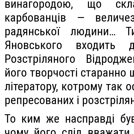
винагородою, що скл
карбованців — величе
радянської людини… Т
Яновського входить 
Розстріляного Відродж
його творчості старанно
літератору, котрому так о
репресованих і розстріля
То ким же насправді був
чому його слід вважати 