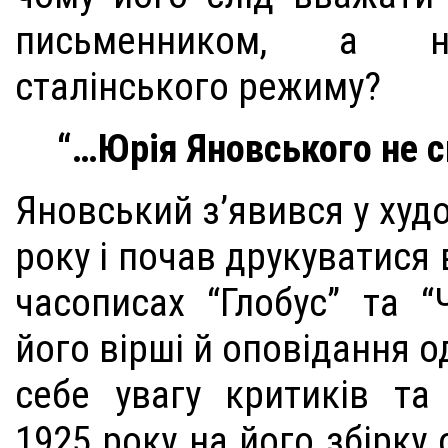
письменником, а н
сталінського режиму?
“…Юрія Яновського не с
Яновський з’явився у худо
року і почав друкуватися 
часописах “Глобус” та “
його вірші й оповідання 
себе увагу критиків та 
1925 року на його збірку