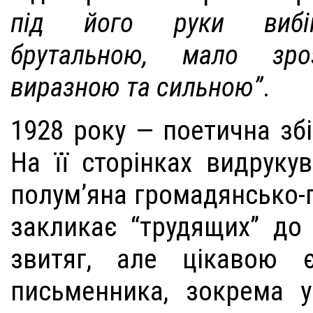
під його руки вибіг
брутальною, мало зро
виразною та сильною”
.
1928 року — поетична збі
На її сторінках видрукув
полум’яна громадянсько-п
закликає “трудящих” до
звитяг, але цікавою є
письменника, зокрема 