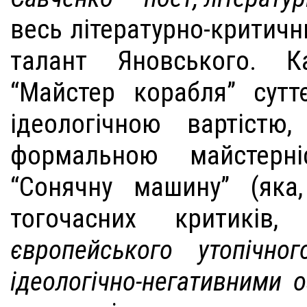
весь літературно-критич
талант Яновського. К
“Майстер корабля” сут
ідеологічною вартістю
формальною майстерні
“Сонячну машину” (яка
тогочасних критикі
європейського утопічн
ідеологічно-негативними 