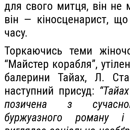
для свого митця, він не 
він — кіносценарист, щ
часу.
Торкаючись теми жіноч
“Майстер корабля”, утілен
балерини Тайах, Л. Ст
наступний присуд:
“Тайа
позичена з сучасног
буржуазного роману і 