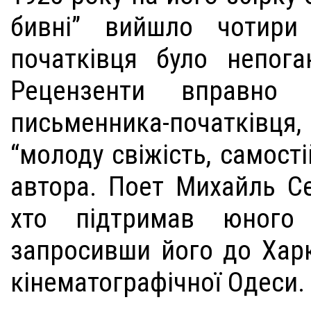
бивні” вийшло чотири
початківця було непога
Рецензенти вправно 
письменника-початківц
“молоду свіжість, самості
автора. Поет Михайль С
хто підтримав юного 
запросивши його до Харк
кінематографічної Одеси.