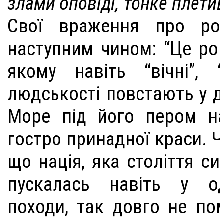
злами оповіді, тонке плети
Свої враження про ро
наступним чином: “Це ро
якому навіть “вічні”, 
людськості повстають у д
Море під його пером на
гостро принадної краси. 
що нація, яка століття с
пускалась навіть у о
походи, так довго не по