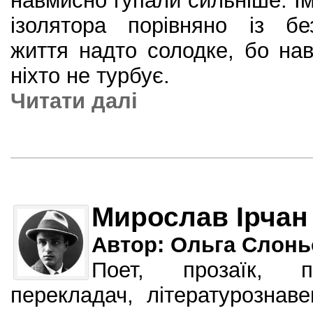
навмисно гупали сильніше. Їм
ізолятора порівняно із бе
життя надто солодке, бо нав
ніхто не турбує.
Читати далi
Мирослав Ірчан
Автор: Ольга Слонь
Поет, прозаїк, пу
перекладач, літературознавец