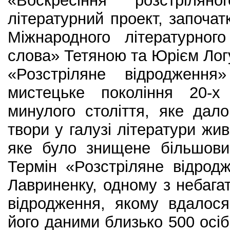
«Воскресіння розстрілян
літературний проект, започат
Міжнародного літературног
слова» Тетяною та Юрієм Лог
«Розстріляне відродження
мистецьке покоління 20-х
минулого століття, яке дало
твори у галузі літератури жив
яке було знищене більшови
Термін «Розстріляне відро
Лавриненку, одному з небагат
відродження, якому вдалося
його даними близько 500 осіб