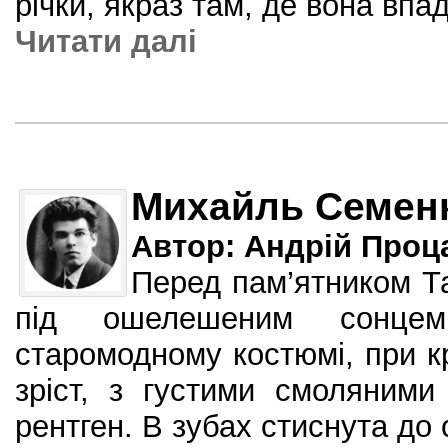
річки, якраз там, де вона впа
Читати далi
Михайль Семен
Автор: Андрій Проц
Перед пам’ятником Т
під ошелешеним сонце
старомодному костюмі, при кр
зріст, з густими смоляними
рентген. В зубах стиснута до