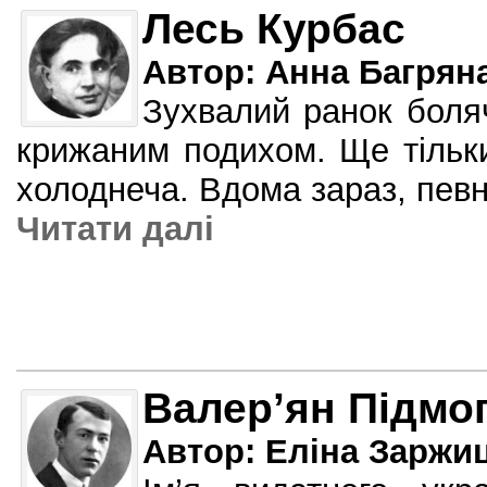
Лесь Курбас
Автор: Анна Багрян
Зухвалий ранок боля
крижаним подихом. Ще тільк
холоднеча. Вдома зараз, пев
Читати далi
Валер’ян Підмо
Автор: Еліна Заржи