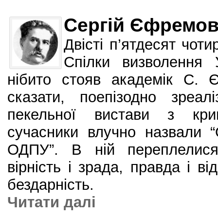
Сергій Єфремо
Двісті п’ятдесят чот
Спілки визволення 
нібито стояв академік С.
сказати, поепізодно зреал
пекельної вистави з кри
сучасники влучно назвали 
ОДПУ”. В ній переплелися
вірність і зрада, правда і ві
бездарність.
Читати далi