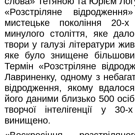
слова» Тетяною та Юрієм Лог
«Розстріляне відродження
мистецьке покоління 20-х
минулого століття, яке дало
твори у галузі літератури жив
яке було знищене більшови
Термін «Розстріляне відро
Лавриненку, одному з небагат
відродження, якому вдалося
його даними близько 500 осіб
творчої інтелігенції у 30
винищено.