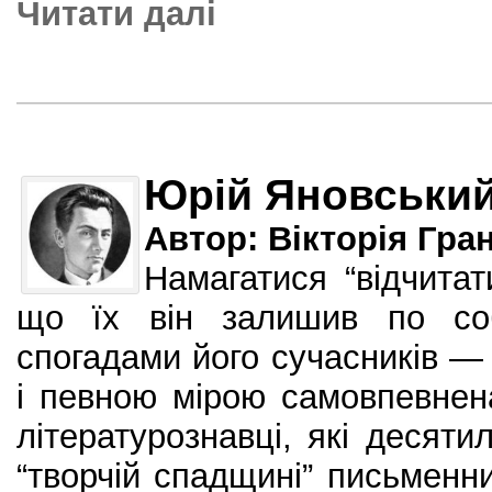
Читати далi
Юрій Яновськи
Автор: Вікторія Гра
Намагатися “відчитат
що їх він залишив по соб
спогадами його сучасників — 
і певною мірою самовпевнен
літературознавці, які десяти
“творчій спадщині” письменни