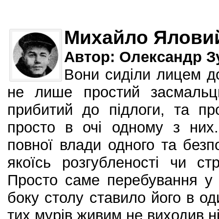
Михайло Ялови
Автор: Олександр З
Вони сиділи лицем до
не лише простий засмальц
прибитий до підлоги, та пр
просто в очі одному з них.
повної влади одного та безпо
якоїсь розгубленості чи ст
Просто саме перебування у 
боку столу ставило його в од
тих мурів живим не виходив ні