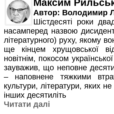
Максим Рильсь
Автор: Володимир 
Шістдесяті роки двад
насамперед назвою дисидент
літературного) руху, якому во
ще кінцем хрущовської ві
новітнім, покосом української 
зауважив, що неповне десяти
– наповнене тяжкими втра
культури, літератури, яких н
інших десятиліть
Читати далi