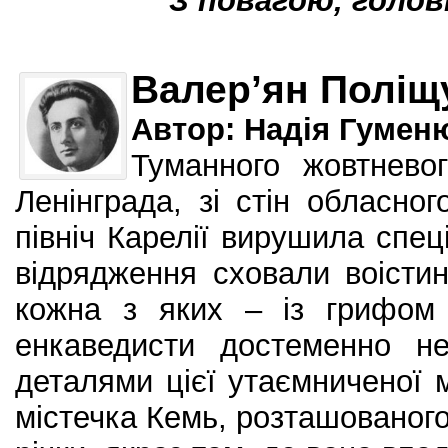
З повагою, голо
Валер’ян Поліщ
Автор: Надія Гумен
Туманного жовтнево
Ленінграда, зі стін обласно
північ Карелії вирушила спец
відрядження сховали воісти
кожна з яких – із грифом 
енкаведисти достеменно н
деталями цієї утаємниченої 
містечка Кемь, розташованого