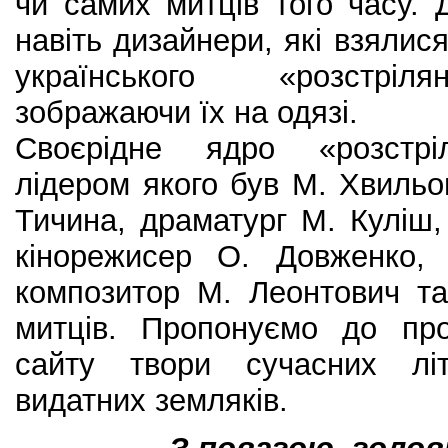
чи самих митців того часу.
навіть дизайнери, які взялис
українського «розстріля
зображаючи їх на одязі.
Своєрідне ядро «розстріл
лідером якого був М. Хвильо
Тичина, драматург М. Куліш
кінорежисер О. Довженко,
композитор М. Леонтович та
митців. Пропонуємо до про
сайту твори сучасних лі
видатних земляків.