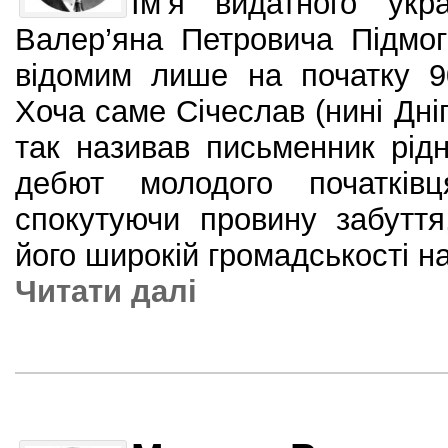
Ім’я видатного укр
Валер’яна Петровича Підмо
відомим лише на початку 90
Хоча саме Січеслав (нині Дні
так називав письменник рід
дебют молодого початків
спокутуючи провину забутт
його широкій громадськості на
Читати далi