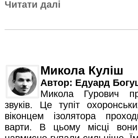
Читати далi
Микола Куліш
Автор: Едуард Богу
Микола Гурович пр
звуків. Це тупіт охоронськ
віконцем ізолятора проход
варти. В цьому місці вони