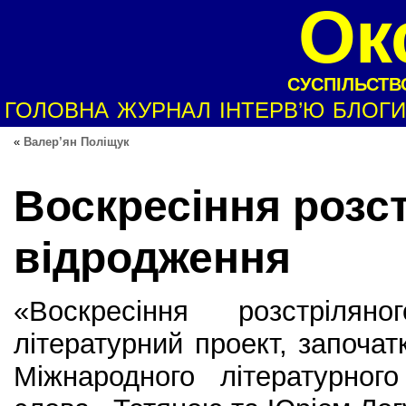
Ок
СУСПІЛЬСТВО
ГОЛОВНА
ЖУРНАЛ
ІНТЕРВ’Ю
БЛОГИ
«
Валер’ян Поліщук
Воскресіння розс
відродження
«Воскресіння розстрілян
літературний проект, започат
Міжнародного літературног