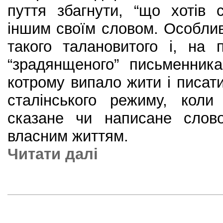
пуття збагнути, “що хотів 
іншим своїм словом. Особли
такого талановитого і, на 
“зрадянщеного” письменник
котрому випало жити і писати
сталінського режиму, кол
сказане чи написане слов
власним життям.
Читати далi