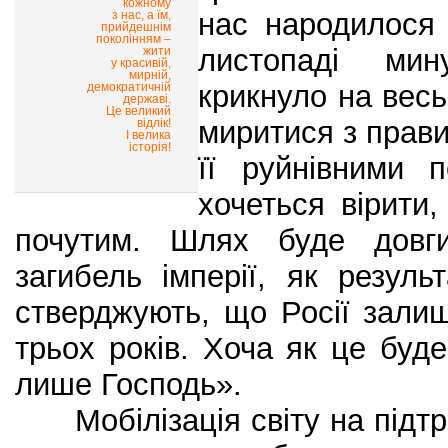
кожному
нас народилося 
з нас, а їм,
прийдешнім
поколінням –
листопаді мин
жити
у красивій,
мирній,
крикнуло на весь
демократичній
державі.
Це великий
миритися з прав
відлік!
І велика
історія!
її руйнівними п
хочеться вірити
почутим. Шлях буде довг
загибель імперії, як результ
стверджують, що Росії зали
трьох років. Хоча як це буде
лише Господь».
Мобілізація світу на підтр