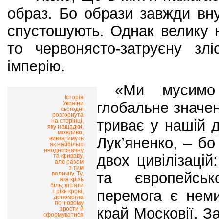
образ. Бо образи завжди вн
спустошують. Однак велику 
то червонясто-затруєну зл
імперію.
«Ми мусимо р
Історія
глобальне значенн
України
сьогодні
розгорнута
триває у нашій д
на сторінці,
яку нащадки,
можливо,
Лук’яненко, – бо
вивчатимуть
як найбільш
неоднозначну
двох цивілізацій:
та криваву,
але разом
з тим
та європейськ
величну. Ту,
яка крізь
біль, втрати
перемога є нем
і ріки крові,
допомогла
по-новому
край Московії. З
зрости й
сформуватися