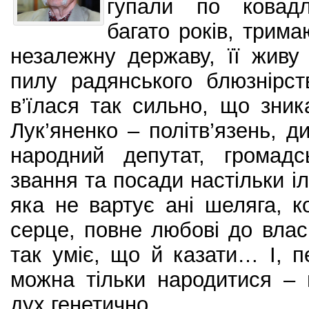
гупали по ковадлу
багато років, трима
незалежну державу, її живу
пилу радянського блюзнірст
в’їлася так сильно, що зни
Лук’яненко – політв’язень, д
народний депутат, громадс
звання та посади настільки і
яка не вартує ані шеляга, 
серце, повне любові до вла
так уміє, що й казати… І, 
можна тільки народитися – 
дух генетично…