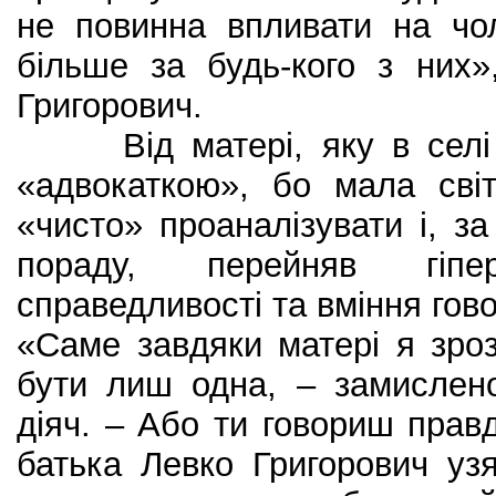
не повинна впливати на чо
більше за будь-кого з них»
Григорович.
Від матері, яку в селі к
«адвокаткою», бо мала сві
«чисто» проаналізувати і, з
пораду, перейняв гіпе
справедливості та вміння гов
«Саме завдяки матері я зро
бути лиш одна, – замислен
діяч. – Або ти говориш прав
батька Левко Григорович уз