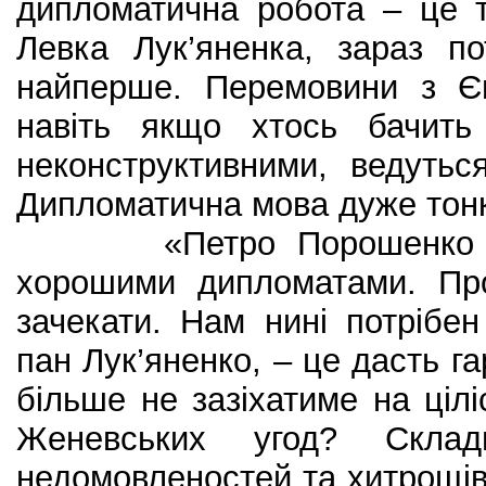
дипломатична робота – це 
Левка Лук’яненка, зараз по
найперше. Перемовини з Є
навіть якщо хтось бачить
неконструктивними, ведутьс
Дипломатична мова дуже тонка
«Петро Порошенко та 
хорошими дипломатами. Про
зачекати. Нам нині потрібе
пан Лук’яненко, – це дасть г
більше не зазіхатиме на цілі
Женевських угод? Склад
недомовленостей та хитрощів,