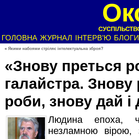
Ок
СУСПІЛЬСТВО
ГОЛОВНА
ЖУРНАЛ
ІНТЕРВ’Ю
БЛОГИ
«
Якими набоями стріляє інтелектуальна зброя?
«Знову преться р
галайстра. Знову 
роби, знову дай і
Людина епоха, 
незламною вірою, 