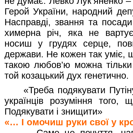
не думає. Левко Лук’яненко – 
Герой України, народний депу
Насправді, звання та посади
химерна річ, яка не варту
носиш у грудях серце, пов
держави. Не кожен так уміє, щ
такою любов’ю можна тільки
той козацький дух генетично.
«Треба подякувати Путіну 
українців розуміння того, 
Подякувати і знищити»
«… І омочиш руки свої у кр
Саме це почуття, навіть