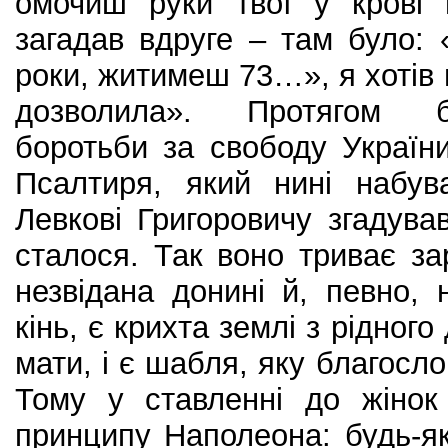
омочиш руки твої у крові 
загадав вдруге – там було:
роки, житимеш 73…», я хотів 
дозволила». Протягом ба
боротьби за свободу Україн
Псалтиря, який нині набува
Левкові Григоровичу згадува
сталося. Так воно триває з
незвідана донині й, певно, н
кінь, є крихта землі з рідног
мати, і є шабля, яку благосло
Тому у ставленні до жінок
принципу Наполеона: будь-я