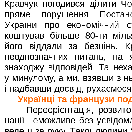
Кравчук погодився ділити Ч
пряме порушення Постан
України про економічний с
коштував більше 80-ти міл
його віддали за безцінь. К
неоднозначних питань, на я
знаходжу відповідей. Та не
у минулому, а ми, взявши з нь
і надбавши досвід, рухаємося
Українці та французи под
Переорієнтація, розвиток
нації неможливе без усвідом
веде її за руку. Такої людини