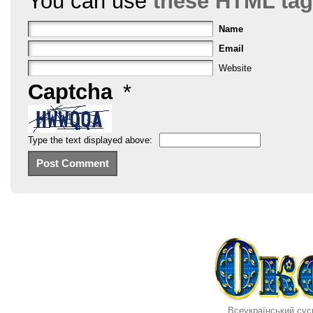
You can use
these HTML ta
Name
Email
Website
Captcha
*
Type the text displayed above:
Всеукраїнський сус