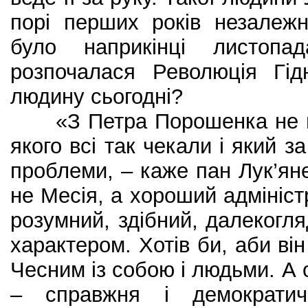
порі перших років незалежн
було наприкінці листопа
розпочалася Революція Гід
людину сьогодні?
«З Петра Порошенка не ва
якого всі так чекали і який з
проблеми, – каже пан Лук’яне
не Месія, а хороший адміністр
розумний, здібний, далекогля
характером. Хотів би, аби ві
Чесним із собою і людьми. А о
– справжня і демократич