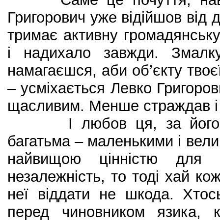
Григорович уже відійшов від 
тримає активну громадянську
і надихало завжди. Змал
намагаєшся, аби об’єкту твоє
– усміхається Левко Григоров
щасливим. Менше страждав і 
І любов ця, за його с
багатьма – маленькими і вел
найвищою цінністю для н
незалежність, то тоді хай ко
неї віддати не шкода. Хтос
перед чиновником язика, к