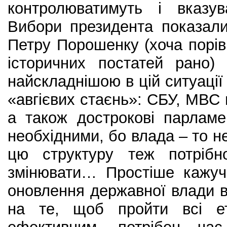
контролюватимуть і вказу
Вибори президента показали
Петру Порошенку (хоча порів
історичних постатей рано)
найскладнішою в цій ситуації
«авгієвих стаєнь»: СБУ, МВС в
а також дострокові парламе
необхідними, бо влада – то н
цю структуру теж потрібн
змінювати… Простіше кажуч
оновлення державної влади в
на те, щоб пройти всі ет