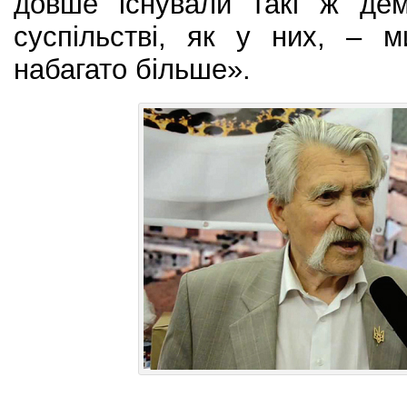
довше існували такі ж дем
суспільстві, як у них, – 
набагато більше».