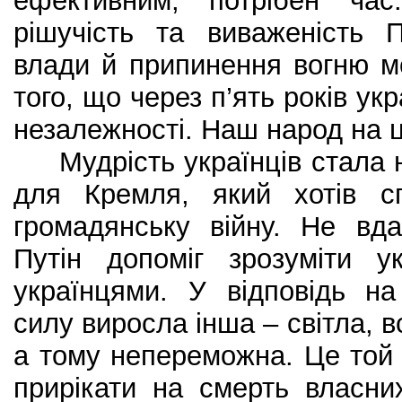
ефективним, потрібен час
рішучість та виваженість 
влади й припинення вогню м
того, що через п’ять років укр
незалежності. Наш народ на ц
Мудрість українців стала 
для Кремля, який хотів сп
громадянську війну. Не вда
Путін допоміг зрозуміти 
українцями. У відповідь н
силу виросла інша – світла, в
а тому непереможна. Це той 
прирікати на смерть власни