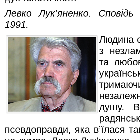
Левко Лук’яненко. Сповідь
1991.
Людина е
з незла
та любо
українськ
тримаюч
незалеж
душу. 
радянс
псевдоправди, яка в’їлася та