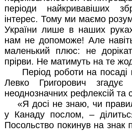
періоди найкривавіших зб
інтерес. Тому ми маємо розу
України лише в наших руках
нам не допоможе! Але навіт
маленький плюс: не доріка
прірви. Не матимуть на те жо
Період роботи на посаді п
Левко Григорович згадує 
неоднозначних рефлексій та с
«Я досі не знаю, чи правил
у Канаду послом, – ділитьс
Посольство покинув на знак п