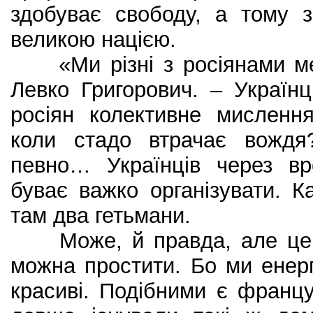
здобуває свободу, а тому з
великою нацією.
«Ми різні з росіянами мен
Левко Григорович. – Українці
росіян колективне мисленн
коли стадо втрачає вождя
певно… Українців через вр
буває важко організувати. Ка
там два гетьмани.
Може, й правда, але це т
можна простити. Бо ми енергі
красиві. Подібними є францу