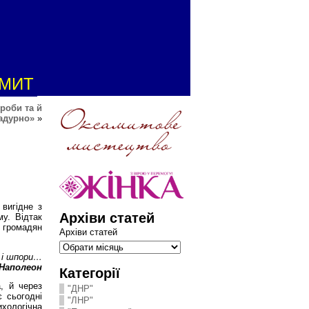
АМИТ
роби та й
Задурно»
»
 вигідне з
Архіви статей
му. Відтак
 громадян
Архіви статей
 і шпори…
Наполеон
Категорії
а, й через
"ДНР"
є сьогодні
"ЛНР"
хологічна