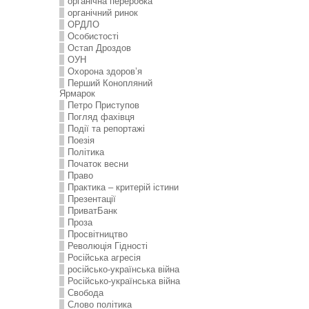
органічна переробка
органічний ринок
ОРДЛО
Особистості
Остап Дроздов
ОУН
Охорона здоров’я
Перший Конопляний
Ярмарок
Петро Приступов
Погляд фахівця
Події та репортажі
Поезія
Політика
Початок весни
Право
Практика – критерій істини
Презентації
ПриватБанк
Проза
Просвітництво
Революція Гідності
Російська агресія
російсько-українська війна
Російсько-українська війна
Свобода
Слово політика