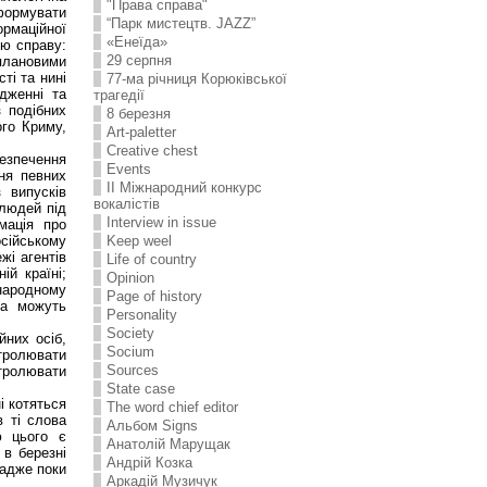
"Права справа"
сформувати
“Парк мистецтв. JAZZ”
ормаційної
«Енеїда»
ою справу:
29 серпня
плановими
ті та нині
77-ма річниця Корюківської
дженні та
трагедії
з подібних
8 березня
ого Криму,
Art-paletter
Creative chest
езпечення
Events
ня певних
II Міжнародний конкурс
 випусків
вокалістів
 людей під
Interview in issue
мація про
Keep weel
сійському
жі агентів
Life of country
ій країні;
Opinion
жнародному
Page of history
діа можуть
Personality
Society
них осіб,
Socium
тролювати
Sources
нтролювати
State case
і котяться
The word chief editor
в ті слова
Альбом Signs
ю цього є
Анатолій Марущак
 в березні
Андрій Козка
 адже поки
Аркадій Музичук