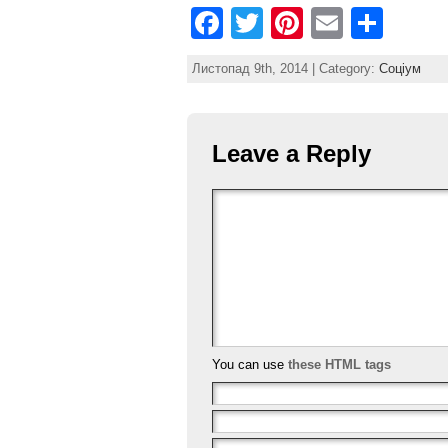
F
T
Pi
E
S
a
w
nt
m
h
Листопад 9th, 2014 | Category:
Соціум
c
itt
er
ai
ar
e
er
e
l
e
b
st
Leave a Reply
o
o
k
You can use
these HTML tags