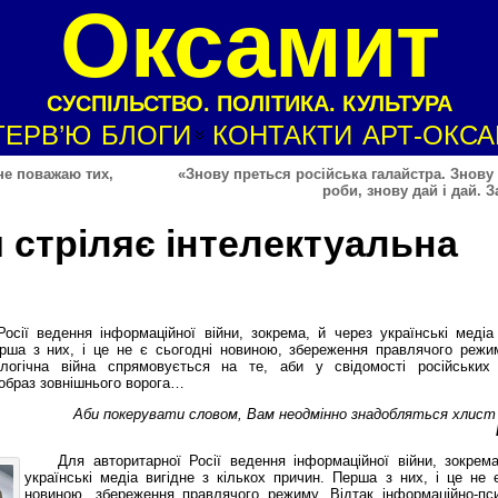
Оксамит
СУСПІЛЬСТВО. ПОЛІТИКА. КУЛЬТУРА
ТЕРВ’Ю
БЛОГИ
КОНТАКТИ
АРТ-ОКС
не поважаю тих,
«Знову преться російська галайстра. Знову 
роби, знову дай і дай. 
 стріляє інтелектуальна
осії ведення інформаційної війни, зокрема, й через українські медіа
ерша з них, і це не є сьогодні новиною, збереження правлячого режи
ологічна війна спрямовується на те, аби у свідомості російських
образ зовнішнього ворога…
Аби покерувати словом, Вам неодмінно знадобляться хлист
Для авторитарної Росії ведення інформаційної війни, зокрем
українські медіа вигідне з кількох причин. Перша з них, і це не 
новиною, збереження правлячого режиму. Відтак інформаційно-пси