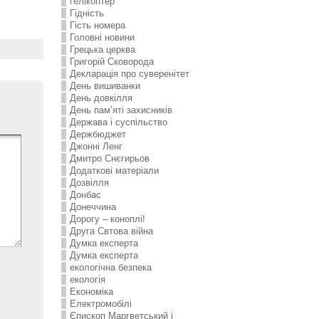
гелікоптер
Гідність
Гість номера
Головні новини
Грецька церква
Григорій Сковорода
Декларація про суверенітет
День вишиванки
День довкілля
День пам’яті захисників
Держава і суспільство
Держбюджет
Джонні Ленг
Дмитро Снєгирьов
Додаткові матеріали
Дозвілля
Донбас
Донеччина
Дорогу – коноплі!
Друга Свтова війна
Думка експерта
Думка експерта
екологічна безпека
екологія
Економіка
Електромобілі
Єпископ Маргветський і