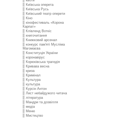
квоти
Київська оперета
Київська Русь
Київський театр оперети
Кіно
кінофестиваль «Корона
Карпат»
Клівленд Воткіс
книгочитання
Книжковий арсенал
конкурс пам'яті Мусліма
Магомаєва
Конституція України
коронавірус
Корюківська трагедія
Кривава весна
криза
Кримінал
Культура
культура
Курсін Антон
Лист небайдужого читача
література
Мандри та дозвілля
медіа
Меню
Мистецтво