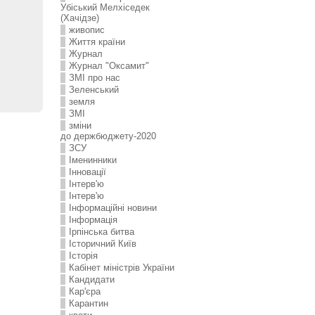
Убіський Мелхіседек
(Хачідзе)
живопис
Життя країни
Журнал
Журнал "Оксамит"
ЗMI про нас
Зеленський
земля
ЗМІ
зміни
до держбюджету-2020
ЗСУ
Іменинники
Інновації
Інтерв'ю
Інтерв'ю
Інформаційні новини
Інформація
Ірпінська битва
Історичний Київ
Історія
Кабінет міністрів України
Кандидати
Кар'єра
Карантин