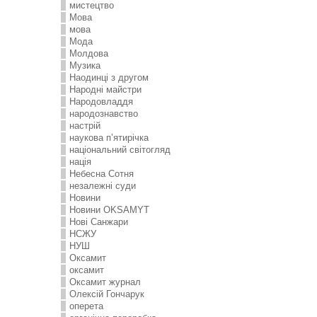
мистецтво
Мова
мова
Мода
Молдова
Музика
Наодинці з другом
Народні майстри
Народовладдя
народознавство
настрій
наукова п’ятирічка
національний світогляд
нація
Небесна Сотня
незалежні суди
Новини
Новини OKSAMYT
Нові Санжари
НСЖУ
НУШ
Оксамит
оксамит
Оксамит журнал
Олексій Гончарук
оперета