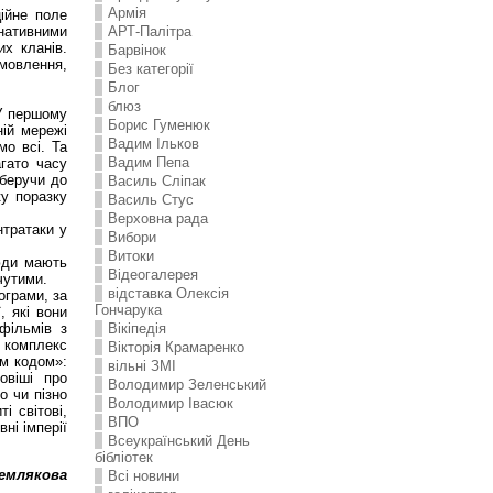
Армія
ційне поле
АРТ-Палітра
нативними
их кланів.
Барвінок
мовлення,
Без категорії
Блог
блюз
 У першому
Борис Гуменюк
ній мережі
Вадим Ільков
мо всі. Та
Вадим Пепа
агато часу
 беручи до
Василь Сліпак
ку поразку
Василь Стус
Верховна рада
нтратаки у
Вибори
Витоки
юди мають
Відеогалерея
чутими.
відставка Олексія
ограми, за
Гончарука
, які вони
Вікіпедія
фільмів з
 комплекс
Вікторія Крамаренко
им кодом»:
вільні ЗМІ
овіші про
Володимир Зеленський
о чи пізно
Володимир Івасюк
і світові,
ВПО
ні імперії
Всеукраїнський День
бібліотек
емлякова
Всі новини