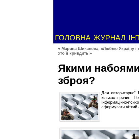
ГОЛОВНА
ЖУРНАЛ
ІН
«
Марина Шикалова: «Люблю Україну і 
хто її кривдить!»
Якими набоями
зброя?
Для авторитарної Р
кількох причин. П
інформаційно-псих
сформувати чіткий 