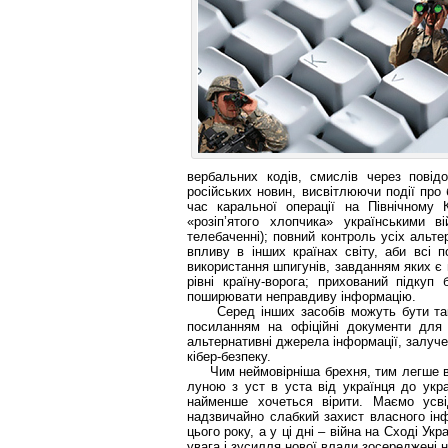
вербальних кодів, смислів через повід
російських новин, висвітлюючи події про
час каральної операції на Північному К
«розіп’ятого хлопчика» українськими 
телебаченні); повний контроль усіх альт
впливу в інших країнах світу, аби всі 
використання шпигунів, завданням яких 
рівні країну-ворога; прихований підкуп
поширювати неправдиву інформацію.
Серед інших засобів можуть бути також
посиланням на офіційні документи для 
альтернативні джерела інформації, залуче
кібер-безпеку.
Чим неймовірніша брехня, тим легше в не
луною з уст в уста від українця до укр
найменше хочеться вірити. Маємо усві
надзвичайно слабкий захист власного інф
цього року, а у ці дні – війна на Сході У
увага і зусилля нової влади зосереджені 