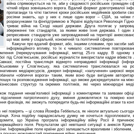
війна спрямовується на те, аби у свідомості російських громадян 
чіткий образ зовнішнього ворога. Вдалий формат довготривалої інф
пропаганди та чіткі тактичні кроки російських медійників зробили св
росіяни знають, що у них є лише один ворог – США, за чиїми 
розрахунками та фінпідтримкою в Україні відбулася Революція Гіднос
триває війна на Сході нашої держави. Друга полягає у запрова
збереженні тих стандартів, за якими живе їхня держава. І один 
репресивних стандартів уже запроваджений на території анексован
що має вияв у соціальній, кономічній та політичній сферах.
Кажучи про вдалий формат, або, іншими словами, про засоби заб
інформаційного впливу, то їх є чимало: систематичне повторюван
омлення (перекручування інформації, метод 25-го кадру. В одному з
 бої під Слов’янськом, російські журналісти використали кадри вбивств
авказі; постійна трансляція відверто неправдивої інформації (інфор
військовими у Слов’янську, яка систематично транслювалася на ро
ернативних медіаресурсів, джерел інформації; «залучення» широкої мере
побачили «обличчя ворога» таким, яким воно буде вигідним авторитарн
є пошук та розповсюдження інформації, що зможе дискредитувати на мі
 бізнесових структур та окремих політиків, які через міжнародні ме
 подання ненав’язливої інформації з коментарями та заявами офіцій
підсилення патріотичного духу, вміння домовлятися та помірно кон
ння фахівців, які зможуть попередити будь-які інформаційні атаки та ко
ї повірять – ці слова Йозефа Геббельса, як ніколи актуально сьогодн
аїнця. Хоча подібну парадоксальну думку не хочеться підхоплювати, 
домити, що Україна програла інформаційну війну Росії й причино
ормаційного поля. Результатом цієї невтішної ситуації є анексія Криму
країни. Інформаційне поле країни досі залишається вразливим і зболеним,
на пошуку можливостей припинення війни, вирішення