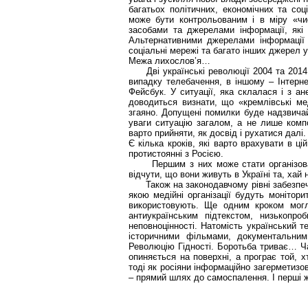
багатьох політичних, економічних та со
може бути контрольованим і в міру «чи
засобами та джерелами інформації, які 
Альтернативними джерелами інформації 
соціальні мережі та багато інших джерел у
Межа лихослов’я…
Дві українські революції 2004 та 2014 
випадку телебачення, в іншому – Інтерн
Фейсбук. У ситуації, яка склалася і з ан
доводиться визнати, що «кремлівські ме
згаяно. Допущені помилки буде надзвича
уваги ситуацію загалом, а не лише комп
варто прийняти, як досвід і рухатися далі.
Є кілька кроків, які варто врахувати в ц
протистоянні з Росією.
Першим з них може стати організована
відчути, що вони живуть в Україні та, ха
Також на законодавчому рівні забезпечит
якою медійні організації будуть монітори
використовують. Ще одним кроком могл
антиукраїнським підтекстом, низькопро
неповноцінності. Натомість український 
історичними фільмами, документальним
Революцію Гідності. Боротьба триває… Ча
опиняється на поверхні, а програє той, хт
тоді як росіяни інформаційно загерметизова
– прямий шлях до самоспалення. І перші 