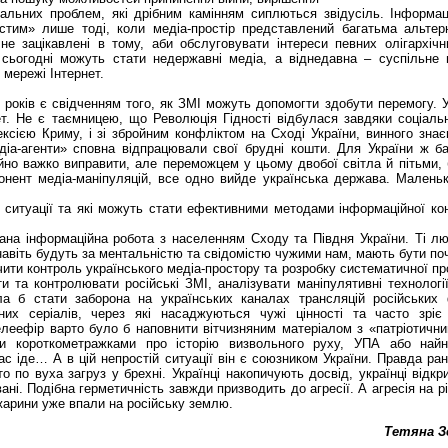
ціальних проблем, які дрібним камінням сиплються звідусіль. Інформа
стим» лише тоді, коли медіа-простір представлений багатьма альтер
не зацікавлені в тому, аби обслуговувати інтереси певних олігархічн
сьогодні можуть стати недержавні медіа, а віднедавна – суспільне 
 мережі Інтернет.
років є свідченням того, як ЗМІ можуть допомогти здобути перемогу.
ет. Не є таємницею, що Революція Гідності відбулася завдяки соціаль
ексією Криму, і зі збройним конфліктом на Сході України, винного знає
діа-агенти» сповна відпрацювали свої брудні кошти. Для України ж б
йно важко виправити, але переможцем у цьому двобої світла й пітьми,
онент медіа-маніпуляцій, все одно вийде українська держава. Малень
ій ситуації та які можуть стати ефективними методами інформаційної ко
 інформаційна робота з населенням Сходу та Півдня України. Ті л
й навіть будуть за ментальністю та свідомістю чужими нам, мають бути по
и контроль українського медіа-простору та розробку систематичної пр
ти та контролювати російські ЗМІ, аналізувати маніпулятивні технології
а б стати заборона на українських каналах трансляцій російських 
бних серіалів, через які насаджуються чужі цінності та часто зріє
телеефір варто було б наповнити вітчизняним матеріалом з «патріотичн
и короткометражками про історію визвольного руху, УПА або найн
с іде… А в цій непростій ситуації він є союзником України. Правда ран
о по вуха загруз у брехні. Українці накопичують досвід, українці відкрит
ні. Подібна герметичність завжди призводить до агресії. А агресія на рів
жарини уже впали на російську землю.
Тетяна З