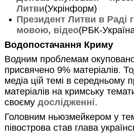
Литви
(Укрінформ)
Президент Литви в Раді 
мовою, відео
(РБК-Україна
Водопостачання Криму
Водним проблемам окуповано
присвячено 9% матеріалів. Тод
медіа цій темі в середньому 
матеріалів на кримську темати
своєму
дослідженні
.
Головним ньюзмейкером у те
півострова став глава українсь