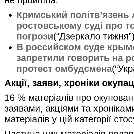
не пройшла:
Кримський політв’язень 
ростовському суді про то
погрози
(“Дзеркало тижня”
В российском суде крым
запретили говорить на р
протест омбудсмена
(“Укр
Акції, заяви, хроніки окупац
16 % матеріалів про окуповани
заявами, акціями та хроніками
матеріалів у цій категорії стос
Частина цих матеріалів подав