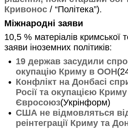
Кривонос
/ “Політека”).
Міжнародні заяви
10,5 % матеріалів кримської 
заяви іноземних політиків:
19 держав засудили спроб
окупацію Криму в ООН
(2
Конфлікт на Донбасі спр
Росії та окупацією Криму
Євросоюз
(Укрінформ)
США не відмовляться ві
реінтеграції Криму та До