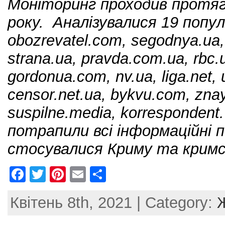
Моніторинг проходив протяг
року. Аналізувалися 19 попу
obozrevatel.com, segodnya.ua, 
strana.ua, pravda.com.ua, rbc.
gordonua.com, nv.ua, liga.net, 
censor.net.ua, bykvu.com, znay
suspilne.media, korrespondent
потрапили всі інформаційні 
стосувалися Криму та крим
F
T
Pi
E
S
a
w
nt
m
h
Квітень 8th, 2021 | Category:
c
itt
er
ai
ar
e
er
e
l
e