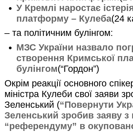
У Кремлі наростає істері
платформу – Кулеба
(24 
– та політичним булінгом:
МЗС України назвало погр
створення Кримської пл
булінгом
(“Гордон”)
Окрім реакції основного спіке
міністра Кулеби свої заяви з
Зеленський (
“Повернути Укра
Зеленський зробив заяву з 
“референдуму” в окупован