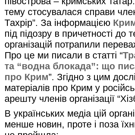
півострова – кримських татар
тему стосувалася справи члені
Тахрір”. За інформацією
Крим
під підозру в причетності до 
організацій потрапили перева
Про це ми писали в статті “
Тр
та “водна блокада”: що пис
про Крим
”. Згідно з цим дос
матеріалів про Крим у російс
арешту членів організації “Хіз
В українських медіа цій орган
менше новин, проте і поза їх