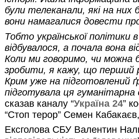
були телеканали, які на них 
вони намагалися довести про
Тобто української політики в
відбувалося, а почала вона ві
Коли ми говоримо, чи можна 
зробити, я кажу, що перший р
Крим уже на підготовлений ґ
підготувала ця гуманітарна 
сказав каналу “
Україна 24
” к
“Стоп терор” Семен Кабакаєв,
Ексголова СБУ Валентин Нал