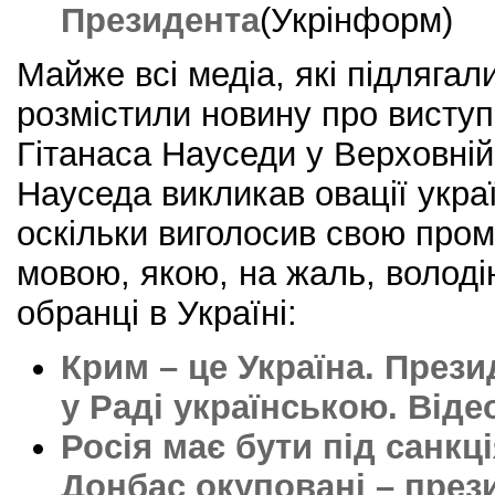
Президента
(Укрінформ)
Майже всі медіа, які підлягал
розмістили новину про висту
Гітанаса Науседи у Верховній
Науседа викликав овації укра
оскільки виголосив свою про
мовою, якою, на жаль, володію
обранці в Україні:
Крим – це Україна. През
у Раді українською. Віде
Росія має бути під санкц
Донбас окуповані – през