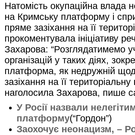
Натомість окупаційна влада н
на Кримську платформу і спри
пряме зазіхання на її територі
прокоментувала ініціативу ре
Захарова: “Розглядатимемо уч
організацій у таких діях, зокр
платформа, як недружній щодо
зазіхання на її територіальну ц
наголосила Захарова, пише 
У Росії назвали нелегіт
платформу
(“Гордон”)
Заохочує неонацизм, – Р