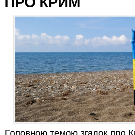
ПРО КРИМ
Г
оловною темою згадок про К