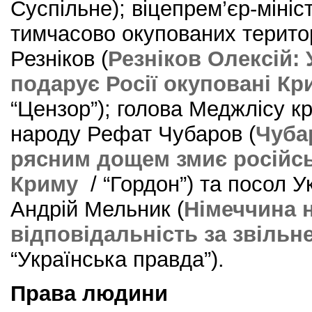
Суспільне); віцепрем’єр-мініст
тимчасово окупованих територ
Резніков (
Резніков Олексій: 
подарує Росії окуповані Кр
“Цензор”); голова Меджлісу к
народу Рефат Чубаров (
Чуба
рясним дощем змиє російсь
Криму
/ “Гордон”) та посол У
Андрій Мельник (
Німеччина 
відповідальність за звільн
“Українська правда”).
Права людини