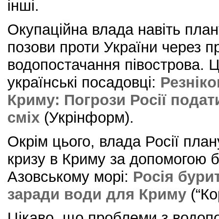
інші.
Окупаційна влада навіть план
позови проти України через 
водопостачання півострова. Ц
українські посадовці:
Резніко
Криму: Погрози Росії пода
сміх
(Укрінформ).
Окрім цього, влада Росії пла
кризу в Криму за допомогою б
Азовському морі:
Росія бури
заради води для Криму
(“Ко
Цікаво, що проблеми з водоп