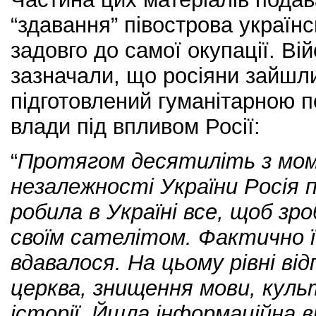
“здавання” півострова украї
задовго до самої окупації. Ві
зазначали, що росіяни зайшли
підготовлений гуманітарною п
влади під впливом Росії:
“
Протягом десятиліть з мом
незалежності України Росія 
робила в Україні все, щоб з
своїм сателітом. Фактично ї
вдавалося. На цьому рівні ві
церква, знищення мови, куль
історії. Йшла інформаційна ві