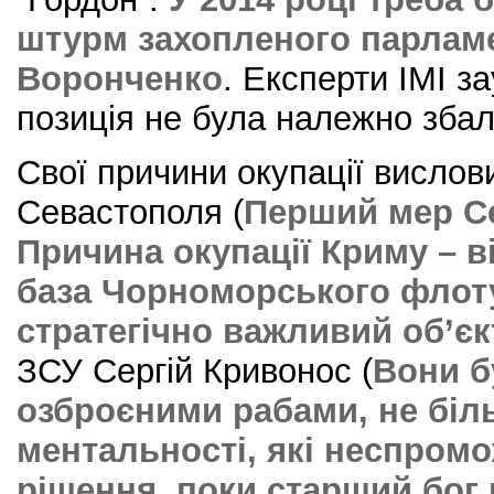
штурм захопленого парлам
Воронченко
. Експерти ІМІ з
позиція не була належно зба
Свої причини окупації вислов
Севастополя (
Перший мер С
Причина окупації Криму – 
база Чорноморського флоту
стратегічно важливий об’єк
ЗСУ Сергій Кривонос (
Вони б
озброєними рабами, не біль
ментальності, які неспром
рішення, поки старший бог 