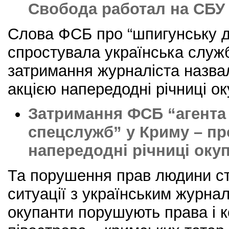
Свобода работал на СБУ
Слова ФСБ про “шпигунську д
спростувала українська служб
затримання журналіста назва
акцією напередодні річниці оку
Затримання ФСБ “агента
спецслужб” у Криму – пр
напередодні річниці окуп
Та порушення прав людини с
ситуації з українським журна
окупанти порушують права і к