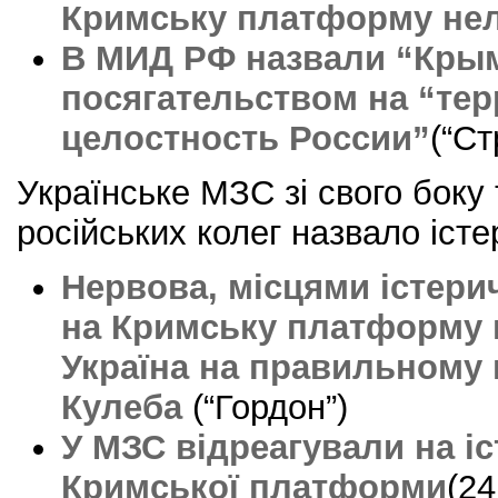
Кримську платформу не
В МИД РФ назвали “Кры
посягательством на “те
целостность России”
(“Ст
Українське МЗС зі свого боку
російських колег назвало істе
Нервова, місцями істери
на Кримську платформу 
Україна на правильному 
Кулеба
(“Гордон”)
У МЗС відреагували на іс
Кримської платформи
(24