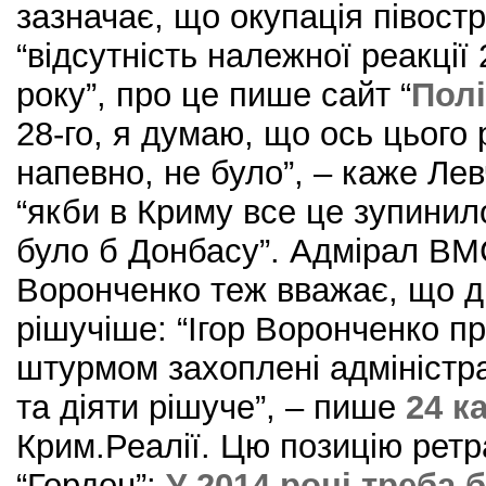
зазначає, що окупація півост
“відсутність належної реакції 
року”, про це пише сайт “
Полі
28-го, я думаю, що ось цього 
напевно, не було”, – каже Ле
“якби в Криму все це зупинило
було б Донбасу”. Адмірал ВМС
Воронченко теж вважає, що ді
рішучіше: “Ігор Воронченко п
штурмом захоплені адміністра
та діяти рішуче”, – пише
24 к
Крим.Реалії. Цю позицію ретр
“Гордон”:
У 2014 році треба 