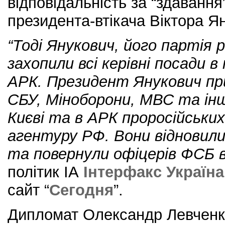
відповідальність за “здаванн
президента-втікача Віктора Я
“Тоді Янукович, його партія 
захопили всі керівні посади в
АРК. Президент Янукович пр
СБУ, Міноборони, МВС та інш
Києві та в АРК проросійськи
агентуру РФ. Вони відновил
та повернули офіцерів ФСБ 
політик ІА
Інтерфакс Україна
сайт “
Сегодня
”.
Дипломат Олександр Левченко