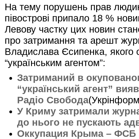
На тему порушень прав люди
півострові припало 18 % нови
Левову частку цих новин ста
про затримання та арешт жур
Владислава Єсипенка, якого 
“українським агентом”:
Затриманий в окуповано
“український агент” вия
Радіо Свобода
(Укрінформ
У Криму затримали журна
до нього не пускають ад
Оккупация Крыма – ФСБ