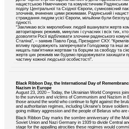
нацистською Німеччиною та комуністичним Радянським
поділу Центральної та Східної Європи, сумнозвісний пак
злочинів, вчинених цими режимами. Радянський і нацис
страждання людям усієї Європи, мільйони були безглузд
гідності.
“Закликаю всіх миролюбних людей вшанувати жертв комун
авторитарних режимів, минулих і сучасних і всіх тих, хт
дозволяти Росії відбілювати злочини радянського комун
Сталіна”, – заявив Павло Ґрод, Президент СКУ. “Кремлі
впливу продовжують заперечувати Голодомор та інші ак
нищать пам’ятники жертвам та борцям за свободу та сію
жертв цих режимів ми будемо продовжувати захищати пра
частину кожної людської особистості”.
Black Ribbon Day, the International Day of Remembran
Nazism in Europe
August 23,
2020
– Today, the Ukrainian World Congress joins
to the survivors and victims of Communism and Nazism in Eur
those around the world who continue to fight against the brutal
and authoritarian regimes, including Ukraine’s brave soldiers
going military aggression and the people of Belarus who are 
Black Ribbon Day marks the sombre anniversary of the Mol
Soviet Union and Nazi Germany in
1939
to divide Central a
stage for the appalling atrocities these regimes would comm