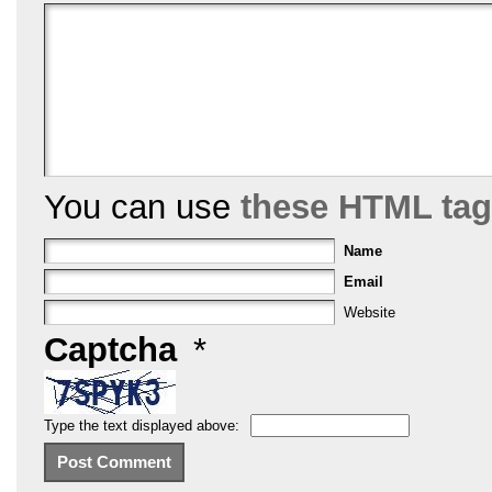
o
k
You can use
these HTML ta
Name
Email
Website
Captcha
*
Type the text displayed above: