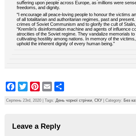
suffering upon people across Europe, as millions were sense
freedoms, and dignity.
“I encourage all peace-loving people to honour the victim
of all totalitarian and authoritarian regimes, past and prese
crimes of Soviet Communism and to glorify the cult of Stali
“Kremlin’s disinformation machine and agents of influence c
atrocities of the Soviet regime. They vandalize memorials to
cultivating hostility among nations. In memory of the victims
uphold the inherent dignity of every human being.”
F
T
Pi
E
S
a
w
nt
m
h
Серпень 23rd, 2020 | Tags:
День чорної стрічки
,
СКУ
| Category:
Без ка
c
itt
er
ai
ar
e
er
e
l
e
b
st
Leave a Reply
o