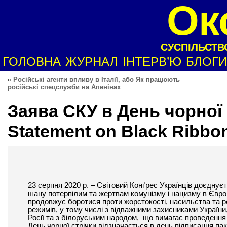
Ок
СУСПІЛЬСТВО
ГОЛОВНА
ЖУРНАЛ
ІНТЕРВ’Ю
БЛОГИ
«
Російські агенти впливу в Італії, або Як працюють
російські спецслужби на Апенінах
Заява СКУ в День чорної
Statement on Black Ribbo
23 серпня
2020
р. – Cвітовий Конґрес Українців доєднуєт
шану потерпілим та жертвам комунізму і нацизму в Європі
продовжує боротися проти жорстокості, насильства та р
режимів, у тому числі з відважними захисниками України, 
Росії та з білоруським народом, що вимагає проведення 
День чорної стрічки відзначається в день підписання п