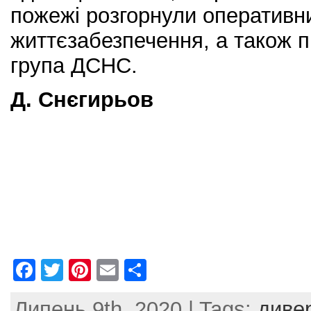
пожежі розгорнули оперативн
життєзабезпечення, а також 
група ДСНС.
Д. Снєгирьов
F
T
Pi
E
S
a
w
nt
m
h
Липень 9th, 2020 | Tags:
диве