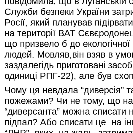
повідомила, що в Луганській 
Служби безпеки України затр
Росії, який планував підірват
на території ВАТ Сєвєродонец
що призвело б до екологічної 
людей. Мовляв,він взяв в ум
заздалегідь приготовані засоб
одиниці РПГ-22), але був схо
Чому ця невдала “диверсія” та
пожежами? Чи не тому, що на
“диверсанта” можна списати н
підпал? Або списати це на ін
“ЛНР”, яких, на жаль, затрима