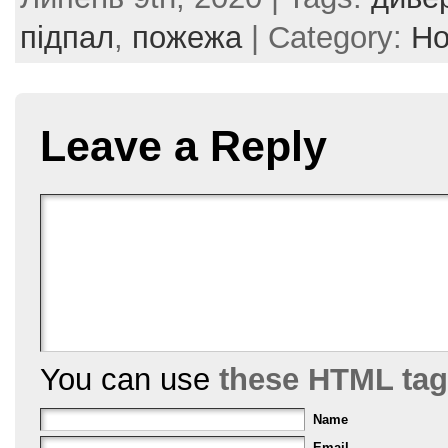
c
itt
er
ai
ar
e
er
e
l
e
підпал
,
пожежа
| Category:
Но
b
st
o
o
Leave a Reply
k
You can use
these HTML ta
Name
Email