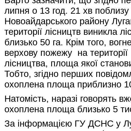
Варто зазначити, що згідно п
липня о 13 год. 21 хв поблизу
Новоайдарського району Луган
території лісництв виникла л
близько 50 га. Крім того, вогн
верхову пожежу на території 
лісництва, площа якої станови
Тобто, згідно перших повідом
охоплена площа приблизно 10
Натомість, наразі говорять вж
охоплена площа близько 5 тис
За інформацією ГУ ДСНС у Лу