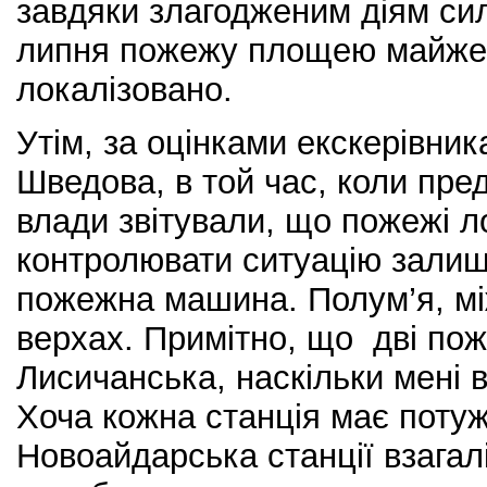
завдяки злагодженим діям сил
липня пожежу площею майже 
локалізовано.
Утім, за оцінками екскерівни
Шведова, в той час, коли пре
влади звітували, що пожежі ло
контролювати ситуацію зали
пожежна машина. Полум’я, мі
верхах. Примітно, що дві пож
Лисичанська, наскільки мені в
Хоча кожна станція має потужн
Новоайдарська станції взагал