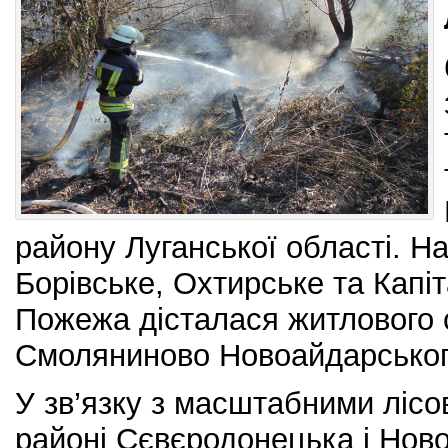
району Луганської області. На
Борівське, Охтирське та Капіт
Пожежа дісталася житлового 
Смоляниново Новоайдарськог
У зв’язку з масштабними ліс
районі Сєвєродонецька і Нов