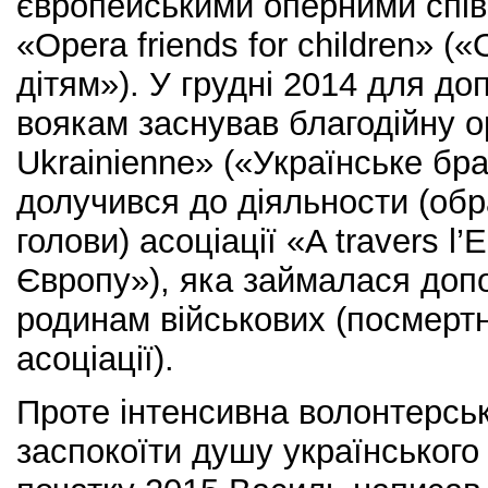
європейськими оперними спі
«Opera friends for children» (
дітям»). У грудні 2014 для д
воякам заснував благодійну ор
Ukrainienne» («Українське бра
долучився до діяльности (об
голови) асоціації «A travers 
Європу»), яка займалася допо
родинам військових (посмерт
асоціації).
Проте інтенсивна волонтерсь
заспокоїти душу українського