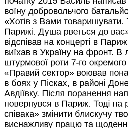
початку 2015 Василь написав 
воїну добровольчого батальйо
«Хотів з Вами товаришувати. 
Парижі. Душа рветься до вас»
відспівав на концерті в Париж
виїхав в Україну на фронт. В 
штурмової роти 7-го окремог
«Правий сектор» воював пона
в боях у Пісках, в районі Дон
Авдіївку. Після поранення на
повернувся в Париж. Тоді на 
співака» змінити блискучу тво
виснажливу працю та щоденні