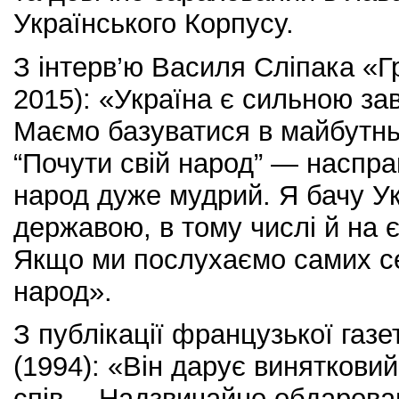
Українського Корпусу.
З інтерв’ю Василя Сліпака «
2015): «Україна є сильною за
Маємо базуватися в майбутнь
“Почути свій народ” — насправ
народ дуже мудрий. Я бачу У
державою, в тому числі й на є
Якщо ми послухаємо самих се
народ».
З публікації французької газ
(1994): «Він дарує винятковий
спів… Надзвичайно обдарован