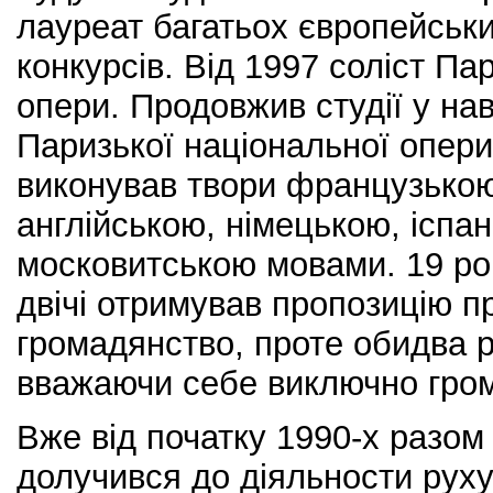
лауреат багатьох європейськ
конкурсів. Від 1997 соліст Па
опери. Продовжив студії у нав
Паризької національної опери
виконував твори французькою,
англійською, німецькою, іспа
московитською мовами. 19 рок
двічі отримував пропозицію 
громадянство, проте обидва р
вважаючи себе виключно гро
Вже від початку 1990-х разом
долучився до діяльности руху 