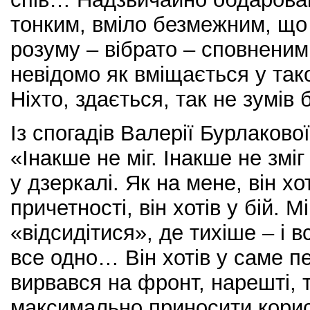
тонким, вміло безмежним, що 
розуму – вібрато – сповненим
невідомо як вміщається у так
Ніхто, здається, так не зумів 
Із спогадів Валерії Бурлаково
«Інакше не міг. Інакше не зміг
у дзеркалі. Як на мене, він хо
причетності, він хотів у бій. 
«відсидітися», де тихіше – і в
все одно… Він хотів у саме п
вирвався на фронт, нарешті, 
максимально приносити корис