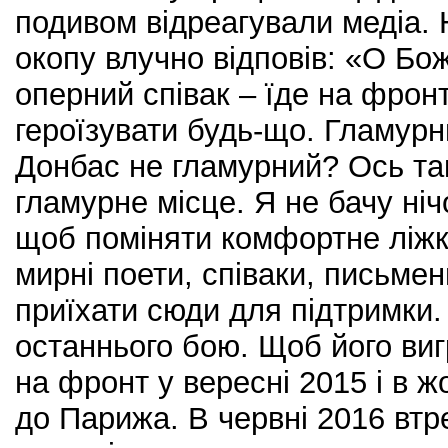
подивом відреагували медіа. 
окопу влучно відповів: «О Бо
оперний співак – їде на фро
героїзувати будь-що. Гламурн
Донбас не гламурний? Ось та
гламурне місце. Я не бачу ніч
щоб поміняти комфортне ліжк
мирні поети, співаки, письме
приїхати сюди для підтримки.
останнього бою. Щоб його ви
на фронт у вересні 2015 і в ж
до Парижа. В червні 2016 втре