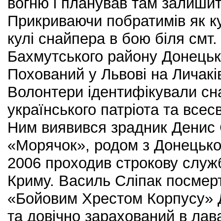
вогню і планував там залишит
Прикриваючи побратимів як ку
кулі снайпера в бою біля смт.
Бахмутського району Донецьк
Похований у Львові на Личакі
Волонтери ідентифікували сн
українського патріота та всесв
Ним виявився зрадник Денис
«Морячок», родом з Донецької
2006 проходив строкову служ
Криму. Василь Сліпак посмер
«Бойовим Хрестом Корпусу» 
та довічно зарахований в лав