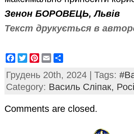
Зенон БОРОВЕЦЬ, Львів
Текст друкується в авторс
F
T
Pi
E
S
a
w
nt
m
h
Грудень 20th, 2024 | Tags:
#В
c
itt
er
ai
ar
e
er
e
l
e
Category:
Василь Сліпак,
Рос
b
st
o
Comments are closed.
o
k