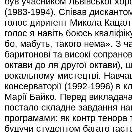
був учасником Львівської хор
(1983-1994). Співав дискантом
голос диригент Микола Кацал 
голос я навіть боюсь кваліфі
бо, мабуть, такого нема». З ч
баритонові та високі сопранові
октави до ля другої октави), 
вокальному мистецтві. Навчав
консерваторії (1992-1996) в кл
Марії Байко. Перед викладача
постало складне завдання на
програмами: як контр тенора 
будучи студентом багато гаст