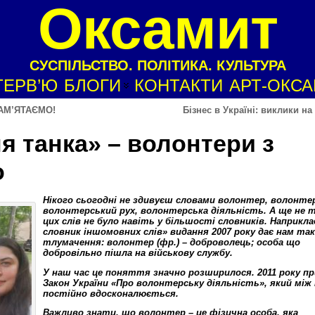
Оксамит
СУСПІЛЬСТВО. ПОЛІТИКА. КУЛЬТУРА
ТЕРВ’Ю
БЛОГИ
КОНТАКТИ
АРТ-ОКС
ПАМ’ЯТАЄМО!
Бізнес в Україні: виклики н
 танка» – волонтери з
о
Нікого сьогодні не здивуєш словами волонтер, волонте
волонтерський рух, волонтерська діяльність. А ще не 
цих слів не було навіть у більшості словників. Наприкл
словник іншомовних слів» видання 2007 року дає нам так
тлумачення: волонтер (фр.) – доброволець; особа що
добровільно пішла на військову службу.
У наш час це поняття значно розширилося. 2011 року п
Закон України «Про волонтерську діяльність», який між
постійно вдосконалюється.
Важливо знати, що волонтер – це фізична особа, яка