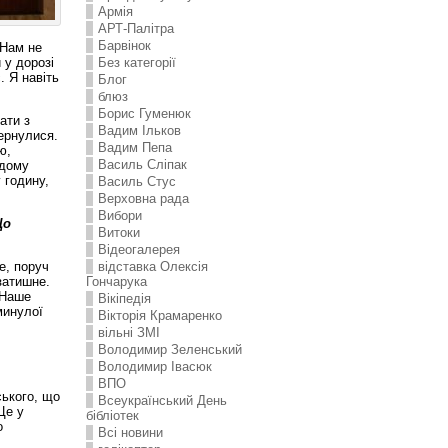
Армія
АРТ-Палітра
Барвінок
 Нам не
Без категорії
 у дорозі
. Я навіть
Блог
блюз
Борис Гуменюк
ати з
Вадим Ільков
вернулися.
Вадим Пепа
ю,
Василь Сліпак
одому
 годину,
Василь Стус
Верховна рада
Вибори
Що
Витоки
Відеогалерея
е, поруч
відставка Олексія
затишне.
Гончарука
 Наше
Вікіпедія
минулої
Вікторія Крамаренко
вільні ЗМІ
Володимир Зеленський
Володимир Івасюк
ВПО
ського, що
Всеукраїнський День
Це у
бібліотек
о
Всі новини