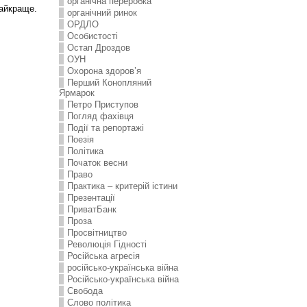
органічна переробка
найкраще.
органічний ринок
ОРДЛО
Особистості
Остап Дроздов
ОУН
Охорона здоров’я
Перший Конопляний
Ярмарок
Петро Приступов
Погляд фахівця
Події та репортажі
Поезія
Політика
Початок весни
Право
Практика – критерій істини
Презентації
ПриватБанк
Проза
Просвітництво
Революція Гідності
Російська агресія
російсько-українська війна
Російсько-українська війна
Свобода
Слово політика