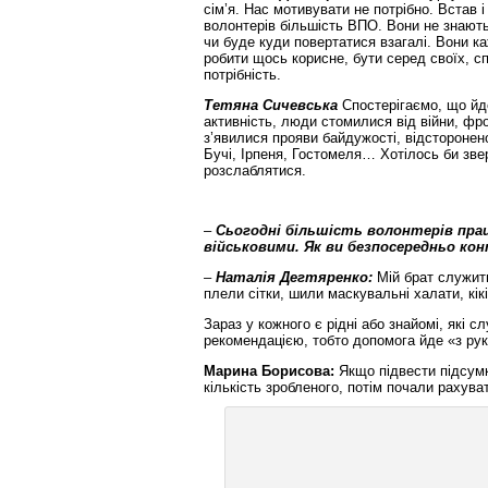
сім’я. Нас мотивувати не потрібно. Встав 
волонтерів більшість ВПО. Вони не знают
чи буде куди повертатися взагалі. Вони к
робити щось корисне, бути серед своїх, с
потрібність.
Тетяна Сичевська
Спостерігаємо, що йд
активність, люди стомилися від війни, фро
з’явилися прояви байдужості, відсторонен
Бучі, Ірпеня, Гостомеля… Хотілось би зв
розслаблятися.
–
Сьогодні більшість волонтерів пр
військовими. Як ви безпосередньо ко
–
Наталія Дегтяренко:
Мій брат служить
плели сітки, шили маскувальні халати, кік
Зараз у кожного є рідні або знайомі, які 
рекомендацією, тобто допомога йде «з рук
Марина Борисова:
Якщо підвести підсумк
кількість зробленого, потім почали рахува