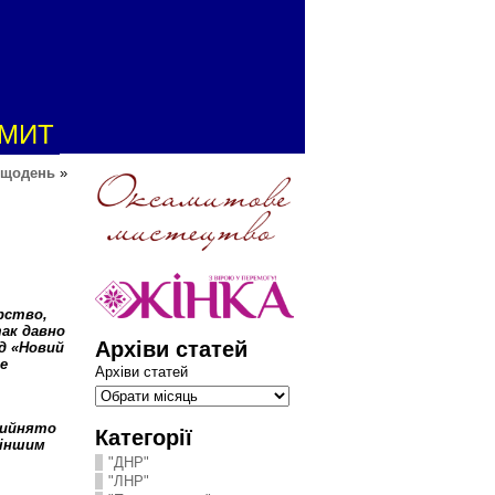
АМИТ
а щодень
»
рство,
так давно
Архіви статей
ад «Новий
е
Архіви статей
рийнято
Категорії
 іншим
"ДНР"
"ЛНР"