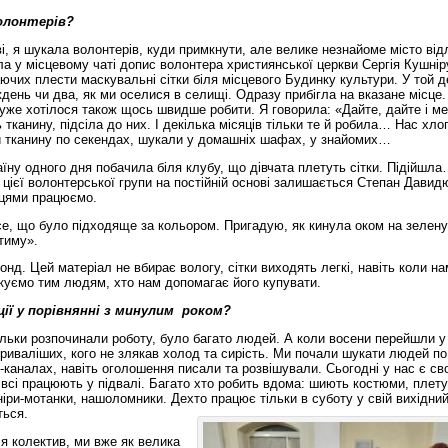
олонтерів?
, я шукала волонтерів, куди примкнути, але велике незнайоме місто від
а у місцевому чаті допис волонтера християнської церкви Сергія Кушнір
ючих плести маскувальні сітки біля місцевого Будинку культури. У той д
ень чи два, як ми оселися в селищі. Одразу прибігла на вказане місце.
дуже хотілося також щось швидше робити. Я говорила: «Дайте, дайте і ме
 тканину, підсіла до них. І декілька місяців тільки те й робила… Нас хло
 тканину по секендах, шукали у домашніх шафах, у знайомих…
аїну одного дня побачила біля клубу, що дівчата плетуть сітки. Підійшл
 цієї волонтерської групи на постійній основі залишається Степан Давид
пцями працюємо.
все, що було підходяще за кольором. Пригадую, як кинула оком на зелен
тиму».
нд. Цей матеріал не вбирає вологу, сітки виходять легкі, навіть коли на
куємо тим людям, хто нам допомагає його купувати.
ції у порівнянні з минулим роком?
ільки розпочинали роботу, було багато людей. А коли восени перейшли у
иваліших, кого не злякав холод та сирість. Ми почали шукати людей по
-каналах, навіть оголошення писали та розвішували. Сьогодні у нас є св
е всі працюють у підвалі. Багато хто робить вдома: шиють костюми, плет
ніри-мотанки, нашоломники. Дехто працює тільки в суботу у свій вихідни
ться.
ся колектив, ми вже як велика