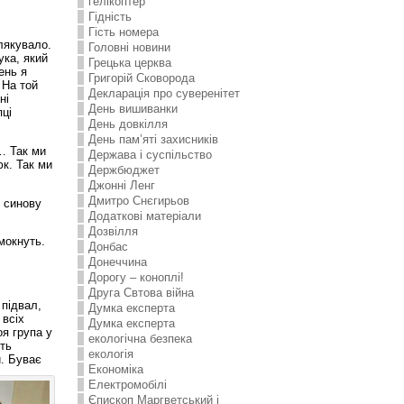
гелікоптер
Гідність
Гість номера
лякувало.
Головні новини
ука, який
Грецька церква
ень я
Григорій Сковорода
 На той
Декларація про суверенітет
ні
День вишиванки
пці
День довкілля
День пам’яті захисників
а… Так ми
Держава і суспільство
юк. Так ми
Держбюджет
Джонні Ленг
Дмитро Снєгирьов
у синову
Додаткові матеріали
Дозвілля
мокнуть.
Донбас
Донеччина
Дорогу – коноплі!
Друга Свтова війна
 підвал,
Думка експерта
 всіх
Думка експерта
оя група у
екологічна безпека
уть
екологія
й. Буває
Економіка
Електромобілі
Єпископ Маргветський і