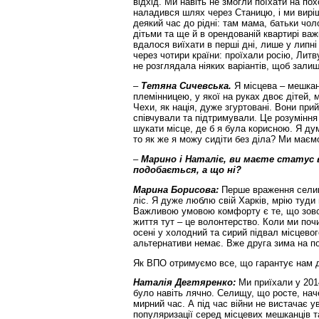
відхід. Ми навіть не змогли поїхати на по
наладився шлях через Станицю, і ми виріш
деякий час до рідні: там мама, батьки чол
дітьми та ще й в орендованій квартирі важ
вдалося виїхати в перші дні, лише у липні 
через чотири країни: проїхали росію, Литв
не розглядала ніяких варіантів, щоб залиш
–
Тетяна Сичевська.
Я місцева – мешкан
племінницею, у якої на руках двоє дітей, 
Чехи, як нація, дуже згуртовані. Вони при
співчували та підтримували. Це розумінн
шукати місце, де б я була корисною. Я ду
то як же я можу сидіти без діла? Ми має
–
Марино і Наталіє, ви маєте статус 
подобається, а що ні?
Марина Борисова:
Перше враження селищ
ліс. Я дуже люблю свій Харків, мрію туди
Важливою умовою комфорту є те, що зовсі
життя тут – це волонтерство. Коли ми поч
осені у холодний та сирий підвал місцевог
альтернативи немає. Вже друга зима на п
Як ВПО отримуємо все, що гарантує нам 
Наталія Дегтяренко:
Ми приїхали у 201
було навіть лячно. Селищу, що росте, нач
мирний час. А під час війни не вистачає у
популяризації серед місцевих мешканців 