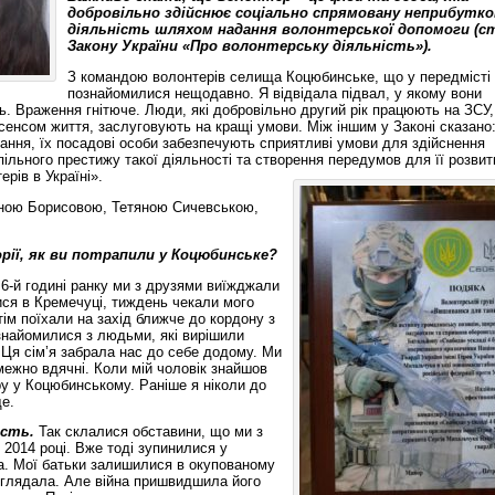
добровільно здійснює соціально спрямовану неприбутко
діяльність шляхом надання волонтерської допомоги (
Закону України «Про волонтерську діяльність»).
З командою волонтерів селища Коцюбинське, що у передмісті 
познайомилися нещодавно. Я відвідала підвал, у якому вони
. Враження гнітюче. Люди, які добровільно другий рік працюють на ЗСУ,
сенсом життя, заслуговують на кращі умови. Між іншим у Законі сказано
ання, їх посадові особи забезпечують сприятливі умови для здійснення
ільного престижу такої діяльності та створення передумов для її розвит
рів в Україні».
риною Борисовою, Тетяною Сичевською,
рії, як ви потрапили у Коцюбинське?
6-й годині ранку ми з друзями виїжджали
лися в Кремечуці, тиждень чекали мого
тім поїхали на захід ближче до кордону з
знайомилися з людьми, які вирішили
 Ця сім’я забрала нас до себе додому. Ми
змежно вдячні. Коли мій чоловік знайшов
ру у Коцюбинському. Раніше я ніколи до
ще.
асть.
Так склалися обставини, що ми з
у 2014 році. Вже тоді зупинилися у
а. Мої батьки залишилися в окупованому
доглядала. Але війна пришвидшила його