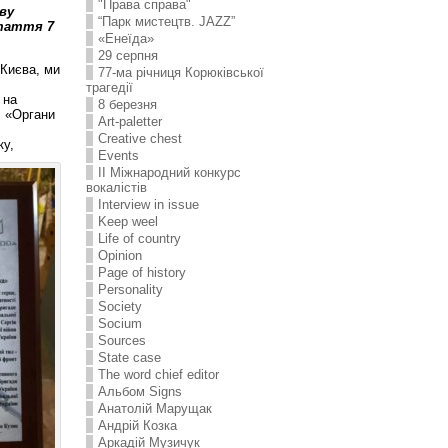
"Права справа"
ву
“Парк мистецтв. JAZZ”
стаття 7
«Енеїда»
29 серпня
Києва, ми
77-ма річниця Корюківської
трагедії
 на
8 березня
: «Органи
Art-paletter
Creative chest
ку,
Events
II Міжнародний конкурс
вокалістів
Interview in issue
Keep weel
Life of country
Opinion
Page of history
Personality
Society
Socium
Sources
State case
The word chief editor
Альбом Signs
Анатолій Марущак
Андрій Козка
Аркадій Музичук