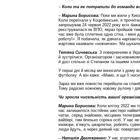
–
Коли та як потрапили до команди в
–
Марина Борисова:
Поки ми жили у Києві
Коли переїхали у Коцюбинське, я прочитал
запрошував 24 червня 2022 року всіх бажа
реєструвалася як ВПО, якраз пройшов тижд
час вже була сплетена одна сітка, і мені 
роботу!». Я побачила, як дівчата нарізають
жартома називали «ножнички». Ми шукали
Тетяна Сичевська
: З поверненням в Укр
й зустрілися. Організатором і засновником
й досі спільно зі Степаном та іншими хло
У перші дні й місяці ми виносили з дому 
футболку. А він каже: «Мамо, я ще її носи
Зараз ми вже повністю перейшли на спанбо
Тому радіємо кожному новому рулону і дя
Чи зросла чисельність вашої організа
Марина Борисова:
Коли влітку 2022 ми т
нас залишилося постійних шестеро найвитр
чатах, серед знайомих, місцевих телеграм
вайбері, там близько сорока осіб. У нас н
кікімори, в’яжуть шкарпетки, роблять суве
люди йдуть, а через деякий час повертаю
–
Наталія Дегтяренко:
У нас згуртував