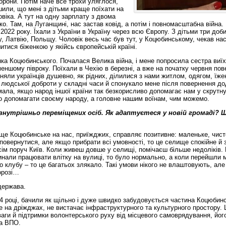
хорони. Потім наче все трохи уляглося,
или, що мені з дітьми краще поїхати на
овіка. А тут на одну зарплату з двома
ко. Там, на Луганщині, нас застав ковід, а потім і повномасштабна війна.
2022 року. Їхали з України в Україну через всю Європу. З дітьми три доби
у, Латвію, Польщу. Чоловік весь час був тут, у Коцюбинському, чекав нас
итися біженкою у якійсь європейській країні.
ка Коцюбинського. Почалася Велика війна, і мене попросила сестра виїх
меншому півроку. Поїхали в Чехію в березні, а вже на початку червня по
йняли українців душевно, як рідних, ділилися з нами житлом, одягом, їже
я людської доброти у складні часи й спонукало мене після повернення д
мала, якщо народ іншої країни так безкорисливо допомагає нам у скрутну
мо допомагати своєму народу, а головне нашим воїнам, чим можемо.
внутрішньо переміщених осіб. Як адаптуєтеся у новій громаді? 
е Коцюбинське на нас, приїжджих, справляє позитивне: маленьке, чист
 повернутися, але якщо прибрати всі умовності, то це селище спокійне й 
м поруч Київ. Коли живеш довше у селищі, помічаєш більше недоліків.
инали працювати влітку на вулиці, то було нормально, а коли перейшли 
о клубу – то це багатьох злякало. Такі умови нікого не влаштовують, але
орозі…
держава.
4 році, бачили як щільно і дуже швидко забудовується частина Коцюбин
е на дріжджах, не вистачає інфраструктурного та культурного простору. 
ваги й підтримки волонтерського руху від місцевого самоврядування, йог
та ВПО.