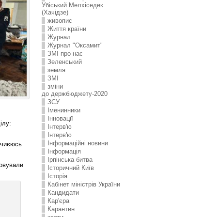
Убіський Мелхіседек
(Хачідзе)
живопис
Життя країни
Журнал
Журнал "Оксамит"
ЗMI про нас
Зеленський
земля
ЗМІ
зміни
до держбюджету-2020
ЗСУ
Іменинники
Інновації
ілу:
Інтерв'ю
Інтерв'ю
Інформаційні новини
а чиєюсь
Інформація
Ірпінська битва
ковували
Історичний Київ
Історія
Кабінет міністрів України
Кандидати
Кар'єра
Карантин