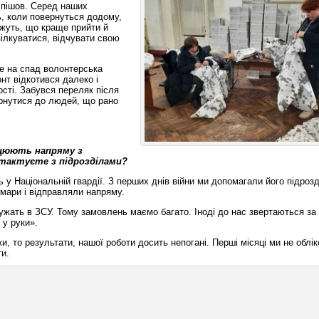
і пішов. Серед наших
ь, коли повернуться додому,
ажуть, що краще прийти й
пілкуватися, відчувати свою
е на спад волонтерська
нт відкотився далеко і
ості. Забувся переляк після
ернутися до людей, що рано
ацюють напряму з
нтактуєте з підрозділами?
 у Національній гвардії. З перших днів війни ми допомагали його підрозд
імари і відправляли напряму.
служать в ЗСУ. Тому замовлень маємо багато. Іноді до нас звертаються з
 у руки».
и, то результати, нашої роботи досить непогані. Перші місяці ми не облі
ти.