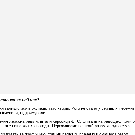
 сталися за цей час?
и залишилися в окупації, тато хворів. Його не стало у серпні. Я пережив
співчували, підтримували.
нення Херсона раділи, вітали херсонців-ВПО. Співали на радощах. Коли 
 Таке наше життя сьогодні. Переживаємо всі події разом як одна сім’я.
 приїздять за продукцією, тоді ми радіємо, плачемо й сміємося разом.