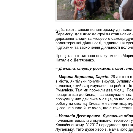
здійснюють своєю волонтерську діяльність
Перемогу, для яких альтруїзм став новим 
державної влади та місцевого самоврядув
волонтерської діяльності, підвищення сусп
підтримки та заохочення діяльності волонте
Про ці та інші питання спілкуємося з Ма
Наталією Дегтяренко.
–
Дівчата, спершу розкажіть свої істо
–
Марина Борисова,
Харків.
26 лютого о 
з міста, як тільки почули вибухи. Зупини
чоловіка, який затримувався по роботі. По
Румунією. Там ми прожили два місяці. По
повертатися до Києва, і запрошували нас.
пробули у них декілька місяців, за що бе
роботу на околиці Києва, ми зняли кварти
цього не знала й не чула, що є таке сели
–
Наталія Дегтяренко
,
Луганська обл
чоловіком виїхали з окупованої території 
Коцюбинському. У 2017 народилася доньк
Луганську, тато дуже хворів, мама його 