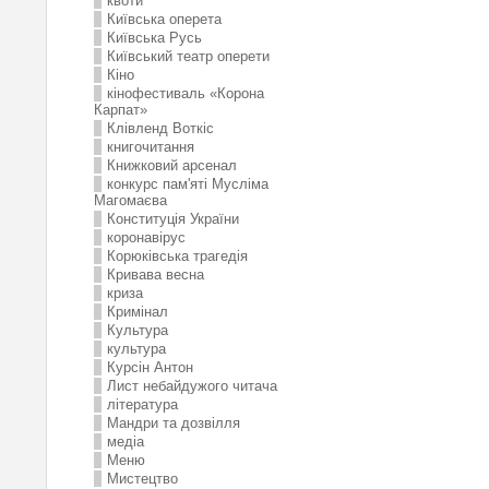
квоти
Київська оперета
Київська Русь
Київський театр оперети
Кіно
кінофестиваль «Корона
Карпат»
Клівленд Воткіс
книгочитання
Книжковий арсенал
конкурс пам'яті Мусліма
Магомаєва
Конституція України
коронавірус
Корюківська трагедія
Кривава весна
криза
Кримінал
Культура
культура
Курсін Антон
Лист небайдужого читача
література
Мандри та дозвілля
медіа
Меню
Мистецтво