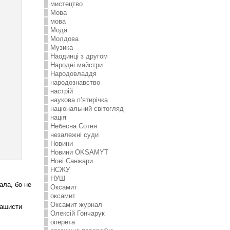
мистецтво
Мова
мова
Мода
Молдова
Музика
Наодинці з другом
Народні майстри
Народовладдя
народознавство
настрій
наукова п’ятирічка
національний світогляд
нація
Небесна Сотня
незалежні суди
Новини
Новини OKSAMYT
Нові Санжари
НСЖУ
НУШ
ала, бо не
Оксамит
оксамит
Оксамит журнал
рашисти
Олексій Гончарук
оперета