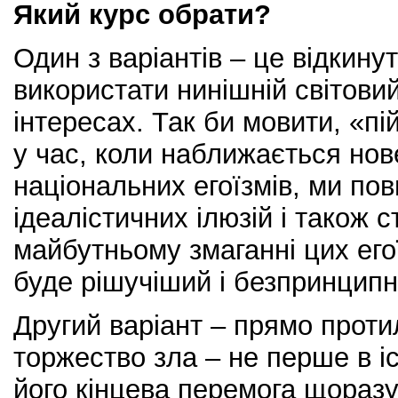
Який курс обрати?
Один з варіантів – це відкинут
використати нинішній світовий
інтересах. Так би мовити, «п
у час, коли наближається нов
національних егоїзмів, ми пов
ідеалістичних ілюзій і також с
майбутньому змаганні цих егої
буде рішучіший і безпринципн
Другий варіант – прямо прот
торжество зла – не перше в іс
його кінцева перемога щораз