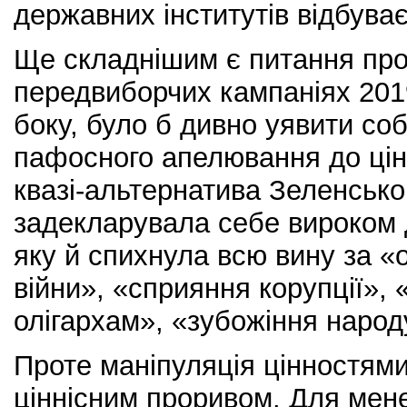
державних інститутів відбуває
Ще складнішим є питання про
передвиборчих кампаніях 2019
боку, було б дивно уявити соб
пафосного апелювання до цін
квазі-альтернатива Зеленсько
задекларувала себе вироком д
яку й спихнула всю вину за «
війни», «сприяння корупції»,
олігархам», «зубожіння народ
Проте маніпуляція цінностям
ціннісним проривом. Для мен