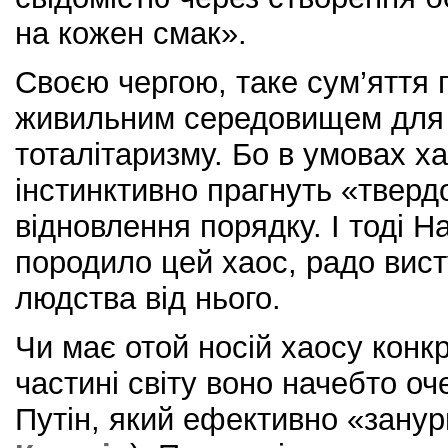
на кожен смак».
Своєю чергою, таке сум’яття п
живильним середовищем для 
тоталітаризму. Бо в умовах х
інстинктивно прагнуть «тверд
відновлення порядку. І тоді 
породило цей хаос, радо вис
людства від нього.
Чи має отой носій хаосу конкр
частині світу воно начебто о
Путін, який ефективно «занурю