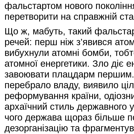
фальстартом нового покоління
перетворити на справжній ста
Що ж, мабуть, такий фальста
речей: перш ніж з’явився ато
вибухнули атомні бомби, тоб
атомної енергетики. Зло діє ен
завоювати плацдарм першим. 
перебрало владу, виявило цілк
реформування країни, одіозн
архаїчний стиль державного у
чого держава щораз більше п
дезорганізацію та фрагментув