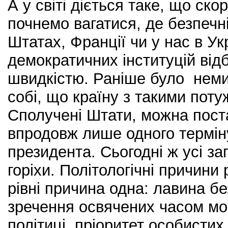
А у світі діється таке, що ско
почнемо вагатися, де безпечн
Штатах, Франції чи у нас в Ук
демократичних інституцій ві
швидкістю. Раніше було неми
собі, що країну з такими поту
Сполучені Штати, можна пост
впродовж лише одного термін
президента. Сьогодні ж усі за
горіхи. Політологічні причини 
рівні причина одна: лавина б
зречення освячених часом мо
політиці, пріоритет особистих 