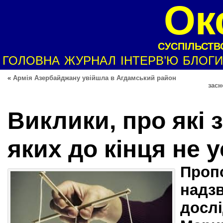
Ок
СУСПІЛЬСТВО
ГОЛОВНА
ЖУРНАЛ
ІНТЕРВ’Ю
БЛОГИ
«
Армія Азербайджану увійшла в Агдамський район
засн
Виклики, про які 
яких до кінця не
Проп
надзв
досл