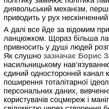
політику замінює політика ла
диявольський механізм, пер
приводить у рух нескінченний
А далі все йде за відомим пр
ланцюжком. Щораз більша ла
привносить у душі людей розгу
Як слушно
зазначає Борис 
насильницькому нав’язуванню
єдиний односторонній канал 
поширення тоталітарної ідеол
персональних даних, вивчення
користувачів соцмереж і ман
свідомістю через створення б