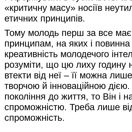
«критичну масу» носіїв неути
етичних принципів.
Тому молодь перш за все має
принципам, на яких і повинна
креативність молодечого інте
розуміти, що цю лиху годину н
втекти від неї – її можна ли
творчою й інноваційною дією.
покоління до життя, то Він і н
спроможністю. Треба лише від
спроможність.