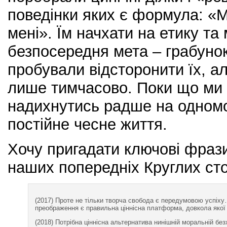
поведінки яких є формула: «М
мені». Їм начхати на етику та
безпосередня мета – грабуно
пробували відсторонити їх, а
лише тимчасово. Поки що ми
надихнутись радше на одномо
постійне чесне життя.
Хочу пригадати ключові фрази
наших попередніх Круглих ст
(2017) Проте не тільки творча свобода є передумовою успі
преображення є правильна ціннісна платформа, довкола якої 
(2018) Потрібна ціннісна альтернатива нинішній моральній без