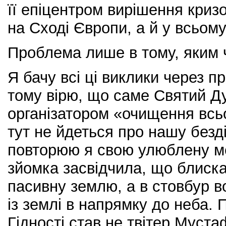
її епіцентром вирішення криз
на Сході Європи, а й у всьому 
Проблема лише в тому, яким ч
Я бачу всі ці виклики через п
тому вірю, що саме Святий Д
організатором «очищення всьо
тут не йдеться про нашу безді
повторюю я свою улюблену м
зйомка засвідчила, що блиска
пасивну землю, а в стовбур в
із землі в напрямку до неба.
Гідності став не твітер Муст