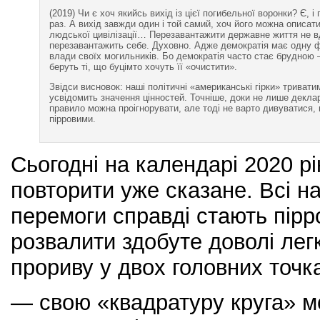
(2019) Чи є хоч якийсь вихід із цієї погибельної воронки? Є, і 
раз. А вихід завжди один і той самий, хоч його можна описат
людської цивілізації… Перезавантажити державне життя не в
перезавантажить себе. Духовно. Адже демократія має одну ф
влади своїх могильників. Бо демократія часто стає брудною –
беруть ті, що буцімто хочуть її «очистити».
Звідси висновок: наші політичні «американські гірки» тривати
усвідомить значення цінностей. Точніше, доки не лише деклар
правило можна проігнорувати, але тоді не варто дивуватися,
пірровими.
Сьогодні на календарі 2020 рі
повторити уже сказане. Всі н
перемоги справді стають пірр
розвалити здобуте доволі лег
прориву у двох головних точк
— свою «квадратуру круга» м