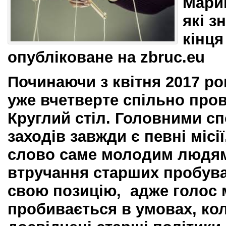
Мари
які з
кінця
опубліковане на
zbruc.eu
Починаючи з квітня 2017 ро
уже вчетверте спільно про
Круглий стіл. Головними с
заходів завжди є певні місії
слово саме молодим людям
втручання старших пробу
свою позицію, адже голос 
пробивається в умовах, ко