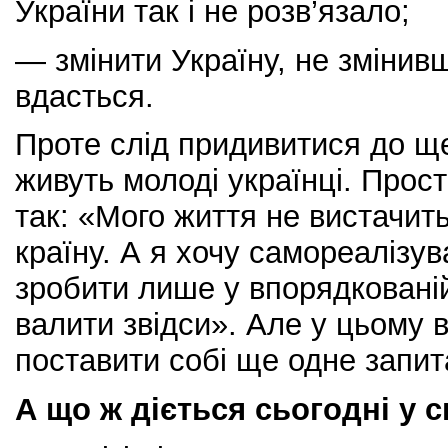
України так і не розв’язало;
— змінити Україну, не змінив
вдасться.
Проте слід придивитися до ще 
живуть молоді українці. Прос
так: «Мого життя не вистачит
країну. А я хочу самореалізув
зробити лише у впорядкованій
валити звідси». Але у цьому 
поставити собі ще одне запит
А що ж діється сьогодні у с