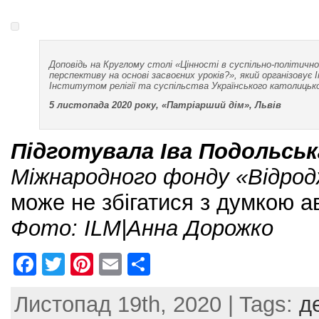
Доповідь на Круглому столі «Цінності в суспільно-політич
перспективу на основі засвоєних уроків?»,
який організовує 
Інститутом релігії та суспільства Українського католицьк
5 листопада 2020 року, «Патріарший дім», Львів
Підготувала Іва Подольськ
Міжнародного фонду «Відро
може не збігатися з думкою а
Фото:
ILM
|Анна Дорожко
F
T
Pi
E
S
a
w
nt
m
h
Листопад 19th, 2020 | Tags:
д
c
itt
er
ai
ar