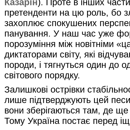
Казарін
). Проте в інших части
претенденти на цю роль, бо з
захоплює спокушених перспек
панування. У наш час уже фо
порозуміння між новітніми «ц
диктаторами світу, які відчув
породи, і тягнуться один до од
світового порядку.
Залишкові острівки стабільнос
лише підтверджують цей песи
вони зберігаються там, де ще 
Тому Україна постає перед і