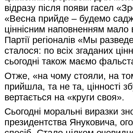
відразу після появи гасел «Зр
«Весна прийде – будемо саджа
ціннісним наповненням мало в
Партії регіоналів «Мы разведем
сталося: по всіх згаданих цін
сьогодні також маємо фальста
Отже, «на чому стояли, на т
прийшла, та не та, цінності з
вертається на «круги своя».
Сьогодні моральні виразки зно
президентства Януковича, ого
спосіб. Стало цілком очевидн