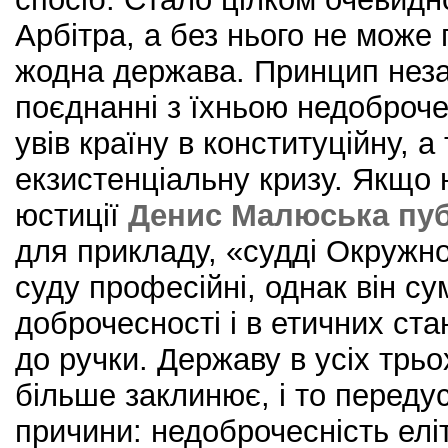
Арбітра, а без нього не може 
жодна держава. Принцип неза
поєднанні з їхньою недоброч
увів країну в конституційну, а
екзистенціальну кризу. Якщо н
юстиції
Денис Малюська пуб
для прикладу, «судді Окружно
суду професійні, однак він су
доброчесності і в етичних ст
до ручки. Державу в усіх трьо
більше заклинює, і то передус
причини: недоброчесність елі