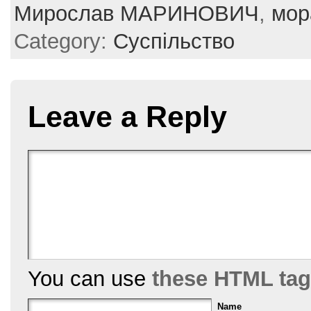
e
er
e
l
e
Мирослав МАРИНОВИЧ
,
мор
b
st
Category:
Суспільство
o
o
k
Leave a Reply
You can use
these HTML ta
Name