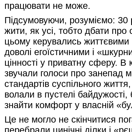
працювати не може.
Підсумовуючи, розуміємо: 30 р
жити, як усі, тобто дбати про 
цьому керувались життєвими 
доволі егоїстичними і «шкурн
цінності у приватну сферу. В к
звучали голоси про занепад 
стандартів суспільного життя, 
волали в пустелі байдужості,
знайти комфорт у власній «б
Це не могло не скінчитися пога
перебрали цинічні ділки і «р