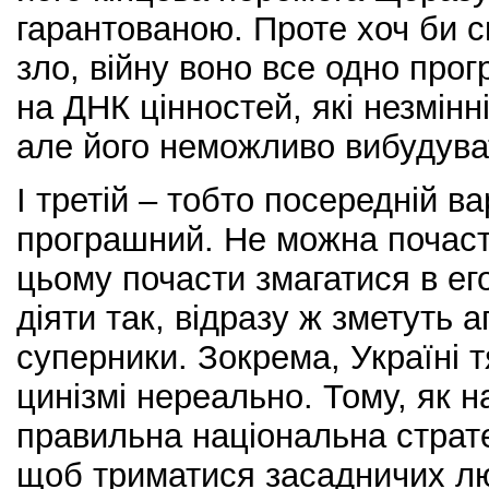
гарантованою. Проте хоч би с
зло, війну воно все одно прог
на ДНК цінностей, які незмінн
але його неможливо вибудуват
І третій – тобто посередній ва
програшний. Не можна почасти
цьому почасти змагатися в его
діяти так, відразу ж зметуть а
суперники. Зокрема, Україні т
цинізмі нереально. Тому, як н
правильна національна страте
щоб триматися засадничих лю