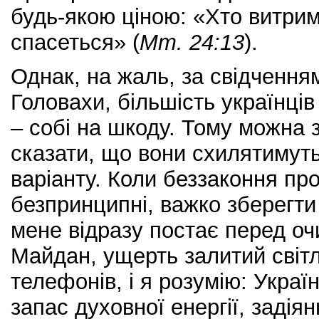
будь-якою ціною: «Хто витрим
спасеться» (
Мт. 24:13
).
Однак, на жаль, за свідчення
Головахи, більшість українці
– собі на шкоду. Тому можна з
сказати, що вони схилятимут
варіанту. Коли беззаконня пр
безпринципні, важко зберегти 
мене відразу постає перед о
Майдан, ущерть залитий світ
телефонів, і я розумію: Укра
запас духовної енергії, задія