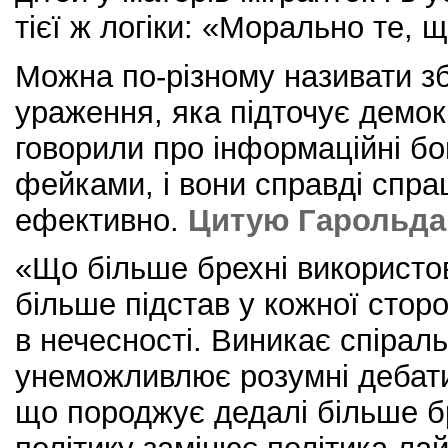
тієї ж логіки: «Морально те, 
Можна по-різному називати з
ураження, яка підточує демок
говорили про інформаційні бо
фейками, і вони справді спр
ефективно.
Цитую Гарольда
«Що більше брехні використов
більше підстав у кожної стор
в нечесності. Виникає спірал
унеможливлює розумні дебат
що породжує дедалі більше б