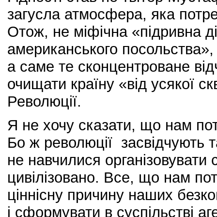
загусла атмосфера, яка потр
Отож, не міфічна «підривна д
американського посольства», 
а саме те сконцентроване від
очищати країну «від усякої с
Революції.
Я не хочу сказати, що нам по
Бо ж революції засвідчують та
не навчилися організовувати
цивілізовано. Все, що нам пот
ціннісну причину наших безко
і сформувати в суспільстві аге